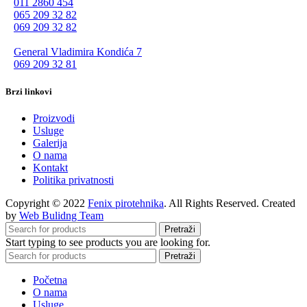
011 2860 454
065 209 32 82
069 209 32 82
General Vladimira Kondića 7
069 209 32 81
Brzi linkovi
Proizvodi
Usluge
Galerija
O nama
Kontakt
Politika privatnosti
Copyright © 2022
Fenix pirotehnika
. All Rights Reserved. Created
by
Web Bulidng Team
Pretraži
Start typing to see products you are looking for.
Pretraži
Početna
O nama
Usluge