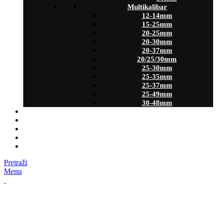
Multikalibar
12-14mm
15-25mm
20-25mm
20-30mm
20-37mm
20/25/30mm
25-30mm
25-35mm
25-37mm
25-49mm
30-48mm
REFERENCE
GALERIJA
BLOG
KONTAKT
BEZBEDNOST
Pretraži
Menu