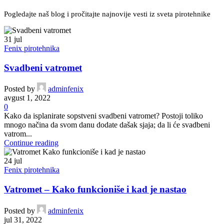
Pogledajte naš blog i pročitajte najnovije vesti iz sveta pirotehnike
31
jul
Fenix pirotehnika
Svadbeni vatromet
Posted by
adminfenix
avgust 1, 2022
0
Kako da isplanirate sopstveni svadbeni vatromet? Postoji toliko
mnogo načina da svom danu dodate dašak sjaja; da li će svadbeni
vatrom...
Continue reading
24
jul
Fenix pirotehnika
Vatromet – Kako funkcioniše i kad je nastao
Posted by
adminfenix
jul 31, 2022