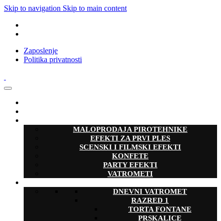
Skip to navigation
Skip to main content
Zaposlenje
Politika privatnosti
POČETNA
O NAMA
USLUGE
MALOPRODAJA PIROTEHNIKE
EFEKTI ZA PRVI PLES
SCENSKI I FILMSKI EFEKTI
KONFETE
PARTY EFEKTI
VATROMETI
PROIZVODI
DNEVNI VATROMET
RAZRED 1
TORTA FONTANE
PRSKALICE