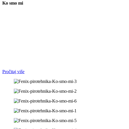
Ko smo mi
Fenix pirotehnika je može se reći nastala ostvarenjem dečačkog sna
,u detinjstvu sam maštao kako ću jednog dana i sam izvoditi
vatromete i sve one lepe efekte koji ukrase nečije slavlje. Sve dok
nismo 27.01.2010 sa podrškom moje verenice osnovali Fenix 011.
Počeli smo kao maloprodaja pirotehnike klase 1 i 2,da bi već sledeće
godine počeli da izvodimo scenske,party i pirotehničke efekte:
Scenske fontane, nizak dim, balončiće, co2, plamenove, pena, sneg,
vetar ,dekoraciju balonima, vatromet, konfete raznih oblika...
Pročitaj više