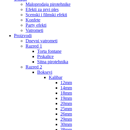
Maloprodaja pirotehnike
Efekti za prvi ples
Scenski i filmski efekti
Konfete
Party efekti
Vatrometi
Proizvodi
Dnevni vatrometi
Razred 1
Torta fontane
Prskalice
Sitna pirotehnika
Razred 2
Boksevi
Kalibar
12mm
14mm
18mm
19mm
20mm
25mm
26mm
29mm
30mm
38mm