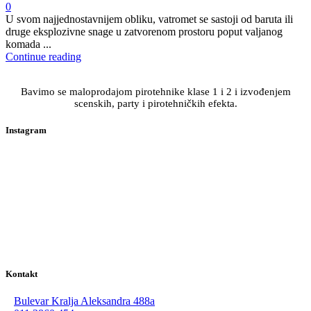
0
U svom najjednostavnijem obliku, vatromet se sastoji od baruta ili
druge eksplozivne snage u zatvorenom prostoru poput valjanog
komada ...
Continue reading
Bavimo se maloprodajom pirotehnike klase 1 i 2 i izvođenjem
scenskih, party i pirotehničkih efekta.
Instagram
Kontakt
Bulevar Kralja Aleksandra 488a