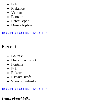
Petarde
Prskalice
Vulkan
Fontane
Leteći leptir
Dimne loptice
POGELADAJ PROIZVODE
Razred 2
Boksevi
Dnevni vatromet
Fontane
Petarde
Rakete
Rimske sveće
Sitna pirotehnika
POGELADAJ PROIZVODE
Fenix pirotehinika