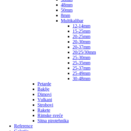
48mm
50mm
8mm
Multikalibar
12-14mm
15-25mm
20-25mm
20-30mm
20-37mm
20/25/30mm
25-30mm
25-35mm
25-37mm
25-49mm
30-48mm
Petarde
Baklje
Dimovi
Vulkani
Strobovi
Rakete
Rimske sveće
Sitna pirotehnika
Reference