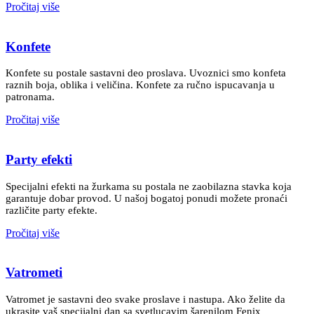
Pročitaj više
Konfete
Konfete su postale sastavni deo proslava. Uvoznici smo konfeta
raznih boja, oblika i veličina. Konfete za ručno ispucavanja u
patronama.
Pročitaj više
Party efekti
Specijalni efekti na žurkama su postala ne zaobilazna stavka koja
garantuje dobar provod. U našoj bogatoj ponudi možete pronaći
različite party efekte.
Pročitaj više
Vatrometi
Vatromet je sastavni deo svake proslave i nastupa. Ako želite da
ukrasite vaš specijalni dan sa svetlucavim šarenilom Fenix