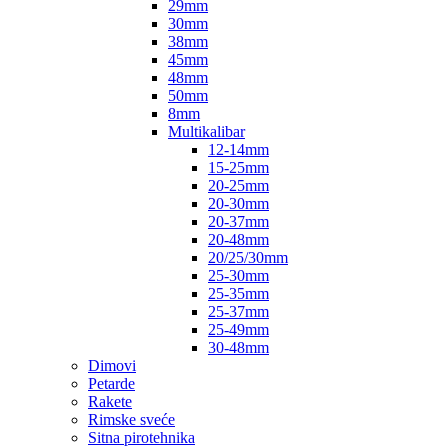
29mm
30mm
38mm
45mm
48mm
50mm
8mm
Multikalibar
12-14mm
15-25mm
20-25mm
20-30mm
20-37mm
20-48mm
20/25/30mm
25-30mm
25-35mm
25-37mm
25-49mm
30-48mm
Dimovi
Petarde
Rakete
Rimske sveće
Sitna pirotehnika