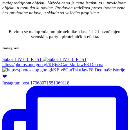
maloprodajnom objektu. Važeća cena je cena istaknuta u prodajnom
objektu u trenutku kupovine. Prodavac zadržava pravo izmene cena
bez prethodne najave, u skladu sa važećim propisima.
Bavimo se maloprodajom pirotehnike klase 1 i 2 i izvođenjem
scenskih, party i pirotehničkih efekta.
Instagram
Sabor-LIVE!!! RTS1
https://photos.app.goo.gl/KEjv8GarTskuJawF8 Deo na
Instagram post 17968071551369118