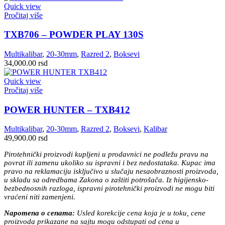
Quick view
Pročitaj više
TXB706 – POWDER PLAY 130S
Multikalibar
,
20-30mm
,
Razred 2
,
Boksevi
34,000.00
rsd
Quick view
Pročitaj više
POWER HUNTER – TXB412
Multikalibar
,
20-30mm
,
Razred 2
,
Boksevi
,
Kalibar
49,900.00
rsd
Pirotehnički proizvodi kupljeni u prodavnici ne podležu pravu na
povrat ili zamenu ukoliko su ispravni i bez nedostataka. Kupac ima
pravo na reklamaciju isključivo u slučaju nesaobraznosti proizvoda,
u skladu sa odredbama Zakona o zaštiti potrošača. Iz higijensko-
bezbednosnih razloga, ispravni pirotehnički proizvodi ne mogu biti
vraćeni niti zamenjeni.
Napomena o cenama:
Usled korekcije cena koja je u toku, cene
proizvoda prikazane na sajtu mogu odstupati od cena u