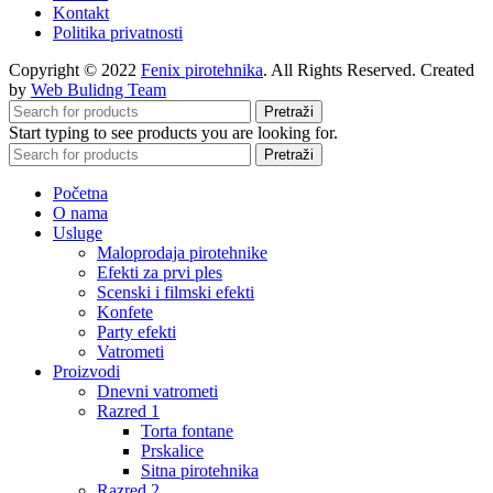
Kontakt
Politika privatnosti
Copyright © 2022
Fenix pirotehnika
. All Rights Reserved. Created
by
Web Bulidng Team
Pretraži
Start typing to see products you are looking for.
Pretraži
Početna
O nama
Usluge
Maloprodaja pirotehnike
Efekti za prvi ples
Scenski i filmski efekti
Konfete
Party efekti
Vatrometi
Proizvodi
Dnevni vatrometi
Razred 1
Torta fontane
Prskalice
Sitna pirotehnika
Razred 2