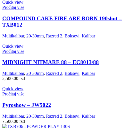
Quick view
Pročitaj više
COMPOUND CAKE FIRE ARE BORN 190shot –
TXB012
Multikalibar
,
20-30mm
,
Razred 2
,
Boksevi
,
Kalibar
Quick view
Pročitaj više
MIDNIGHT NITMARE 88 – EC8013/88
Multikalibar
,
20-30mm
,
Razred 2
,
Boksevi
,
Kalibar
2,500.00
rsd
Quick view
Pročitaj više
Pyroshow – JW5022
Multikalibar
,
20-30mm
,
Razred 2
,
Boksevi
,
Kalibar
7,500.00
rsd