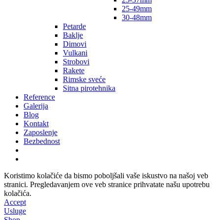
25-49mm
30-48mm
Petarde
Baklje
Dimovi
Vulkani
Strobovi
Rakete
Rimske sveće
Sitna pirotehnika
Reference
Galerija
Blog
Kontakt
Zaposlenje
Bezbednost
Koristimo kolačiće da bismo poboljšali vaše iskustvo na našoj veb
stranici. Pregledavanjem ove veb stranice prihvatate našu upotrebu
kolačića.
Accept
Usluge
Shop