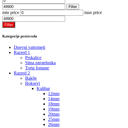
cena
cena
Filter
min price
max price
Filter
Kategorije proizvoda
Dnevni vatrometi
Razred 1
Prskalice
Sitna pirotehnika
Torta fontane
Razred 2
Baklje
Boksevi
Kalibar
12mm
14mm
18mm
19mm
20mm
25mm
26mm