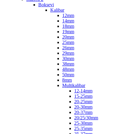
Boksevi
Kalibar
12mm
14mm
18mm
19mm
20mm
25mm
26mm
29mm
30mm
38mm
48mm
50mm
8mm
Multikalibar
12-14mm
15-25mm
20-25mm
20-30mm
20-37mm
20/25/30mm
25-30mm
25-35mm
25-37mm