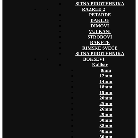
SITNA PIROTEHNIKA
RAZRED 2
PETARDE
BAKLJE
DIMOVI
VULKANI
STROBOVI
RAKETE
RIMSKE SVEĆE
SITNA PIROTEHNIKA
BOKSEVI
Kalibar
8mm
12mm
14mm
18mm
19mm
20mm
25mm
26mm
29mm
30mm
38mm
48mm
50mm