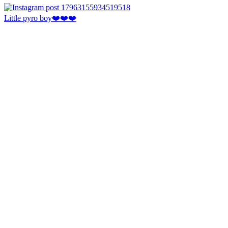
Little pyro boy❤️❤️❤️