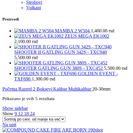
Strobovi
Vulkani
Proizvodi
MAMBA 2 W504
1,400.00
rsd
ZEUS MEGA EK1002
2,100.00
rsd
SHOOTER II GATLING GUN 342S - TXC940
5,500.00
rsd
SHOOTER GATLING GUN 380S - TXC452
5,500.00
rsd
GOLDEN EVENT -
TXF696
1,300.00
rsd
Početna
Razred 2
Boksevi
Kalibar
Multikalibar
20-30mm
Sortirano
Prikazano je svih 5 rezultata
po
Show sidebar
ceni:
Show
9
12
18
24
od
niže
ka
Na upit
višoj