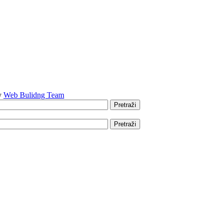
by
Web Bulidng Team
Pretraži
Pretraži