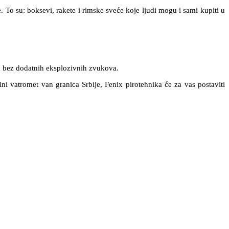
. To su: boksevi, rakete i rimske sveće koje ljudi mogu i sami kupiti u
tu bez dodatnih eksplozivnih zvukova.
i vatromet van granica Srbije, Fenix pirotehnika će za vas postaviti