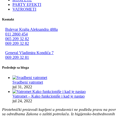
PARTY EFEKTI
VATROMETI
Kontakt
Bulevar Kralja Aleksandra 488a
011 2860 454
065 209 32 82
069 209 32 82
General Vladimira Kondića 7
069 209 32 81
Poslednje sa bloga
Svadbeni vatromet
jul 31, 2022
Vatromet – Kako funkcioniše i kad je nastao
jul 24, 2022
Pirotehnički proizvodi kupljeni u prodavnici ne podležu pravu na povr
sa odredbama Zakona o zaštiti potrošača. Iz higijensko-bezbednosnih r