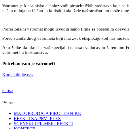
Vatromet je klasa nisko eksplozivnih pirotehničkih sredstava koja se k
našim radnjama i lično ih koristiti i ako žele naš stručan tim može um
Profesionalni vatromet mogu izvoditi samo firme sa posebnim dozvol
Pored standardnog vatrometa koji ima zvuk eksplozije kod nas možete p
Ako želite da ukrasite vaš specijalni dan sa svetlucavim šarenilom 
vatromet i u inostranstvu.
Potreban vam je vatromet?
Kontaktirajte nas
Close
Usluge
MALOPRODAJA PIROTEHNIKE
EFEKTI ZA PRVI PLES
SCENSKI I FILMSKI EFEKTI
KONFETE