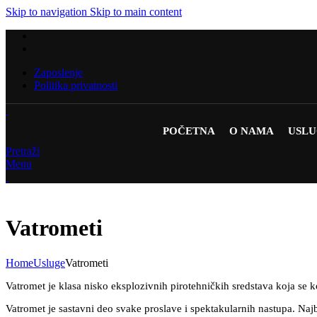
Skip to navigation
Skip to main content
Zaposlenje
Politika privatnosti
POČETNA
O NAMA
USL
Pretraži
Menu
Vatrometi
Home
Usluge
Vatrometi
Vatromet je klasa nisko eksplozivnih pirotehničkih sredstava koja se k
Vatromet je sastavni deo svake proslave i spektakularnih nastupa. N