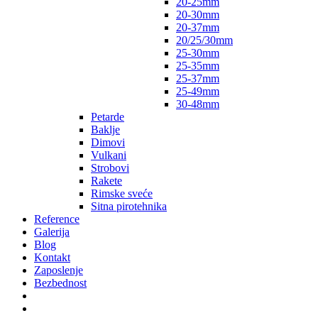
20-25mm
20-30mm
20-37mm
20/25/30mm
25-30mm
25-35mm
25-37mm
25-49mm
30-48mm
Petarde
Baklje
Dimovi
Vulkani
Strobovi
Rakete
Rimske sveće
Sitna pirotehnika
Reference
Galerija
Blog
Kontakt
Zaposlenje
Bezbednost