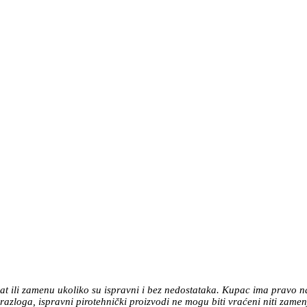
at ili zamenu ukoliko su ispravni i bez nedostataka. Kupac ima pravo n
azloga, ispravni pirotehnički proizvodi ne mogu biti vraćeni niti zamen