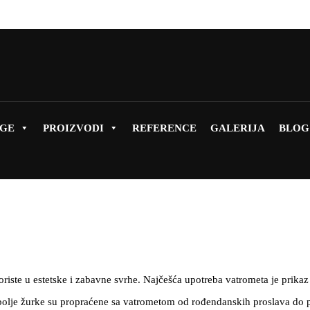
UGE
PROIZVODI
REFERENCE
GALERIJA
BLOG
oriste u estetske i zabavne svrhe. Najčešća upotreba vatrometa je prikaz
ajbolje žurke su propraćene sa vatrometom od rođendanskih proslava do 