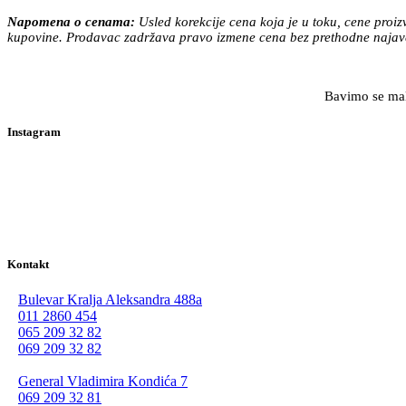
Napomena o cenama:
Usled korekcije cena koja je u toku, cene proi
kupovine. Prodavac zadržava pravo izmene cena bez prethodne najave
Bavimo se malo
Instagram
Kontakt
Bulevar Kralja Aleksandra 488a
011 2860 454
065 209 32 82
069 209 32 82
General Vladimira Kondića 7
069 209 32 81