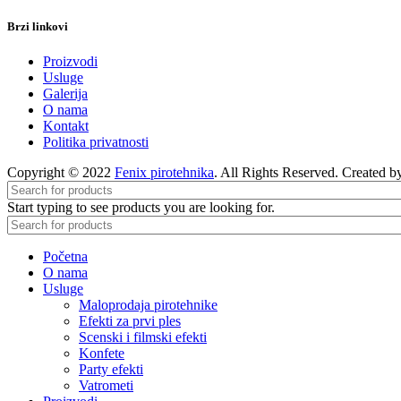
Brzi linkovi
Proizvodi
Usluge
Galerija
O nama
Kontakt
Politika privatnosti
Copyright © 2022
Fenix pirotehnika
. All Rights Reserved. Created 
Start typing to see products you are looking for.
Početna
O nama
Usluge
Maloprodaja pirotehnike
Efekti za prvi ples
Scenski i filmski efekti
Konfete
Party efekti
Vatrometi