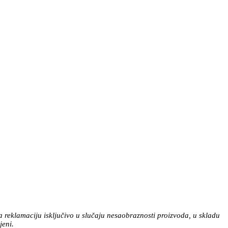
a reklamaciju isključivo u slučaju nesaobraznosti proizvoda, u skladu
jeni.