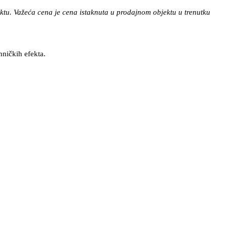
tu. Važeća cena je cena istaknuta u prodajnom objektu u trenutku
hničkih efekta.