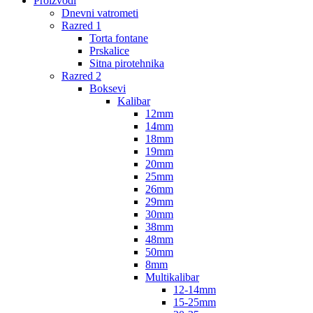
Proizvodi
Dnevni vatrometi
Razred 1
Torta fontane
Prskalice
Sitna pirotehnika
Razred 2
Boksevi
Kalibar
12mm
14mm
18mm
19mm
20mm
25mm
26mm
29mm
30mm
38mm
48mm
50mm
8mm
Multikalibar
12-14mm
15-25mm