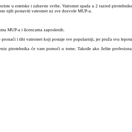
oriste u estetske i zabavne svrhe. Vatromet spada u 2 razred pirotehnike
esto njih postaviti vatromet uz sve dozvole MUP-a.
ama MUP-a i licencama zaposlenih.
ronaći i tihi vatromet koji postaje sve popularniji, jer pruža svu lepo
Fenix pirotehnika će vam pomoći u tome. Takođe ako želite profesionaln