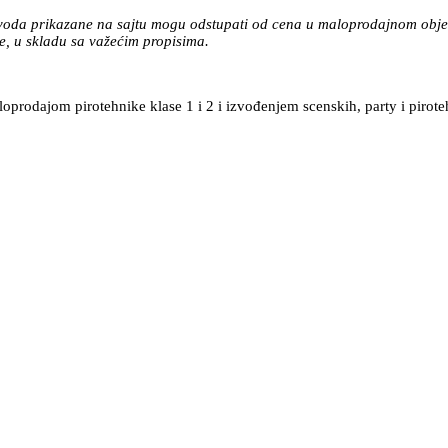
zvoda prikazane na sajtu mogu odstupati od cena u maloprodajnom objek
, u skladu sa važećim propisima.
prodajom pirotehnike klase 1 i 2 i izvođenjem scenskih, party i pirote