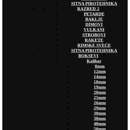
SITNA PIROTEHNIKA
RAZRED 2
PETARDE
BAKLJE
DIMOVI
VULKANI
STROBOVI
RAKETE
RIMSKE SVEĆE
SITNA PIROTEHNIKA
BOKSEVI
Kalibar
8mm
12mm
14mm
18mm
19mm
20mm
25mm
26mm
29mm
30mm
38mm
48mm
50mm