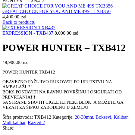
HUNTER – TXB412
GREAT CHOICE FOR YOU AND ME 49S - TXB356
4,400.00
rsd
Back to products
EXPRESSION - TXB437
8,000.00
rsd
POWER HUNTER – TXB412
49,900.00
rsd
POWER HUNTER TXB412
OBAVEZNO PAŽLJIVO RUKOVATI PO UPUTSTVU NA
AMBALAŽI !!!
BOKS POSTAVITI NA RAVNU POVRŠINU I OSIGURATI OD
PREVRTANJA!!!
SA STRANE STAVITI CIGLE ILI NEKI BLOK, A MOŽETE GA
VEZATI ZA ŠIPKU ZABODENU U ZEMLJU
Šifra proizvoda:
TXB412
Kategorije:
20-30mm
,
Boksevi
,
Kalibar
,
Multikalibar
,
Razred 2
Share: