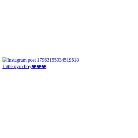
Little pyro boy❤️❤️❤️