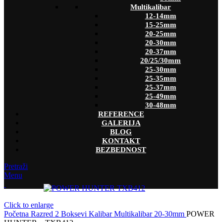
Multikalibar
12-14mm
15-25mm
20-25mm
20-30mm
20-37mm
20/25/30mm
25-30mm
25-35mm
25-37mm
25-49mm
30-48mm
REFERENCE
GALERIJA
BLOG
KONTAKT
BEZBEDNOST
Pretraži
Menu
Click to enlarge
Početna
Razred 2
Boksevi
Kalibar
Multikalibar
20-30mm
POWER