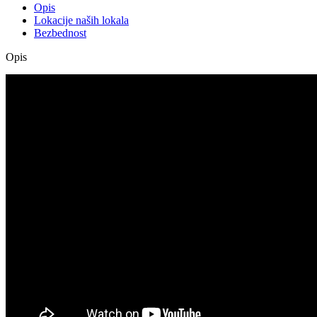
Opis
Lokacije naših lokala
Bezbednost
Opis