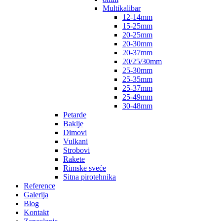
Multikalibar
12-14mm
15-25mm
20-25mm
20-30mm
20-37mm
20/25/30mm
25-30mm
25-35mm
25-37mm
25-49mm
30-48mm
Petarde
Baklje
Dimovi
Vulkani
Strobovi
Rakete
Rimske sveće
Sitna pirotehnika
Reference
Galerija
Blog
Kontakt