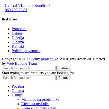
General Vladimira Kondića 7
069 209 32 81
Brzi linkovi
Proizvodi
Usluge
Galerija
O nama
Kontakt
Politika privatnosti
Copyright © 2022
Fenix pirotehnika
. All Rights Reserved. Created
by
Web Bulidng Team
Pretraži
Start typing to see products you are looking for.
Pretraži
Početna
O nama
Usluge
Maloprodaja pirotehnike
Efekti za prvi ples
Scenski i filmski efekti