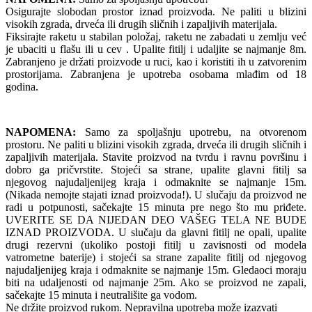
Osigurajte slobodan prostor iznad proizvoda. Ne paliti u blizini
visokih zgrada, drveća ili drugih sličnih i zapaljivih materijala.
Fiksirajte raketu u stabilan položaj, raketu ne zabadati u zemlju već
je ubaciti u flašu ili u cev . Upalite fitilj i udaljite se najmanje 8m.
Zabranjeno je držati proizvode u ruci, kao i koristiti ih u zatvorenim
prostorijama. Zabranjena je upotreba osobama mlađim od 18
godina.
NAPOMENA:
Samo za spoljašnju upotrebu, na otvorenom
prostoru. Ne paliti u blizini visokih zgrada, drveća ili drugih sličnih i
zapaljivih materijala. Stavite proizvod na tvrdu i ravnu površinu i
dobro ga pričvrstite. Stojeći sa strane, upalite glavni fitilj sa
njegovog najudaljenijeg kraja i odmaknite se najmanje 15m.
(Nikada nemojte stajati iznad proizvoda!). U slučaju da proizvod ne
radi u potpunosti, sačekajte 15 minuta pre nego što mu priđete.
UVERITE SE DA NIJEDAN DEO VAŠEG TELA NE BUDE
IZNAD PROIZVODA. U slučaju da glavni fitilj ne opali, upalite
drugi rezervni (ukoliko postoji fitilj u zavisnosti od modela
vatrometne baterije) i stojeći sa strane zapalite fitilj od njegovog
najudaljenijeg kraja i odmaknite se najmanje 15m. Gledaoci moraju
biti na udaljenosti od najmanje 25m. Ako se proizvod ne zapali,
sačekajte 15 minuta i neutrališite ga vodom.
Ne držite proizvod rukom. Nepravilna upotreba može izazvati