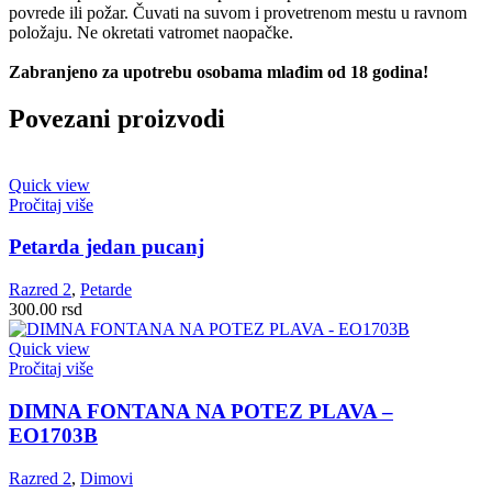
povrede ili požar. Čuvati na suvom i provetrenom mestu u ravnom
položaju. Ne okretati vatromet naopačke.
Zabranjeno za upotrebu osobama mlađim od 18 godina!
Povezani proizvodi
Quick view
Pročitaj više
Petarda jedan pucanj
Razred 2
,
Petarde
300.00
rsd
Quick view
Pročitaj više
DIMNA FONTANA NA POTEZ PLAVA –
EO1703B
Razred 2
,
Dimovi