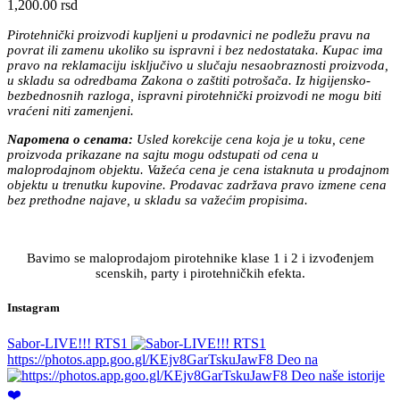
1,200.00
rsd
Pirotehnički proizvodi kupljeni u prodavnici ne podležu pravu na
povrat ili zamenu ukoliko su ispravni i bez nedostataka. Kupac ima
pravo na reklamaciju isključivo u slučaju nesaobraznosti proizvoda,
u skladu sa odredbama Zakona o zaštiti potrošača. Iz higijensko-
bezbednosnih razloga, ispravni pirotehnički proizvodi ne mogu biti
vraćeni niti zamenjeni.
Napomena o cenama:
Usled korekcije cena koja je u toku, cene
proizvoda prikazane na sajtu mogu odstupati od cena u
maloprodajnom objektu. Važeća cena je cena istaknuta u prodajnom
objektu u trenutku kupovine. Prodavac zadržava pravo izmene cena
bez prethodne najave, u skladu sa važećim propisima.
Bavimo se maloprodajom pirotehnike klase 1 i 2 i izvođenjem
scenskih, party i pirotehničkih efekta.
Instagram
Sabor-LIVE!!! RTS1
https://photos.app.goo.gl/KEjv8GarTskuJawF8 Deo na