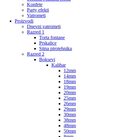
Konfete
Party efekti
Vatrometi
Proizvodi
Dnevni vatrometi
Razred 1
Torta fontane
Prskalice
Sitna pirotehnika
Razred 2
Boksevi
Kalibar
12mm
14mm
18mm
19mm
20mm
25mm
26mm
29mm
30mm
38mm
48mm
50mm
8mm