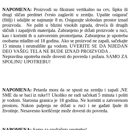
NAPOMENA:
Proizvodi su fiksirani vertikalno na cev, šipku ili
drugi sličan predmet čvrsto zaglaviti u zemlju. Upalite osigurač
(fitilj) i udaljite se najmanje 8 m. Osigurajte slobodan prostor iznad
proizvoda. Ne paliti u blizini visokih zgrada, drveća ili drugih
sličnih i zapaljivih materijala. Zabranjeno je držati proizvode u ruci,
kao i koristiti ih u zatvorenim prostorijama. Zabranjena je upotreba
osobama mlađim od 18 godina. Ako se proizvod ne zapali, sačekajte
15 minuta i neutrališite ga vodom. UVERITE SE DA NIJEDAN
DEO VAŠEG TELA NE BUDE IZNAD PROIZVODA .
Nepravilna upotreba može dovesti do povreda i požara. SAMO ZA
SPOLJNU UPOTREBU!
NAPOMENA:
Petarda mora da se spusti na zemlju i zapali ,NE
SME da se baci iz ruke!!! Ukoliko ne radi sačekati 5 minuta i politi
je vodom. Starosna granica je 18 godina. Ne koristiti u zatvorenom
prostoru. Nakon paljenja ne držati u ruci i ne gađati ljude ili
životinje. Nesavesno korišćenje može dovesti do povreda.
NAPOMENA:
Samo za spoljašnju upotrebu!