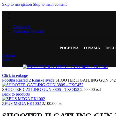
Skip to navigation
Skip to main content
Zaposlenje
Politika privatnosti
POČETNA
O NAMA
USL
Pretraži
Menu
Click to enlarge
Početna
Razred 2
Rimske sveće
SHOOTER II GATLING GUN 342
SHOOTER GATLING GUN 380S - TXC452
5,500.00
rsd
Back to products
ZEUS MEGA EK1002
2,100.00
rsd