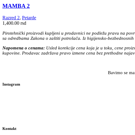
MAMBA 2
Razred 2
,
Petarde
1,400.00
rsd
Pirotehnički proizvodi kupljeni u prodavnici ne podležu pravu na povr
sa odredbama Zakona o zaštiti potrošača. Iz higijensko-bezbednosnih r
Napomena o cenama:
Usled korekcije cena koja je u toku, cene proi
kupovine. Prodavac zadržava pravo izmene cena bez prethodne najave
Bavimo se malo
Instagram
Kontakt