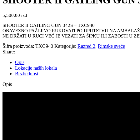
SHOOTER II GATLING GUN 3
5,500.00
rsd
SHOOTER II GATLING GUN 342S – TXC940
OBAVEZNO PAŽLJIVO RUKOVATI PO UPUTSTVU NA AMBALAŽI 
NE DRŽATI U RUCI VEĆ JE VEZATI ZA ŠIPKU ILI ZABOSTI U ZE
Šifra proizvoda:
TXC940
Kategorije:
Razred 2
,
Rimske sveće
Share:
Opis
Lokacije naših lokala
Bezbednost
Opis