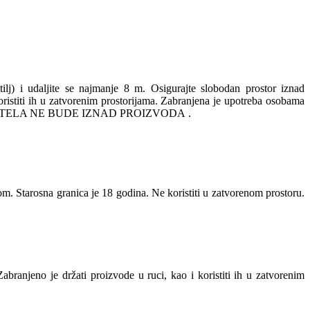
itilj) i udaljite se najmanje 8 m. Osigurajte slobodan prostor iznad
 koristiti ih u zatvorenim prostorijama. Zabranjena je upotreba osobama
 VAŠEG TELA NE BUDE IZNAD PROIZVODA .
om. Starosna granica je 18 godina. Ne koristiti u zatvorenom prostoru.
 Zabranjeno je držati proizvode u ruci, kao i koristiti ih u zatvorenim