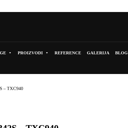
UGE
PROIZVODI
REFERENCE
GALERIJA
BLOG
S – TXC940