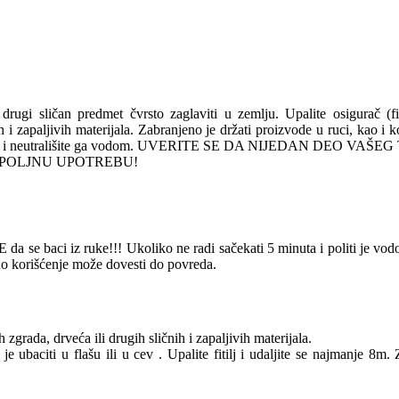
 drugi sličan predmet čvrsto zaglaviti u zemlju. Upalite osigurač (f
nih i zapaljivih materijala. Zabranjeno je držati proizvode u ruci, kao i
15 minuta i neutrališite ga vodom. UVERITE SE DA NIJEDAN DEO
 ZA SPOLJNU UPOTREBU!
da se baci iz ruke!!! Ukoliko ne radi sačekati 5 minuta i politi je vod
esno korišćenje može dovesti do povreda.
zgrada, drveća ili drugih sličnih i zapaljivih materijala.
je ubaciti u flašu ili u cev . Upalite fitilj i udaljite se najmanje 8m.