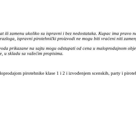
at ili zamenu ukoliko su ispravni i bez nedostataka. Kupac ima pravo n
azloga, ispravni pirotehnički proizvodi ne mogu biti vraćeni niti zamen
zvoda prikazane na sajtu mogu odstupati od cena u maloprodajnom objek
, u skladu sa važećim propisima.
prodajom pirotehnike klase 1 i 2 i izvođenjem scenskih, party i pirote