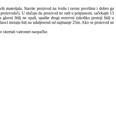
ivih materijala. Stavite proizvod na tvrdu i ravnu površinu i dobro ga
ad proizvoda!). U slučaju da proizvod ne radi u potpunosti, sačekajte 15
j ne opali, upalite drugi rezervni (ukoliko postoji fitilj u
Gledaoci moraju biti na udaljenosti od najmanje 25m. Ako se proizvod ne
e okretati vatromet naopačke.