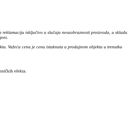
a reklamaciju isključivo u slučaju nesaobraznosti proizvoda, u skladu
jeni.
tu. Važeća cena je cena istaknuta u prodajnom objektu u trenutku
hničkih efekta.