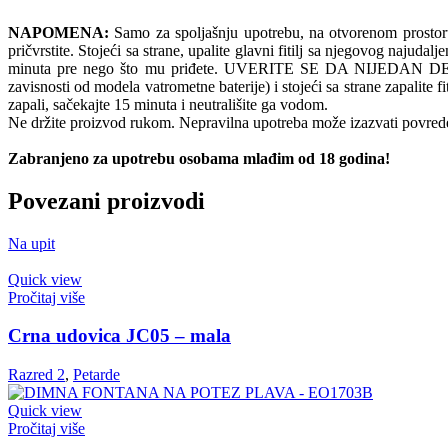
NAPOMENA:
Samo za spoljašnju upotrebu, na otvorenom prostoru. N
pričvrstite. Stojeći sa strane, upalite glavni fitilj sa njegovog naju
minuta pre nego što mu priđete. UVERITE SE DA NIJEDAN DEO V
zavisnosti od modela vatrometne baterije) i stojeći sa strane zapalit
zapali, sačekajte 15 minuta i neutrališite ga vodom.
Ne držite proizvod rukom. Nepravilna upotreba može izazvati povrede
Zabranjeno za upotrebu osobama mlađim od 18 godina!
Povezani proizvodi
Na upit
Quick view
Pročitaj više
Crna udovica JC05 – mala
Razred 2
,
Petarde
Quick view
Pročitaj više