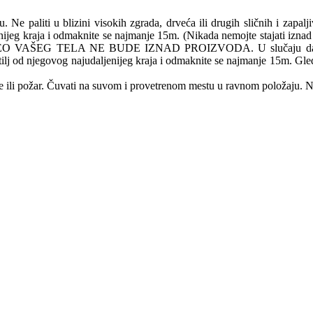
e paliti u blizini visokih zgrada, drveća ili drugih sličnih i zapalj
daljenijeg kraja i odmaknite se najmanje 15m. (Nikada nemojte stajati izn
AŠEG TELA NE BUDE IZNAD PROIZVODA. U slučaju da glavni fitil
e fitilj od njegovog najudaljenijeg kraja i odmaknite se najmanje 15m. 
 ili požar. Čuvati na suvom i provetrenom mestu u ravnom položaju. N