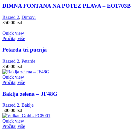
DIMNA FONTANA NA POTEZ PLAVA – EO1703B
Razred 2
,
Dimovi
350.00
rsd
Quick view
Pročitaj više
Petarda tri pucnja
Razred 2
,
Petarde
350.00
rsd
Quick view
Pročitaj više
Baklja zelena – JF48G
Razred 2
,
Baklje
500.00
rsd
Quick view
Pročitaj više