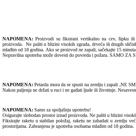
NAPOMENA:
Proizvodi su fiksirani vertikalno na cev, šipku ili
proizvoda. Ne paliti u blizini visokih zgrada, drveća ili drugih slič
mlađim od 18 godina. Ako se proizvod ne zapali, sačekajte 
Nepravilna upotreba može dovesti do povreda i požara. SAMO
NAPOMENA:
Petarda mora da se spusti na zemlju i zapali ,NE SME 
Nakon paljenja ne držati u ruci i ne gađati ljude ili životinje. Nesav
NAPOMENA:
Samo za spoljašnju upotrebu!
Osigurajte slobodan prostor iznad proizvoda. Ne paliti u blizini visokih 
Fiksirajte raketu u stabilan položaj, raketu ne zabadati u zemlju već 
prostorijama. Zabranjena je upotreba osobama mlađim od 18 godina.