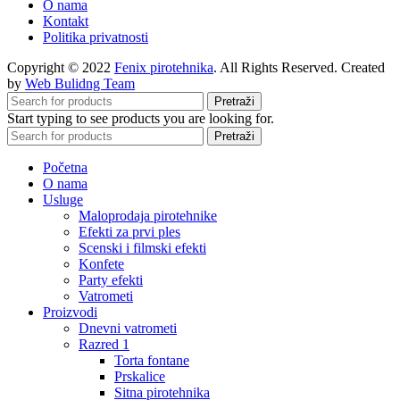
O nama
Kontakt
Politika privatnosti
Copyright © 2022
Fenix pirotehnika
. All Rights Reserved. Created
by
Web Bulidng Team
Pretraži
Start typing to see products you are looking for.
Pretraži
Početna
O nama
Usluge
Maloprodaja pirotehnike
Efekti za prvi ples
Scenski i filmski efekti
Konfete
Party efekti
Vatrometi
Proizvodi
Dnevni vatrometi
Razred 1
Torta fontane
Prskalice
Sitna pirotehnika