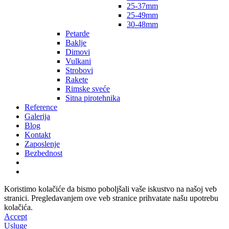
25-37mm
25-49mm
30-48mm
Petarde
Baklje
Dimovi
Vulkani
Strobovi
Rakete
Rimske sveće
Sitna pirotehnika
Reference
Galerija
Blog
Kontakt
Zaposlenje
Bezbednost
Koristimo kolačiće da bismo poboljšali vaše iskustvo na našoj veb
stranici. Pregledavanjem ove veb stranice prihvatate našu upotrebu
kolačića.
Accept
Usluge