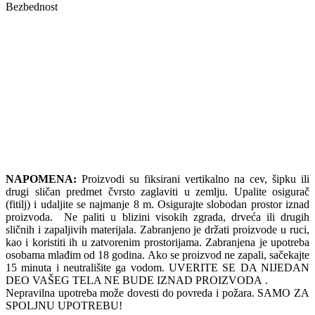
Bezbednost
NAPOMENA:
Proizvodi su fiksirani vertikalno na cev, šipku ili
drugi sličan predmet čvrsto zaglaviti u zemlju. Upalite osigurač
(fitilj) i udaljite se najmanje 8 m. Osigurajte slobodan prostor iznad
proizvoda. Ne paliti u blizini visokih zgrada, drveća ili drugih
sličnih i zapaljivih materijala. Zabranjeno je držati proizvode u ruci,
kao i koristiti ih u zatvorenim prostorijama. Zabranjena je upotreba
osobama mlađim od 18 godina. Ako se proizvod ne zapali, sačekajte
15 minuta i neutrališite ga vodom. UVERITE SE DA NIJEDAN
DEO VAŠEG TELA NE BUDE IZNAD PROIZVODA .
Nepravilna upotreba može dovesti do povreda i požara. SAMO ZA
SPOLJNU UPOTREBU!