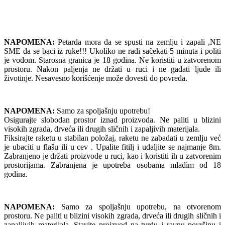
NAPOMENA:
Petarda mora da se spusti na zemlju i zapali ,NE
SME da se baci iz ruke!!! Ukoliko ne radi sačekati 5 minuta i politi
je vodom. Starosna granica je 18 godina. Ne koristiti u zatvorenom
prostoru. Nakon paljenja ne držati u ruci i ne gađati ljude ili
životinje. Nesavesno korišćenje može dovesti do povreda.
NAPOMENA:
Samo za spoljašnju upotrebu!
Osigurajte slobodan prostor iznad proizvoda. Ne paliti u blizini
visokih zgrada, drveća ili drugih sličnih i zapaljivih materijala.
Fiksirajte raketu u stabilan položaj, raketu ne zabadati u zemlju već
je ubaciti u flašu ili u cev . Upalite fitilj i udaljite se najmanje 8m.
Zabranjeno je držati proizvode u ruci, kao i koristiti ih u zatvorenim
prostorijama. Zabranjena je upotreba osobama mlađim od 18
godina.
NAPOMENA:
Samo za spoljašnju upotrebu, na otvorenom
prostoru. Ne paliti u blizini visokih zgrada, drveća ili drugih sličnih i
zapaljivih materijala. Stavite proizvod na tvrdu i ravnu površinu i