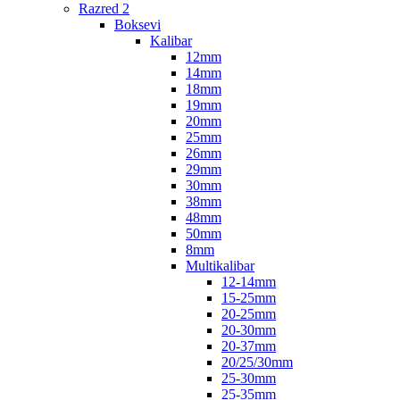
Razred 2
Boksevi
Kalibar
12mm
14mm
18mm
19mm
20mm
25mm
26mm
29mm
30mm
38mm
48mm
50mm
8mm
Multikalibar
12-14mm
15-25mm
20-25mm
20-30mm
20-37mm
20/25/30mm
25-30mm
25-35mm