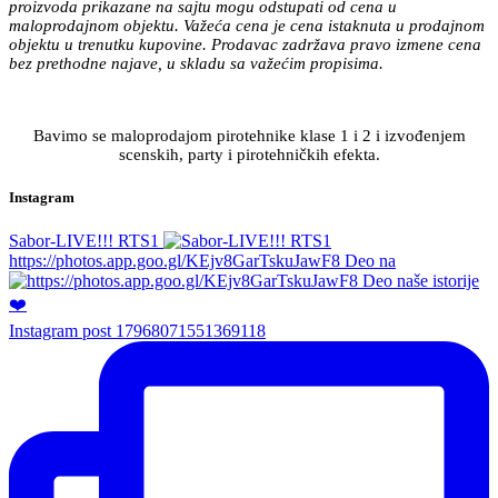
proizvoda prikazane na sajtu mogu odstupati od cena u
maloprodajnom objektu. Važeća cena je cena istaknuta u prodajnom
objektu u trenutku kupovine. Prodavac zadržava pravo izmene cena
bez prethodne najave, u skladu sa važećim propisima.
Bavimo se maloprodajom pirotehnike klase 1 i 2 i izvođenjem
scenskih, party i pirotehničkih efekta.
Instagram
Sabor-LIVE!!! RTS1
https://photos.app.goo.gl/KEjv8GarTskuJawF8 Deo na
Instagram post 17968071551369118