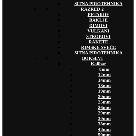
SITNA PIROTEHNIKA
RAZRED 2
PETARDE
BAKLJE
DIMOVI
VULKANI
STROBOVI
RAKETE
RIMSKE SVEĆE
SITNA PIROTEHNIKA
BOKSEVI
Kalibar
8mm
12mm
14mm
18mm
19mm
20mm
25mm
26mm
29mm
30mm
38mm
48mm
50mm