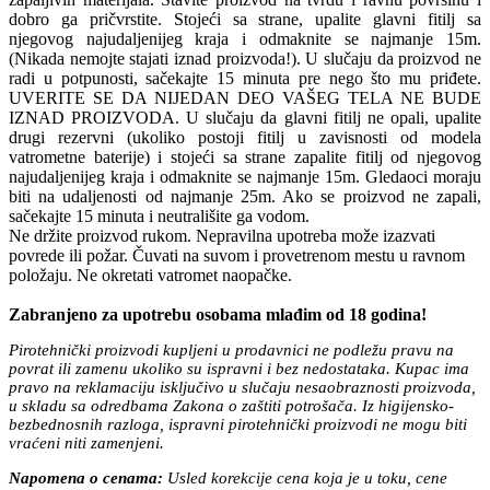
dobro ga pričvrstite. Stojeći sa strane, upalite glavni fitilj sa
njegovog najudaljenijeg kraja i odmaknite se najmanje 15m.
(Nikada nemojte stajati iznad proizvoda!). U slučaju da proizvod ne
radi u potpunosti, sačekajte 15 minuta pre nego što mu priđete.
UVERITE SE DA NIJEDAN DEO VAŠEG TELA NE BUDE
IZNAD PROIZVODA. U slučaju da glavni fitilj ne opali, upalite
drugi rezervni (ukoliko postoji fitilj u zavisnosti od modela
vatrometne baterije) i stojeći sa strane zapalite fitilj od njegovog
najudaljenijeg kraja i odmaknite se najmanje 15m. Gledaoci moraju
biti na udaljenosti od najmanje 25m. Ako se proizvod ne zapali,
sačekajte 15 minuta i neutrališite ga vodom.
Ne držite proizvod rukom. Nepravilna upotreba može izazvati
povrede ili požar. Čuvati na suvom i provetrenom mestu u ravnom
položaju. Ne okretati vatromet naopačke.
Zabranjeno za upotrebu osobama mlađim od 18 godina!
Pirotehnički proizvodi kupljeni u prodavnici ne podležu pravu na
povrat ili zamenu ukoliko su ispravni i bez nedostataka. Kupac ima
pravo na reklamaciju isključivo u slučaju nesaobraznosti proizvoda,
u skladu sa odredbama Zakona o zaštiti potrošača. Iz higijensko-
bezbednosnih razloga, ispravni pirotehnički proizvodi ne mogu biti
vraćeni niti zamenjeni.
Napomena o cenama:
Usled korekcije cena koja je u toku, cene