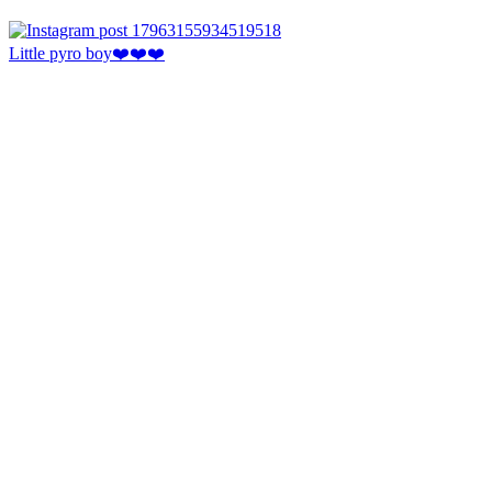
Little pyro boy❤️❤️❤️