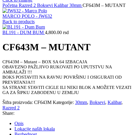
Početna
Razred 2
Boksevi
Kalibar
30mm
CF643M – MUTANT
MARCO POLO - JW632
Back to products
BL191 - DUM BUM
4,800.00
rsd
CF643M – MUTANT
CF643M – Mutant – BOX SA 64 IZBACAJA
OBAVEZNO PAŽLJIVO RUKOVATI PO UPUTSTVU NA
AMBALAŽI !!!
BOKS POSTAVITI NA RAVNU POVRŠINU I OSIGURATI OD
PREVRTANJA!!!
SA STRANE STAVITI CIGLE ILI NEKI BLOK A MOŽETE VEZATI
GA ZA ŠIPKU ZABODENU U ZEMLJU
Šifra proizvoda:
CF643M
Kategorije:
30mm
,
Boksevi
,
Kalibar
,
Razred 2
Share:
Opis
Lokacije naših lokala
Bezbednost