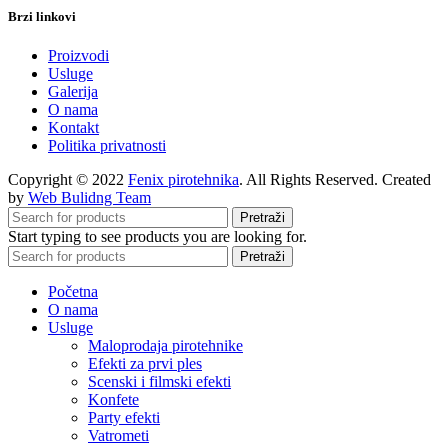
Brzi linkovi
Proizvodi
Usluge
Galerija
O nama
Kontakt
Politika privatnosti
Copyright © 2022
Fenix pirotehnika
. All Rights Reserved. Created
by
Web Bulidng Team
Pretraži
Start typing to see products you are looking for.
Pretraži
Početna
O nama
Usluge
Maloprodaja pirotehnike
Efekti za prvi ples
Scenski i filmski efekti
Konfete
Party efekti
Vatrometi