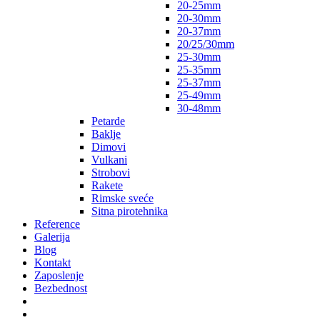
20-25mm
20-30mm
20-37mm
20/25/30mm
25-30mm
25-35mm
25-37mm
25-49mm
30-48mm
Petarde
Baklje
Dimovi
Vulkani
Strobovi
Rakete
Rimske sveće
Sitna pirotehnika
Reference
Galerija
Blog
Kontakt
Zaposlenje
Bezbednost