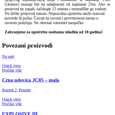
Gledaoci moraju biti na udaljenosti od najmanje 25m. Ako se
proizvod ne zapali, sačekajte 15 minuta i neutrališite ga vodom.
Ne držite proizvod rukom. Nepravilna upotreba može izazvati
povrede ili požar. Čuvati na suvom i provetrenom mestu u
ravnom položaju. Ne okretati vatromet naopačke.
Zabranjeno za upotrebu osobama mlađim od 18 godina!
Povezani proizvodi
Na upit
Quick view
Pročitaj više
Crna udovica JC05 – mala
Razred 2
,
Petarde
Quick view
Pročitaj više
EXPLOSIVE III