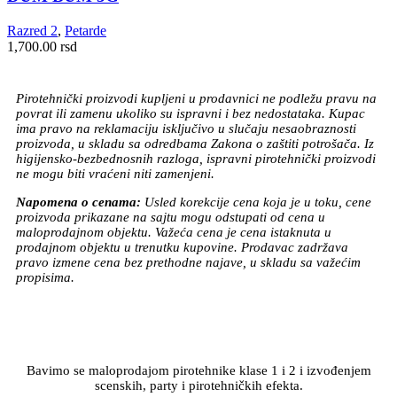
Razred 2
,
Petarde
1,700.00
rsd
Pirotehnički proizvodi kupljeni u prodavnici ne podležu pravu na
povrat ili zamenu ukoliko su ispravni i bez nedostataka. Kupac
ima pravo na reklamaciju isključivo u slučaju nesaobraznosti
proizvoda, u skladu sa odredbama Zakona o zaštiti potrošača. Iz
higijensko-bezbednosnih razloga, ispravni pirotehnički proizvodi
ne mogu biti vraćeni niti zamenjeni.
Napomena o cenama:
Usled korekcije cena koja je u toku, cene
proizvoda prikazane na sajtu mogu odstupati od cena u
maloprodajnom objektu. Važeća cena je cena istaknuta u
prodajnom objektu u trenutku kupovine. Prodavac zadržava
pravo izmene cena bez prethodne najave, u skladu sa važećim
propisima.
Bavimo se maloprodajom pirotehnike klase 1 i 2 i izvođenjem
scenskih, party i pirotehničkih efekta.