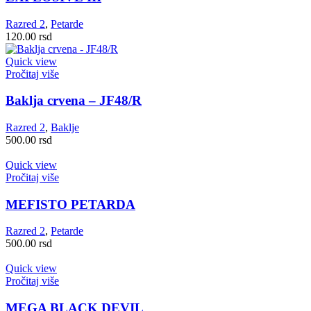
Razred 2
,
Petarde
120.00
rsd
Quick view
Pročitaj više
Baklja crvena – JF48/R
Razred 2
,
Baklje
500.00
rsd
Quick view
Pročitaj više
MEFISTO PETARDA
Razred 2
,
Petarde
500.00
rsd
Quick view
Pročitaj više
MEGA BLACK DEVIL