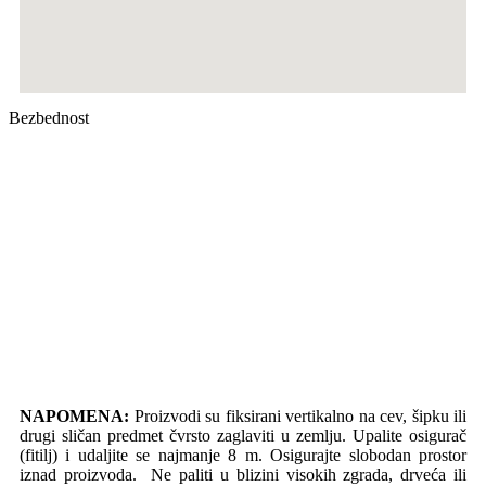
Bezbednost
NAPOMENA:
Proizvodi su fiksirani vertikalno na cev, šipku ili
drugi sličan predmet čvrsto zaglaviti u zemlju. Upalite osigurač
(fitilj) i udaljite se najmanje 8 m. Osigurajte slobodan prostor
iznad proizvoda. Ne paliti u blizini visokih zgrada, drveća ili