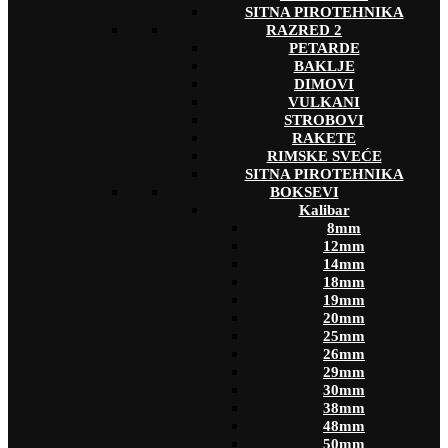
SITNA PIROTEHNIKA
RAZRED 2
PETARDE
BAKLJE
DIMOVI
VULKANI
STROBOVI
RAKETE
RIMSKE SVEĆE
SITNA PIROTEHNIKA
BOKSEVI
Kalibar
8mm
12mm
14mm
18mm
19mm
20mm
25mm
26mm
29mm
30mm
38mm
48mm
50mm