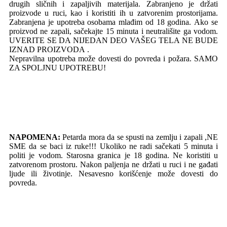
drugih sličnih i zapaljivih materijala. Zabranjeno je držati
proizvode u ruci, kao i koristiti ih u zatvorenim prostorijama.
Zabranjena je upotreba osobama mlađim od 18 godina. Ako se
proizvod ne zapali, sačekajte 15 minuta i neutrališite ga vodom.
UVERITE SE DA NIJEDAN DEO VAŠEG TELA NE BUDE
IZNAD PROIZVODA .
Nepravilna upotreba može dovesti do povreda i požara. SAMO
ZA SPOLJNU UPOTREBU!
NAPOMENA:
Petarda mora da se spusti na zemlju i zapali ,NE
SME da se baci iz ruke!!! Ukoliko ne radi sačekati 5 minuta i
politi je vodom. Starosna granica je 18 godina. Ne koristiti u
zatvorenom prostoru. Nakon paljenja ne držati u ruci i ne gađati
ljude ili životinje. Nesavesno korišćenje može dovesti do
povreda.