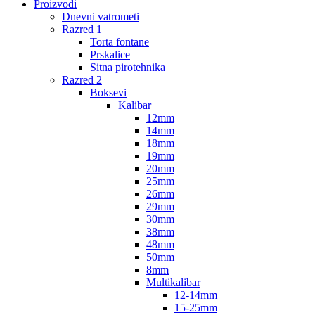
Proizvodi
Dnevni vatrometi
Razred 1
Torta fontane
Prskalice
Sitna pirotehnika
Razred 2
Boksevi
Kalibar
12mm
14mm
18mm
19mm
20mm
25mm
26mm
29mm
30mm
38mm
48mm
50mm
8mm
Multikalibar
12-14mm
15-25mm