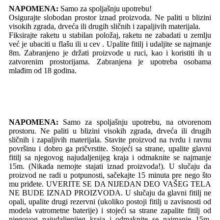
NAPOMENA:
Samo za spoljašnju upotrebu!
Osigurajte slobodan prostor iznad proizvoda. Ne paliti u blizini
visokih zgrada, drveća ili drugih sličnih i zapaljivih materijala.
Fiksirajte raketu u stabilan položaj, raketu ne zabadati u zemlju
već je ubaciti u flašu ili u cev . Upalite fitilj i udaljite se najmanje
8m. Zabranjeno je držati proizvode u ruci, kao i koristiti ih u
zatvorenim prostorijama. Zabranjena je upotreba osobama
mlađim od 18 godina.
NAPOMENA:
Samo za spoljašnju upotrebu, na otvorenom
prostoru. Ne paliti u blizini visokih zgrada, drveća ili drugih
sličnih i zapaljivih materijala. Stavite proizvod na tvrdu i ravnu
površinu i dobro ga pričvrstite. Stojeći sa strane, upalite glavni
fitilj sa njegovog najudaljenijeg kraja i odmaknite se najmanje
15m. (Nikada nemojte stajati iznad proizvoda!). U slučaju da
proizvod ne radi u potpunosti, sačekajte 15 minuta pre nego što
mu priđete. UVERITE SE DA NIJEDAN DEO VAŠEG TELA
NE BUDE IZNAD PROIZVODA. U slučaju da glavni fitilj ne
opali, upalite drugi rezervni (ukoliko postoji fitilj u zavisnosti od
modela vatrometne baterije) i stojeći sa strane zapalite fitilj od
njegovog najudaljenijeg kraja i odmaknite se najmanje 15m.