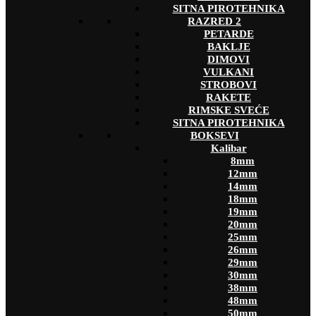
SITNA PIROTEHNIKA
RAZRED 2
PETARDE
BAKLJE
DIMOVI
VULKANI
STROBOVI
RAKETE
RIMSKE SVEĆE
SITNA PIROTEHNIKA
BOKSEVI
Kalibar
8mm
12mm
14mm
18mm
19mm
20mm
25mm
26mm
29mm
30mm
38mm
48mm
50mm