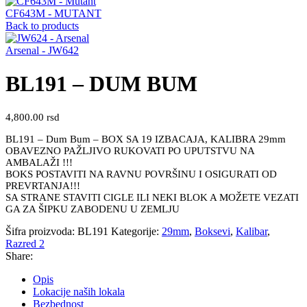
CF643M - MUTANT
Back to products
Arsenal - JW642
BL191 – DUM BUM
4,800.00
rsd
BL191 – Dum Bum – BOX SA 19 IZBACAJA, KALIBRA 29mm
OBAVEZNO PAŽLJIVO RUKOVATI PO UPUTSTVU NA
AMBALAŽI !!!
BOKS POSTAVITI NA RAVNU POVRŠINU I OSIGURATI OD
PREVRTANJA!!!
SA STRANE STAVITI CIGLE ILI NEKI BLOK A MOŽETE VEZATI
GA ZA ŠIPKU ZABODENU U ZEMLJU
Šifra proizvoda:
BL191
Kategorije:
29mm
,
Boksevi
,
Kalibar
,
Razred 2
Share:
Opis
Lokacije naših lokala
Bezbednost