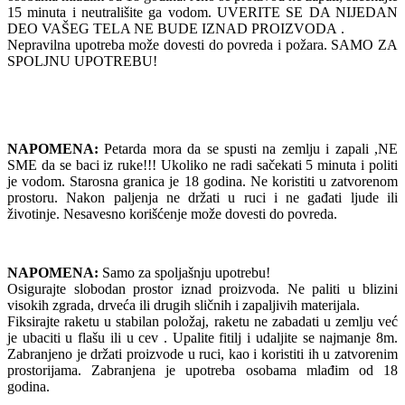
15 minuta i neutrališite ga vodom. UVERITE SE DA NIJEDAN
DEO VAŠEG TELA NE BUDE IZNAD PROIZVODA .
Nepravilna upotreba može dovesti do povreda i požara. SAMO ZA
SPOLJNU UPOTREBU!
NAPOMENA:
Petarda mora da se spusti na zemlju i zapali ,NE
SME da se baci iz ruke!!! Ukoliko ne radi sačekati 5 minuta i politi
je vodom. Starosna granica je 18 godina. Ne koristiti u zatvorenom
prostoru. Nakon paljenja ne držati u ruci i ne gađati ljude ili
životinje. Nesavesno korišćenje može dovesti do povreda.
NAPOMENA:
Samo za spoljašnju upotrebu!
Osigurajte slobodan prostor iznad proizvoda. Ne paliti u blizini
visokih zgrada, drveća ili drugih sličnih i zapaljivih materijala.
Fiksirajte raketu u stabilan položaj, raketu ne zabadati u zemlju već
je ubaciti u flašu ili u cev . Upalite fitilj i udaljite se najmanje 8m.
Zabranjeno je držati proizvode u ruci, kao i koristiti ih u zatvorenim
prostorijama. Zabranjena je upotreba osobama mlađim od 18
godina.