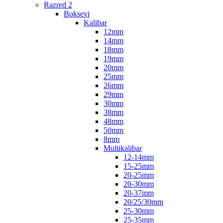
Razred 2
Boksevi
Kalibar
12mm
14mm
18mm
19mm
20mm
25mm
26mm
29mm
30mm
38mm
48mm
50mm
8mm
Multikalibar
12-14mm
15-25mm
20-25mm
20-30mm
20-37mm
20/25/30mm
25-30mm
25-35mm