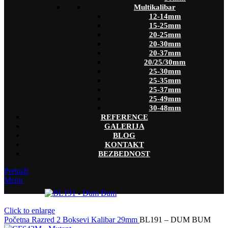
Multikalibar
12-14mm
15-25mm
20-25mm
20-30mm
20-37mm
20/25/30mm
25-30mm
25-35mm
25-37mm
25-49mm
30-48mm
REFERENCE
GALERIJA
BLOG
KONTAKT
BEZBEDNOST
Pretraži
Menu
Click to enlarge
Početna
Razred 2
Boksevi
Kalibar
29mm
BL191 – DUM BUM