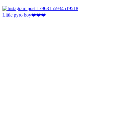
Little pyro boy❤️❤️❤️