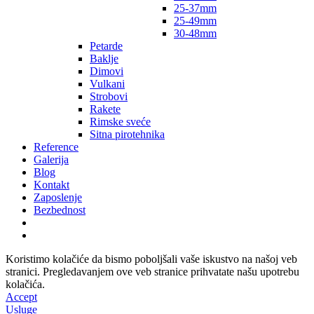
25-37mm
25-49mm
30-48mm
Petarde
Baklje
Dimovi
Vulkani
Strobovi
Rakete
Rimske sveće
Sitna pirotehnika
Reference
Galerija
Blog
Kontakt
Zaposlenje
Bezbednost
Koristimo kolačiće da bismo poboljšali vaše iskustvo na našoj veb
stranici. Pregledavanjem ove veb stranice prihvatate našu upotrebu
kolačića.
Accept
Usluge