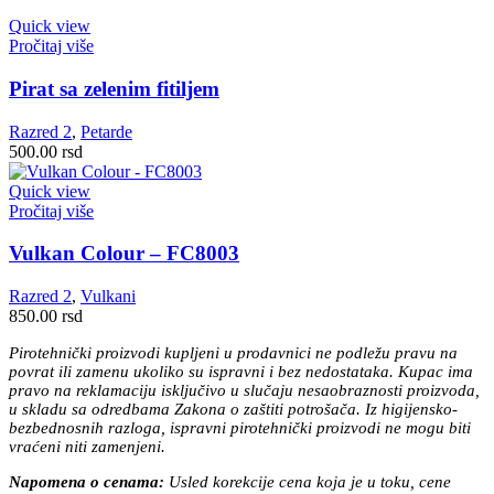
Quick view
Pročitaj više
Pirat sa zelenim fitiljem
Razred 2
,
Petarde
500.00
rsd
Quick view
Pročitaj više
Vulkan Colour – FC8003
Razred 2
,
Vulkani
850.00
rsd
Pirotehnički proizvodi kupljeni u prodavnici ne podležu pravu na
povrat ili zamenu ukoliko su ispravni i bez nedostataka. Kupac ima
pravo na reklamaciju isključivo u slučaju nesaobraznosti proizvoda,
u skladu sa odredbama Zakona o zaštiti potrošača. Iz higijensko-
bezbednosnih razloga, ispravni pirotehnički proizvodi ne mogu biti
vraćeni niti zamenjeni.
Napomena o cenama:
Usled korekcije cena koja je u toku, cene