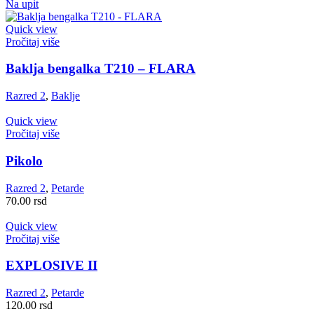
Na upit
Quick view
Pročitaj više
Baklja bengalka T210 – FLARA
Razred 2
,
Baklje
Quick view
Pročitaj više
Pikolo
Razred 2
,
Petarde
70.00
rsd
Quick view
Pročitaj više
EXPLOSIVE II
Razred 2
,
Petarde
120.00
rsd