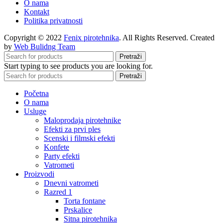
O nama
Kontakt
Politika privatnosti
Copyright © 2022
Fenix pirotehnika
. All Rights Reserved. Created
by
Web Bulidng Team
Pretraži
Start typing to see products you are looking for.
Pretraži
Početna
O nama
Usluge
Maloprodaja pirotehnike
Efekti za prvi ples
Scenski i filmski efekti
Konfete
Party efekti
Vatrometi
Proizvodi
Dnevni vatrometi
Razred 1
Torta fontane
Prskalice
Sitna pirotehnika