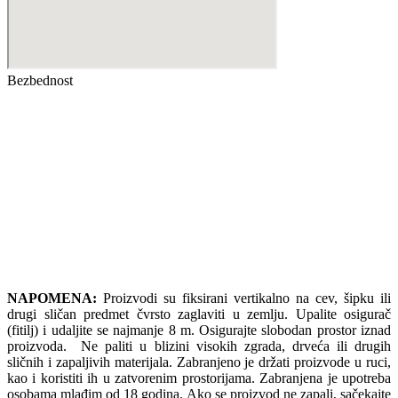
Bezbednost
NAPOMENA:
Proizvodi su fiksirani vertikalno na cev, šipku ili
drugi sličan predmet čvrsto zaglaviti u zemlju. Upalite osigurač
(fitilj) i udaljite se najmanje 8 m. Osigurajte slobodan prostor iznad
proizvoda. Ne paliti u blizini visokih zgrada, drveća ili drugih
sličnih i zapaljivih materijala. Zabranjeno je držati proizvode u ruci,
kao i koristiti ih u zatvorenim prostorijama. Zabranjena je upotreba
osobama mlađim od 18 godina. Ako se proizvod ne zapali, sačekajte