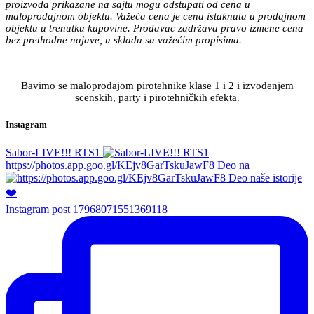
proizvoda prikazane na sajtu mogu odstupati od cena u
maloprodajnom objektu. Važeća cena je cena istaknuta u prodajnom
objektu u trenutku kupovine. Prodavac zadržava pravo izmene cena
bez prethodne najave, u skladu sa važećim propisima.
Bavimo se maloprodajom pirotehnike klase 1 i 2 i izvođenjem
scenskih, party i pirotehničkih efekta.
Instagram
Sabor-LIVE!!! RTS1
https://photos.app.goo.gl/KEjv8GarTskuJawF8 Deo na
Instagram post 17968071551369118