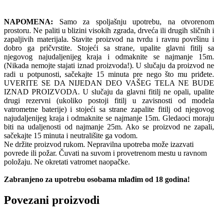
NAPOMENA:
Samo za spoljašnju upotrebu, na otvorenom
prostoru. Ne paliti u blizini visokih zgrada, drveća ili drugih sličnih i
zapaljivih materijala. Stavite proizvod na tvrdu i ravnu površinu i
dobro ga pričvrstite. Stojeći sa strane, upalite glavni fitilj sa
njegovog najudaljenijeg kraja i odmaknite se najmanje 15m.
(Nikada nemojte stajati iznad proizvoda!). U slučaju da proizvod ne
radi u potpunosti, sačekajte 15 minuta pre nego što mu priđete.
UVERITE SE DA NIJEDAN DEO VAŠEG TELA NE BUDE
IZNAD PROIZVODA. U slučaju da glavni fitilj ne opali, upalite
drugi rezervni (ukoliko postoji fitilj u zavisnosti od modela
vatrometne baterije) i stojeći sa strane zapalite fitilj od njegovog
najudaljenijeg kraja i odmaknite se najmanje 15m. Gledaoci moraju
biti na udaljenosti od najmanje 25m. Ako se proizvod ne zapali,
sačekajte 15 minuta i neutrališite ga vodom.
Ne držite proizvod rukom. Nepravilna upotreba može izazvati
povrede ili požar. Čuvati na suvom i provetrenom mestu u ravnom
položaju. Ne okretati vatromet naopačke.
Zabranjeno za upotrebu osobama mlađim od 18 godina!
Povezani proizvodi