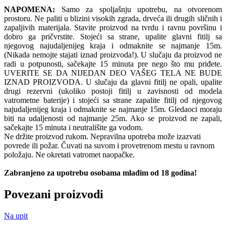
NAPOMENA:
Samo za spoljašnju upotrebu, na otvorenom
prostoru. Ne paliti u blizini visokih zgrada, drveća ili drugih sličnih i
zapaljivih materijala. Stavite proizvod na tvrdu i ravnu površinu i
dobro ga pričvrstite. Stojeći sa strane, upalite glavni fitilj sa
njegovog najudaljenijeg kraja i odmaknite se najmanje 15m.
(Nikada nemojte stajati iznad proizvoda!). U slučaju da proizvod ne
radi u potpunosti, sačekajte 15 minuta pre nego što mu priđete.
UVERITE SE DA NIJEDAN DEO VAŠEG TELA NE BUDE
IZNAD PROIZVODA. U slučaju da glavni fitilj ne opali, upalite
drugi rezervni (ukoliko postoji fitilj u zavisnosti od modela
vatrometne baterije) i stojeći sa strane zapalite fitilj od njegovog
najudaljenijeg kraja i odmaknite se najmanje 15m. Gledaoci moraju
biti na udaljenosti od najmanje 25m. Ako se proizvod ne zapali,
sačekajte 15 minuta i neutrališite ga vodom.
Ne držite proizvod rukom. Nepravilna upotreba može izazvati
povrede ili požar. Čuvati na suvom i provetrenom mestu u ravnom
položaju. Ne okretati vatromet naopačke.
Zabranjeno za upotrebu osobama mlađim od 18 godina!
Povezani proizvodi
Na upit