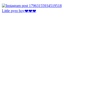
Little pyro boy❤️❤️❤️