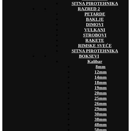
SITNA PIROTEHNIKA
RAZRED 2
PETARDE
BAKLJE
DIMOVI
VULKANI
STROBOVI
RAKETE
RIMSKE SVEĆE
SITNA PIROTEHNIKA
BOKSEVI
Kalibar
8mm
12mm
14mm
18mm
19mm
20mm
25mm
26mm
29mm
30mm
38mm
48mm
50mm