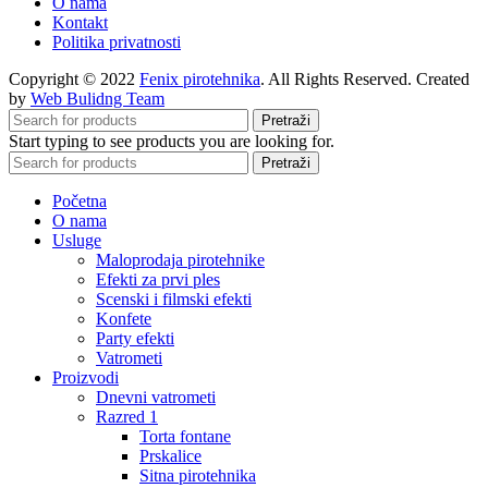
O nama
Kontakt
Politika privatnosti
Copyright © 2022
Fenix pirotehnika
. All Rights Reserved. Created
by
Web Bulidng Team
Pretraži
Start typing to see products you are looking for.
Pretraži
Početna
O nama
Usluge
Maloprodaja pirotehnike
Efekti za prvi ples
Scenski i filmski efekti
Konfete
Party efekti
Vatrometi
Proizvodi
Dnevni vatrometi
Razred 1
Torta fontane
Prskalice
Sitna pirotehnika