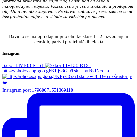
proizvoda prikazane na sajtu mogu odstupati od cena u
maloprodajnom objektu. Važeća cena je cena istaknuta u prodajnom
objektu u trenutku kupovine. Prodavac zadržava pravo izmene cena
bez prethodne najave, u skladu sa važećim propisima.
Bavimo se maloprodajom pirotehnike klase 1 i 2 i izvođenjem
scenskih, party i pirotehničkih efekta.
Instagram
Sabor-LIVE!!! RTS1
https://photos.app.goo.gl/KEjv8GarTskuJawF8 Deo na
Instagram post 17968071551369118