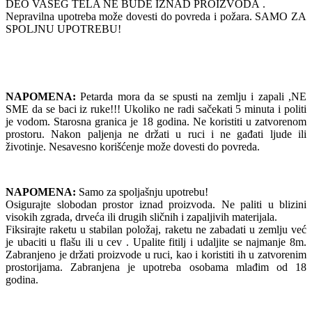
DEO VAŠEG TELA NE BUDE IZNAD PROIZVODA .
Nepravilna upotreba može dovesti do povreda i požara. SAMO ZA
SPOLJNU UPOTREBU!
NAPOMENA:
Petarda mora da se spusti na zemlju i zapali ,NE
SME da se baci iz ruke!!! Ukoliko ne radi sačekati 5 minuta i politi
je vodom. Starosna granica je 18 godina. Ne koristiti u zatvorenom
prostoru. Nakon paljenja ne držati u ruci i ne gađati ljude ili
životinje. Nesavesno korišćenje može dovesti do povreda.
NAPOMENA:
Samo za spoljašnju upotrebu!
Osigurajte slobodan prostor iznad proizvoda. Ne paliti u blizini
visokih zgrada, drveća ili drugih sličnih i zapaljivih materijala.
Fiksirajte raketu u stabilan položaj, raketu ne zabadati u zemlju već
je ubaciti u flašu ili u cev . Upalite fitilj i udaljite se najmanje 8m.
Zabranjeno je držati proizvode u ruci, kao i koristiti ih u zatvorenim
prostorijama. Zabranjena je upotreba osobama mlađim od 18
godina.