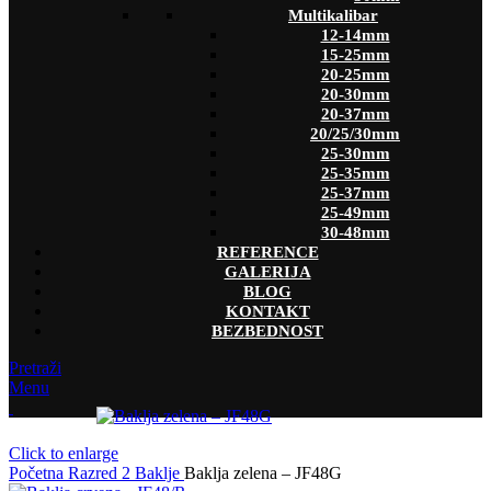
Multikalibar
12-14mm
15-25mm
20-25mm
20-30mm
20-37mm
20/25/30mm
25-30mm
25-35mm
25-37mm
25-49mm
30-48mm
REFERENCE
GALERIJA
BLOG
KONTAKT
BEZBEDNOST
Pretraži
Menu
Click to enlarge
Početna
Razred 2
Baklje
Baklja zelena – JF48G