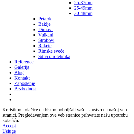
25-37mm
25-49mm
30-48mm
Petarde
Baklje
Dimovi
Vulkani
Strobovi
Rakete
Rimske sveće
Sitna pirotehnika
Reference
Galerija
Blog
Kontakt
Zaposlenje
Bezbednost
Koristimo kolačiće da bismo poboljšali vaše iskustvo na našoj veb
stranici. Pregledavanjem ove veb stranice prihvatate našu upotrebu
kolačića.
Accept
Usluge