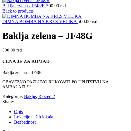
Baklja crvena - JF48/R
500.00
rsd
Back to products
DIMNA BOMBA NA KRES VELIKA
500.00
rsd
Baklja zelena – JF48G
500.00
rsd
CENA JE ZA KOMAD
Baklja zelena – JF48G
OBAVEZNO PAZLJIVO RUKOVATI PO UPUTSTVU NA
AMBALAZI !!!
Kategorije:
Baklje
,
Razred 2
Share:
Opis
Lokacije naših lokala
Bezbednost