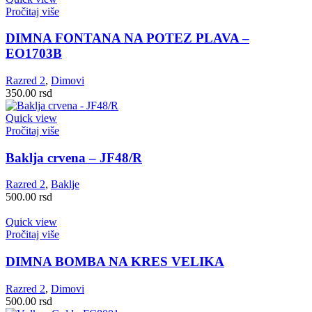
Pročitaj više
DIMNA FONTANA NA POTEZ PLAVA –
EO1703B
Razred 2
,
Dimovi
350.00
rsd
Quick view
Pročitaj više
Baklja crvena – JF48/R
Razred 2
,
Baklje
500.00
rsd
Quick view
Pročitaj više
DIMNA BOMBA NA KRES VELIKA
Razred 2
,
Dimovi
500.00
rsd