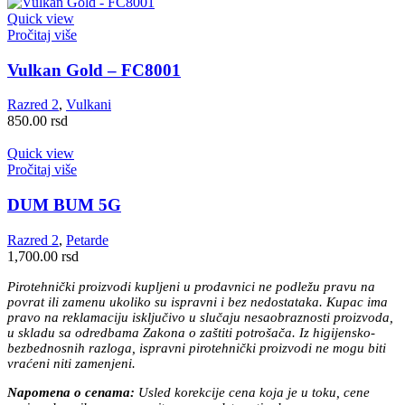
Quick view
Pročitaj više
Vulkan Gold – FC8001
Razred 2
,
Vulkani
850.00
rsd
Quick view
Pročitaj više
DUM BUM 5G
Razred 2
,
Petarde
1,700.00
rsd
Pirotehnički proizvodi kupljeni u prodavnici ne podležu pravu na
povrat ili zamenu ukoliko su ispravni i bez nedostataka. Kupac ima
pravo na reklamaciju isključivo u slučaju nesaobraznosti proizvoda,
u skladu sa odredbama Zakona o zaštiti potrošača. Iz higijensko-
bezbednosnih razloga, ispravni pirotehnički proizvodi ne mogu biti
vraćeni niti zamenjeni.
Napomena o cenama:
Usled korekcije cena koja je u toku, cene