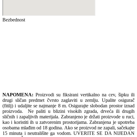
Bezbednost
NAPOMENA:
Proizvodi su fiksirani vertikalno na cev, šipku ili
drugi sličan predmet čvrsto zaglaviti u zemlju. Upalite osigurač
(fitilj) i udaljite se najmanje 8 m. Osigurajte slobodan prostor iznad
proizvoda. Ne paliti u blizini visokih zgrada, drveća ili drugih
sličnih i zapaljivih materijala. Zabranjeno je držati proizvode u ruci,
kao i koristiti ih u zatvorenim prostorijama. Zabranjena je upotreba
osobama mlađim od 18 godina. Ako se proizvod ne zapali, sačekajte
15 minuta i neutrališite ga vodom. UVERITE SE DA NIJEDAN