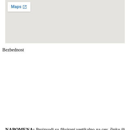
Bezbednost
NAPOMENA:
Proizvodi su fiksirani vertikalno na cev, šipku ili