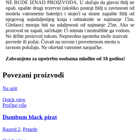
NE BUDE IZNAD PROIZVODA. U slučaju da glavni fitilj ne
opali, upalite drugi rezervni (ukoliko postoji fitilj u zavisnosti od
modela vatrometne baterije) i stojeći sa strane zapalite fitilj od
njegovog najudaljenijeg kraja i odmaknite se najmanje 15m.
Gledaoci moraju biti na udaljenosti od najmanje 25m. Ako se
proizvod ne zapali, sačekajte 15 minuta i neutrališite ga vodom.
Ne držite proizvod rukom. Nepravilna upotreba može izazvati
povrede ili požar. Čuvati na suvom i provetrenom mestu u
ravnom položaju. Ne okretati vatromet naopačke.
Zabranjeno za upotrebu osobama mlađim od 18 godina!
Povezani proizvodi
Na upit
Quick view
Pročitaj više
Dumbum black pirat
Razred 2
,
Petarde