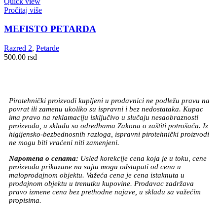
Quick view
Pročitaj više
MEFISTO PETARDA
Razred 2
,
Petarde
500.00
rsd
Pirotehnički proizvodi kupljeni u prodavnici ne podležu pravu na
povrat ili zamenu ukoliko su ispravni i bez nedostataka. Kupac
ima pravo na reklamaciju isključivo u slučaju nesaobraznosti
proizvoda, u skladu sa odredbama Zakona o zaštiti potrošača. Iz
higijensko-bezbednosnih razloga, ispravni pirotehnički proizvodi
ne mogu biti vraćeni niti zamenjeni.
Napomena o cenama:
Usled korekcije cena koja je u toku, cene
proizvoda prikazane na sajtu mogu odstupati od cena u
maloprodajnom objektu. Važeća cena je cena istaknuta u
prodajnom objektu u trenutku kupovine. Prodavac zadržava
pravo izmene cena bez prethodne najave, u skladu sa važećim
propisima.