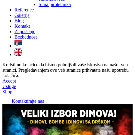
Sitna pirotehnika
Reference
Galerija
Blog
Kontakt
Zaposlenje
Bezbednost
Koristimo kolačiće da bismo poboljšali vaše iskustvo na našoj veb
stranici. Pregledavanjem ove veb stranice prihvatate našu upotrebu
kolačića.
Accept
Usluge
Shop
Kontaktirajte nas