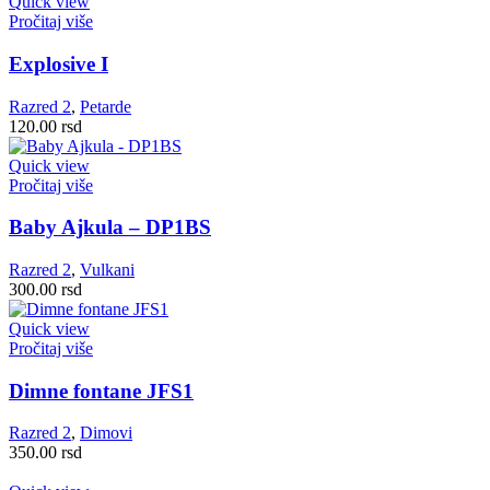
Quick view
Pročitaj više
Explosive I
Razred 2
,
Petarde
120.00
rsd
Quick view
Pročitaj više
Baby Ajkula – DP1BS
Razred 2
,
Vulkani
300.00
rsd
Quick view
Pročitaj više
Dimne fontane JFS1
Razred 2
,
Dimovi
350.00
rsd