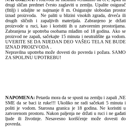
drugi sličan predmet čvrsto zaglaviti u zemlju. Upalite osigurač
(fitilj) i udaljite se najmanje 8 m. Osigurajte slobodan prostor
iznad proizvoda. Ne paliti u blizini visokih zgrada, drveća ili
drugih sličnih i zapaljivih materijala. Zabranjeno je držati
proizvode u ruci, kao i koristiti ih u zatvorenim prostorijama.
Zabranjena je upotreba osobama mlađim od 18 godina. Ako se
proizvod ne zapali, sačekajte 15 minuta i neutrališite ga vodom.
UVERITE SE DA NIJEDAN DEO VAŠEG TELA NE BUDE
IZNAD PROIZVODA .
Nepravilna upotreba može dovesti do povreda i požara. SAMO
ZA SPOLJNU UPOTREBU!
NAPOMENA:
Petarda mora da se spusti na zemlju i zapali ,NE
SME da se baci iz ruke!!! Ukoliko ne radi sačekati 5 minuta i
politi je vodom. Starosna granica je 18 godina. Ne koristiti u
zatvorenom prostoru. Nakon paljenja ne držati u ruci i ne gađati
ljude ili životinje. Nesavesno korišćenje može dovesti do
povreda.