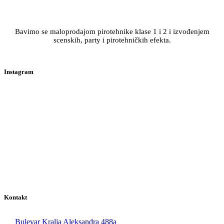
Bavimo se maloprodajom pirotehnike klase 1 i 2 i izvođenjem
scenskih, party i pirotehničkih efekta.
Instagram
Kontakt
Bulevar Kralja Aleksandra 488a