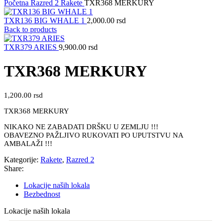
Početna
Razred 2
Rakete
TXR368 MERKURY
TXR136 BIG WHALE 1
2,000.00
rsd
Back to products
TXR379 ARIES
9,900.00
rsd
TXR368 MERKURY
1,200.00
rsd
TXR368 MERKURY
NIKAKO NE ZABADATI DRŠKU U ZEMLJU !!!
OBAVEZNO PAŽLJIVO RUKOVATI PO UPUTSTVU NA
AMBALAŽI !!!
Kategorije:
Rakete
,
Razred 2
Share:
Lokacije naših lokala
Bezbednost
Lokacije naših lokala