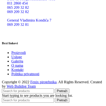
011 2860 454
065 209 32 82
069 209 32 82
General Vladimira Kondića 7
069 209 32 81
Brzi linkovi
Proizvodi
Usluge
Galerija
O nama
Kontakt
Politika privatnosti
Copyright © 2022
Fenix pirotehnika
. All Rights Reserved. Created
by
Web Bulidng Team
Pretraži
Start typing to see products you are looking for.
Pretraži