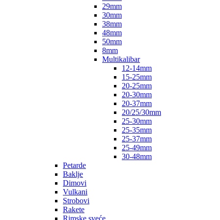
29mm
30mm
38mm
48mm
50mm
8mm
Multikalibar
12-14mm
15-25mm
20-25mm
20-30mm
20-37mm
20/25/30mm
25-30mm
25-35mm
25-37mm
25-49mm
30-48mm
Petarde
Baklje
Dimovi
Vulkani
Strobovi
Rakete
Rimske sveće