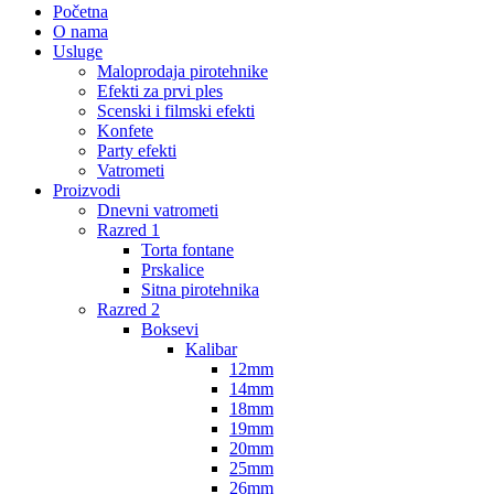
Početna
O nama
Usluge
Maloprodaja pirotehnike
Efekti za prvi ples
Scenski i filmski efekti
Konfete
Party efekti
Vatrometi
Proizvodi
Dnevni vatrometi
Razred 1
Torta fontane
Prskalice
Sitna pirotehnika
Razred 2
Boksevi
Kalibar
12mm
14mm
18mm
19mm
20mm
25mm
26mm