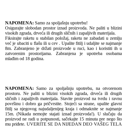
NAPOMENA:
Samo za spoljašnju upotrebu!
Osigurajte slobodan prostor iznad proizvoda. Ne paliti u blizini
visokih zgrada, drveća ili drugih sličnih i zapaljivih materijala.
Fiksirajte raketu u stabilan položaj, raketu ne zabadati u zemlju
već je ubaciti u flašu ili u cev . Upalite fitilj i udaljite se najmanje
8m. Zabranjeno je držati proizvode u ruci, kao i koristiti ih u
zatvorenim prostorijama. Zabranjena je upotreba osobama
mlađim od 18 godina.
NAPOMENA:
Samo za spoljašnju upotrebu, na otvorenom
prostoru. Ne paliti u blizini visokih zgrada, drveća ili drugih
sličnih i zapaljivih materijala. Stavite proizvod na tvrdu i ravnu
površinu i dobro ga pričvrstite. Stojeći sa strane, upalite glavni
fitilj sa njegovog najudaljenijeg kraja i odmaknite se najmanje
15m. (Nikada nemojte stajati iznad proizvoda!). U slučaju da
proizvod ne radi u potpunosti, sačekajte 15 minuta pre nego što
mu priđete. UVERITE SE DA NIJEDAN DEO VAŠEG TELA