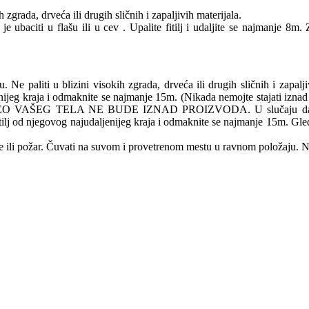
zgrada, drveća ili drugih sličnih i zapaljivih materijala.
je ubaciti u flašu ili u cev . Upalite fitilj i udaljite se najmanje 8m.
e paliti u blizini visokih zgrada, drveća ili drugih sličnih i zapalj
daljenijeg kraja i odmaknite se najmanje 15m. (Nikada nemojte stajati izn
AŠEG TELA NE BUDE IZNAD PROIZVODA. U slučaju da glavni fitil
e fitilj od njegovog najudaljenijeg kraja i odmaknite se najmanje 15m. 
 ili požar. Čuvati na suvom i provetrenom mestu u ravnom položaju. N