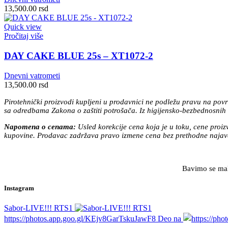
13,500.00
rsd
Quick view
Pročitaj više
DAY CAKE BLUE 25s – XT1072-2
Dnevni vatrometi
13,500.00
rsd
Pirotehnički proizvodi kupljeni u prodavnici ne podležu pravu na povr
sa odredbama Zakona o zaštiti potrošača. Iz higijensko-bezbednosnih r
Napomena o cenama:
Usled korekcije cena koja je u toku, cene proi
kupovine. Prodavac zadržava pravo izmene cena bez prethodne najave
Bavimo se malo
Instagram
Sabor-LIVE!!! RTS1
https://photos.app.goo.gl/KEjv8GarTskuJawF8 Deo na