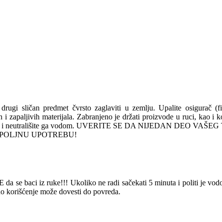
 drugi sličan predmet čvrsto zaglaviti u zemlju. Upalite osigurač (f
nih i zapaljivih materijala. Zabranjeno je držati proizvode u ruci, kao i
15 minuta i neutrališite ga vodom. UVERITE SE DA NIJEDAN DEO
 ZA SPOLJNU UPOTREBU!
da se baci iz ruke!!! Ukoliko ne radi sačekati 5 minuta i politi je vod
esno korišćenje može dovesti do povreda.