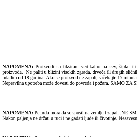
NAPOMENA:
Proizvodi su fiksirani vertikalno na cev, šipku ili
proizvoda. Ne paliti u blizini visokih zgrada, drveća ili drugih slič
mlađim od 18 godina. Ako se proizvod ne zapali, sačekajte 
Nepravilna upotreba može dovesti do povreda i požara. SAMO
NAPOMENA:
Petarda mora da se spusti na zemlju i zapali ,NE SME 
Nakon paljenja ne držati u ruci i ne gađati ljude ili životinje. Nesav