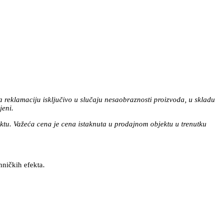
a reklamaciju isključivo u slučaju nesaobraznosti proizvoda, u skladu
jeni.
tu. Važeća cena je cena istaknuta u prodajnom objektu u trenutku
hničkih efekta.