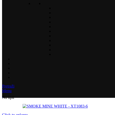
Pretraži
Menu
Na upit
Click to enlarge