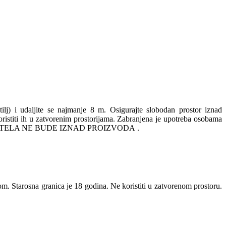
itilj) i udaljite se najmanje 8 m. Osigurajte slobodan prostor iznad
 koristiti ih u zatvorenim prostorijama. Zabranjena je upotreba osobama
 VAŠEG TELA NE BUDE IZNAD PROIZVODA .
om. Starosna granica je 18 godina. Ne koristiti u zatvorenom prostoru.