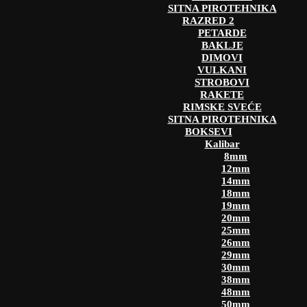
SITNA PIROTEHNIKA
RAZRED 2
PETARDE
BAKLJE
DIMOVI
VULKANI
STROBOVI
RAKETE
RIMSKE SVEĆE
SITNA PIROTEHNIKA
BOKSEVI
Kalibar
8mm
12mm
14mm
18mm
19mm
20mm
25mm
26mm
29mm
30mm
38mm
48mm
50mm