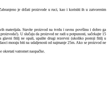
 Zabranjeno je držati proizvode u ruci, kao i koristiti ih u zatvorenim
ivih materijala. Stavite proizvod na tvrdu i ravnu površinu i dobro ga
ad proizvoda!). U slučaju da proizvod ne radi u potpunosti, sačekajte 15
j ne opali, upalite drugi rezervni (ukoliko postoji fitilj u
Gledaoci moraju biti na udaljenosti od najmanje 25m. Ako se proizvod ne
e okretati vatromet naopačke.