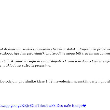
at ili zamenu ukoliko su ispravni i bez nedostataka. Kupac ima pravo n
azloga, ispravni pirotehnički proizvodi ne mogu biti vraćeni niti zamen
zvoda prikazane na sajtu mogu odstupati od cena u maloprodajnom objek
, u skladu sa važećim propisima.
prodajom pirotehnike klase 1 i 2 i izvođenjem scenskih, party i pirote