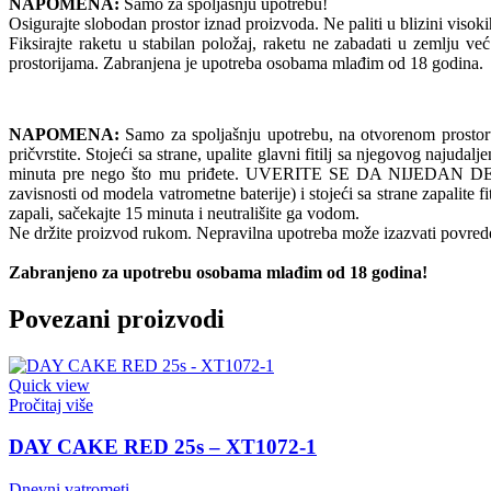
NAPOMENA:
Samo za spoljašnju upotrebu!
Osigurajte slobodan prostor iznad proizvoda. Ne paliti u blizini visokih 
Fiksirajte raketu u stabilan položaj, raketu ne zabadati u zemlju već 
prostorijama. Zabranjena je upotreba osobama mlađim od 18 godina.
NAPOMENA:
Samo za spoljašnju upotrebu, na otvorenom prostoru. N
pričvrstite. Stojeći sa strane, upalite glavni fitilj sa njegovog naju
minuta pre nego što mu priđete. UVERITE SE DA NIJEDAN DEO V
zavisnosti od modela vatrometne baterije) i stojeći sa strane zapalit
zapali, sačekajte 15 minuta i neutrališite ga vodom.
Ne držite proizvod rukom. Nepravilna upotreba može izazvati povrede
Zabranjeno za upotrebu osobama mlađim od 18 godina!
Povezani proizvodi
Quick view
Pročitaj više
DAY CAKE RED 25s – XT1072-1
Dnevni vatrometi