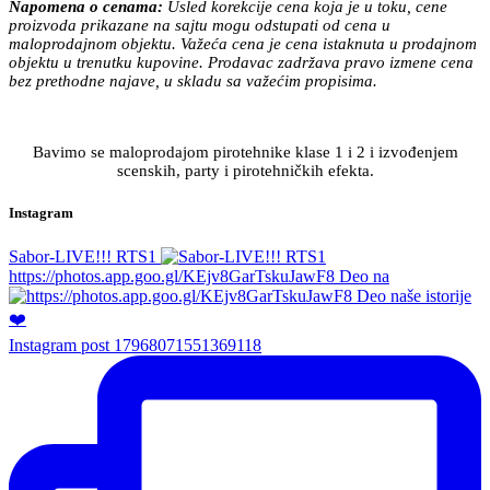
Napomena o cenama:
Usled korekcije cena koja je u toku, cene
proizvoda prikazane na sajtu mogu odstupati od cena u
maloprodajnom objektu. Važeća cena je cena istaknuta u prodajnom
objektu u trenutku kupovine. Prodavac zadržava pravo izmene cena
bez prethodne najave, u skladu sa važećim propisima.
Bavimo se maloprodajom pirotehnike klase 1 i 2 i izvođenjem
scenskih, party i pirotehničkih efekta.
Instagram
Sabor-LIVE!!! RTS1
https://photos.app.goo.gl/KEjv8GarTskuJawF8 Deo na
Instagram post 17968071551369118