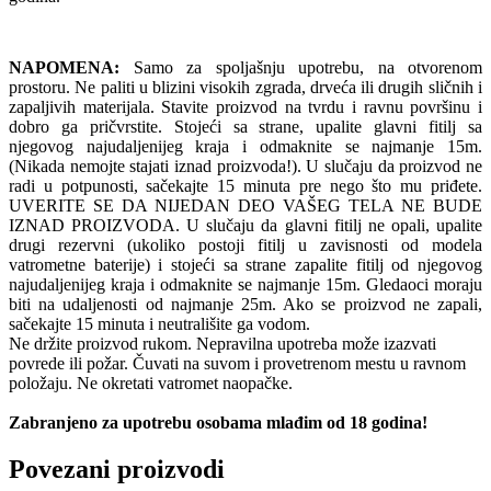
NAPOMENA:
Samo za spoljašnju upotrebu, na otvorenom
prostoru. Ne paliti u blizini visokih zgrada, drveća ili drugih sličnih i
zapaljivih materijala. Stavite proizvod na tvrdu i ravnu površinu i
dobro ga pričvrstite. Stojeći sa strane, upalite glavni fitilj sa
njegovog najudaljenijeg kraja i odmaknite se najmanje 15m.
(Nikada nemojte stajati iznad proizvoda!). U slučaju da proizvod ne
radi u potpunosti, sačekajte 15 minuta pre nego što mu priđete.
UVERITE SE DA NIJEDAN DEO VAŠEG TELA NE BUDE
IZNAD PROIZVODA. U slučaju da glavni fitilj ne opali, upalite
drugi rezervni (ukoliko postoji fitilj u zavisnosti od modela
vatrometne baterije) i stojeći sa strane zapalite fitilj od njegovog
najudaljenijeg kraja i odmaknite se najmanje 15m. Gledaoci moraju
biti na udaljenosti od najmanje 25m. Ako se proizvod ne zapali,
sačekajte 15 minuta i neutrališite ga vodom.
Ne držite proizvod rukom. Nepravilna upotreba može izazvati
povrede ili požar. Čuvati na suvom i provetrenom mestu u ravnom
položaju. Ne okretati vatromet naopačke.
Zabranjeno za upotrebu osobama mlađim od 18 godina!
Povezani proizvodi