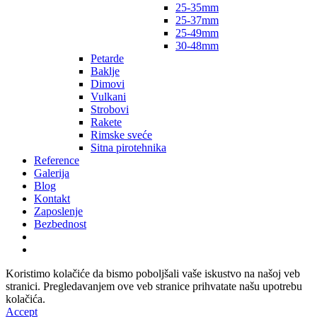
25-35mm
25-37mm
25-49mm
30-48mm
Petarde
Baklje
Dimovi
Vulkani
Strobovi
Rakete
Rimske sveće
Sitna pirotehnika
Reference
Galerija
Blog
Kontakt
Zaposlenje
Bezbednost
Koristimo kolačiće da bismo poboljšali vaše iskustvo na našoj veb
stranici. Pregledavanjem ove veb stranice prihvatate našu upotrebu
kolačića.
Accept