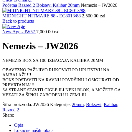
Početna
Razred 2
Boksevi
Kalibar
20mm
Nemezis – JW2026
MIDNIGHT NITMARE 88 - EC8013/88
2,500.00
rsd
Back to products
New Age - JW57
7,000.00
rsd
Nemezis – JW2026
NEMEZIS BOX SA 100 IZBACAJA KALIBRA 20MM
OBAVEZNO PAŽLJIVO RUKOVATI PO UPUTSTVU NA
AMBALAŽI !!!
BOKS POSTAVITI NA RAVNU POVRŠINU I OSIGURATI OD
PREVRTANJA!!!
SA STRANE STAVITI CIGLE ILI NEKI BLOK, A MOŽETE GA
VEZATI ZA ŠIPKU ZABODENU U ZEMLJU
Šifra proizvoda:
JW2026
Kategorije:
20mm
,
Boksevi
,
Kalibar
,
Razred 2
Share:
Opis
Lokacije naših lokala