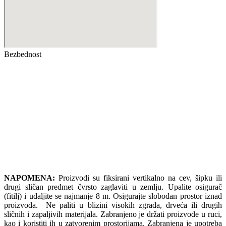
Bezbednost
NAPOMENA:
Proizvodi su fiksirani vertikalno na cev, šipku ili
drugi sličan predmet čvrsto zaglaviti u zemlju. Upalite osigurač
(fitilj) i udaljite se najmanje 8 m. Osigurajte slobodan prostor iznad
proizvoda. Ne paliti u blizini visokih zgrada, drveća ili drugih
sličnih i zapaljivih materijala. Zabranjeno je držati proizvode u ruci,
kao i koristiti ih u zatvorenim prostorijama. Zabranjena je upotreba