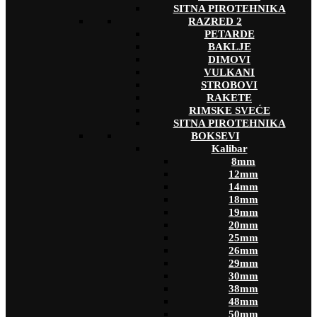
SITNA PIROTEHNIKA
RAZRED 2
PETARDE
BAKLJE
DIMOVI
VULKANI
STROBOVI
RAKETE
RIMSKE SVEĆE
SITNA PIROTEHNIKA
BOKSEVI
Kalibar
8mm
12mm
14mm
18mm
19mm
20mm
25mm
26mm
29mm
30mm
38mm
48mm
50mm