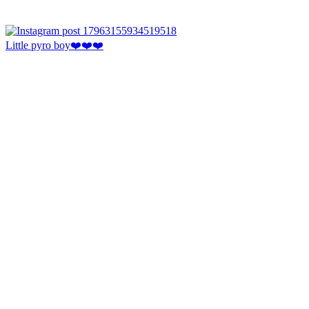
Little pyro boy❤️❤️❤️