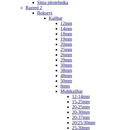
Sitna pirotehnika
Razred 2
Boksevi
Kalibar
12mm
14mm
18mm
19mm
20mm
25mm
26mm
29mm
30mm
38mm
48mm
50mm
8mm
Multikalibar
12-14mm
15-25mm
20-25mm
20-30mm
20-37mm
20/25/30mm
25-30mm