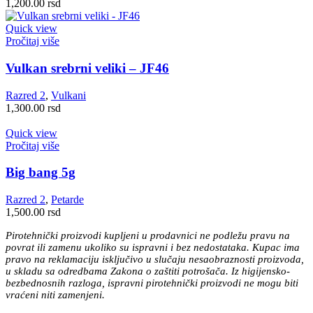
1,200.00
rsd
Quick view
Pročitaj više
Vulkan srebrni veliki – JF46
Razred 2
,
Vulkani
1,300.00
rsd
Quick view
Pročitaj više
Big bang 5g
Razred 2
,
Petarde
1,500.00
rsd
Pirotehnički proizvodi kupljeni u prodavnici ne podležu pravu na
povrat ili zamenu ukoliko su ispravni i bez nedostataka. Kupac ima
pravo na reklamaciju isključivo u slučaju nesaobraznosti proizvoda,
u skladu sa odredbama Zakona o zaštiti potrošača. Iz higijensko-
bezbednosnih razloga, ispravni pirotehnički proizvodi ne mogu biti
vraćeni niti zamenjeni.