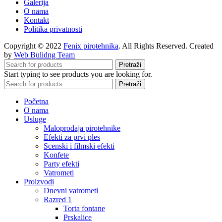
Galerija
O nama
Kontakt
Politika privatnosti
Copyright © 2022
Fenix pirotehnika
. All Rights Reserved. Created
by
Web Bulidng Team
Pretraži
Start typing to see products you are looking for.
Pretraži
Početna
O nama
Usluge
Maloprodaja pirotehnike
Efekti za prvi ples
Scenski i filmski efekti
Konfete
Party efekti
Vatrometi
Proizvodi
Dnevni vatrometi
Razred 1
Torta fontane
Prskalice