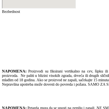
Bezbednost
NAPOMENA:
Proizvodi su fiksirani vertikalno na cev, šipku ili
proizvoda. Ne paliti u blizini visokih zgrada, drveća ili drugih slič
mlađim od 18 godina. Ako se proizvod ne zapali, sačekajte 
Nepravilna upotreba može dovesti do povreda i požara. SAMO
NAPOMENA:
Petarda mora da se spusti na zemlju i zapali ,NE SME 