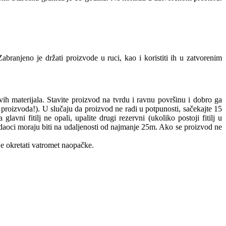
 Zabranjeno je držati proizvode u ruci, kao i koristiti ih u zatvorenim
ivih materijala. Stavite proizvod na tvrdu i ravnu površinu i dobro ga
ad proizvoda!). U slučaju da proizvod ne radi u potpunosti, sačekajte 15
j ne opali, upalite drugi rezervni (ukoliko postoji fitilj u
Gledaoci moraju biti na udaljenosti od najmanje 25m. Ako se proizvod ne
e okretati vatromet naopačke.