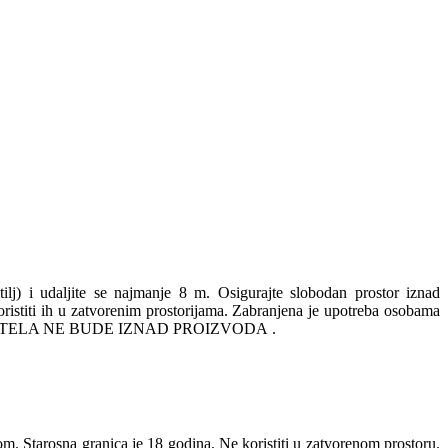
itilj) i udaljite se najmanje 8 m. Osigurajte slobodan prostor iznad
 koristiti ih u zatvorenim prostorijama. Zabranjena je upotreba osobama
 VAŠEG TELA NE BUDE IZNAD PROIZVODA .
om. Starosna granica je 18 godina. Ne koristiti u zatvorenom prostoru.