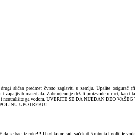
 drugi sličan predmet čvrsto zaglaviti u zemlju. Upalite osigurač (f
nih i zapaljivih materijala. Zabranjeno je držati proizvode u ruci, kao i
15 minuta i neutrališite ga vodom. UVERITE SE DA NIJEDAN DEO
 ZA SPOLJNU UPOTREBU!
da se baci iz ruke!!! Ukoliko ne radi sačekati 5 minuta i politi je vod