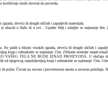
esno korišćenje može dovesti do povreda.
zgrada, drveća ili drugih sličnih i zapaljivih materijala.
je ubaciti u flašu ili u cev . Upalite fitilj i udaljite se najmanje 8m.
e paliti u blizini visokih zgrada, drveća ili drugih sličnih i zapalj
daljenijeg kraja i odmaknite se najmanje 15m. (Nikada nemojte stajati izn
AŠEG TELA NE BUDE IZNAD PROIZVODA. U slučaju da glavni fitil
e fitilj od njegovog najudaljenijeg kraja i odmaknite se najmanje 15m. 
 ili požar. Čuvati na suvom i provetrenom mestu u ravnom položaju. N