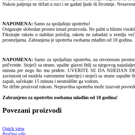
Nakon paljenja ne držati u ruci i ne gađati ljude ili životinje. Nesav
NAPOMENA:
Samo za spoljašnju upotrebu!
Osigurajte slobodan prostor iznad proizvoda. Ne paliti u blizini visokih 
Fiksirajte raketu u stabilan položaj, raketu ne zabadati u zemlju već 
prostorijama. Zabranjena je upotreba osobama mlađim od 18 godina.
NAPOMENA:
Samo za spoljašnju upotrebu, na otvorenom prostoru. N
pričvrstite. Stojeći sa strane, upalite glavni fitilj sa njegovog naju
minuta pre nego što mu priđete. UVERITE SE DA NIJEDAN DEO V
zavisnosti od modela vatrometne baterije) i stojeći sa strane zapalit
zapali, sačekajte 15 minuta i neutrališite ga vodom.
Ne držite proizvod rukom. Nepravilna upotreba može izazvati povrede
Zabranjeno za upotrebu osobama mlađim od 18 godina!
Povezani proizvodi
Quick view
Pročitaj više