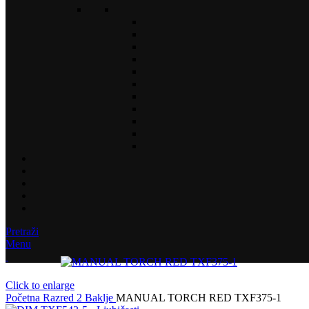
Pretraži
Menu
Click to enlarge
Početna
Razred 2
Baklje
MANUAL TORCH RED TXF375-1