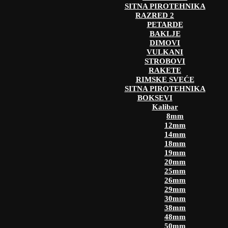
SITNA PIROTEHNIKA
RAZRED 2
PETARDE
BAKLJE
DIMOVI
VULKANI
STROBOVI
RAKETE
RIMSKE SVEĆE
SITNA PIROTEHNIKA
BOKSEVI
Kalibar
8mm
12mm
14mm
18mm
19mm
20mm
25mm
26mm
29mm
30mm
38mm
48mm
50mm