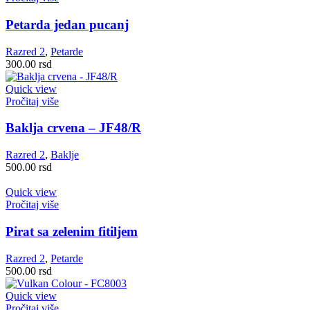
Petarda jedan pucanj
Razred 2
,
Petarde
300.00
rsd
Quick view
Pročitaj više
Baklja crvena – JF48/R
Razred 2
,
Baklje
500.00
rsd
Quick view
Pročitaj više
Pirat sa zelenim fitiljem
Razred 2
,
Petarde
500.00
rsd
Quick view
Pročitaj više