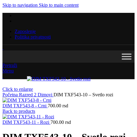
Skip to navigation
Skip to main content
Zaposlenje
Politika privatnosti
Pretraži
Menu
Click to enlarge
Početna
Razred 2
Dimovi
DIM TXF543-10 – Svetlo rozi
DIM TXF543-8 - Crni
700.00
rsd
Back to products
DIM TXF543-11 - Rozi
700.00
rsd