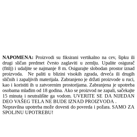
NAPOMENA:
Proizvodi su fiksirani vertikalno na cev, šipku ili
drugi sličan predmet čvrsto zaglaviti u zemlju. Upalite osigurač
(fitilj) i udaljite se najmanje 8 m. Osigurajte slobodan prostor iznad
proizvoda. Ne paliti u blizini visokih zgrada, drveća ili drugih
sličnih i zapaljivih materijala. Zabranjeno je držati proizvode u ruci,
kao i koristiti ih u zatvorenim prostorijama. Zabranjena je upotreba
osobama mlađim od 18 godina. Ako se proizvod ne zapali, sačekajte
15 minuta i neutrališite ga vodom. UVERITE SE DA NIJEDAN
DEO VAŠEG TELA NE BUDE IZNAD PROIZVODA .
Nepravilna upotreba može dovesti do povreda i požara. SAMO ZA
SPOLJNU UPOTREBU!