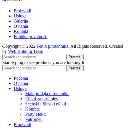
Proizvodi
Usluge
Galerija
O nama
Kontakt
Politika privatnosti
Copyright © 2022
Fenix pirotehnika
. All Rights Reserved. Created
by
Web Bulidng Team
Pretraži
Start typing to see products you are looking for.
Pretraži
Početna
O nama
Usluge
Maloprodaja pirotehnike
Efekti za prvi ples
Scenski i filmski efekti
Konfete
Party efekti
Vatrometi
Proizvodi