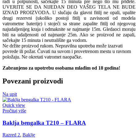
radi u potpunosti, sačekajte 15 minuta pre nego što mu priđete.
UVERITE SE DA NIJEDAN DEO VAŠEG TELA NE BUDE
IZNAD PROIZVODA. U slučaju da glavni fitilj ne opali, upalite
drugi rezervni (ukoliko postoji fitilj u zavisnosti od modela
vatrometne baterije) i stojeći sa strane zapalite fitilj od njegovog
najudaljenijeg kraja i odmaknite se najmanje 15m. Gledaoci moraju
biti na udaljenosti od najmanje 25m. Ako se proizvod ne zapali,
sačekajte 15 minuta i neutrališite ga vodom.
Ne držite proizvod rukom. Nepravilna upotreba može izazvati
povrede ili požar. Čuvati na suvom i provetrenom mestu u ravnom
položaju. Ne okretati vatromet naopačke.
Zabranjeno za upotrebu osobama mlađim od 18 godina!
Povezani proizvodi
Na upit
Quick view
Pročitaj više
Baklja bengalka T210 – FLARA
Razred 2
,
Baklje