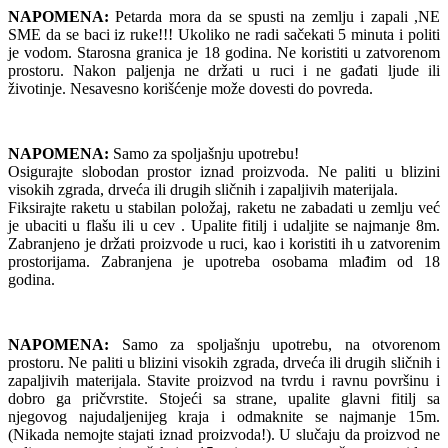
NAPOMENA:
Petarda mora da se spusti na zemlju i zapali ,NE
SME da se baci iz ruke!!! Ukoliko ne radi sačekati 5 minuta i politi
je vodom. Starosna granica je 18 godina. Ne koristiti u zatvorenom
prostoru. Nakon paljenja ne držati u ruci i ne gađati ljude ili
životinje. Nesavesno korišćenje može dovesti do povreda.
NAPOMENA:
Samo za spoljašnju upotrebu!
Osigurajte slobodan prostor iznad proizvoda. Ne paliti u blizini
visokih zgrada, drveća ili drugih sličnih i zapaljivih materijala.
Fiksirajte raketu u stabilan položaj, raketu ne zabadati u zemlju već
je ubaciti u flašu ili u cev . Upalite fitilj i udaljite se najmanje 8m.
Zabranjeno je držati proizvode u ruci, kao i koristiti ih u zatvorenim
prostorijama. Zabranjena je upotreba osobama mlađim od 18
godina.
NAPOMENA:
Samo za spoljašnju upotrebu, na otvorenom
prostoru. Ne paliti u blizini visokih zgrada, drveća ili drugih sličnih i
zapaljivih materijala. Stavite proizvod na tvrdu i ravnu površinu i
dobro ga pričvrstite. Stojeći sa strane, upalite glavni fitilj sa
njegovog najudaljenijeg kraja i odmaknite se najmanje 15m.
(Nikada nemojte stajati iznad proizvoda!). U slučaju da proizvod ne