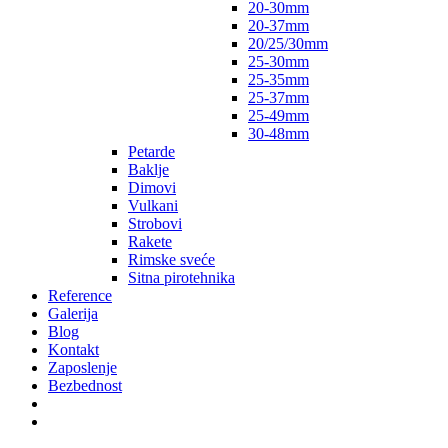
20-30mm
20-37mm
20/25/30mm
25-30mm
25-35mm
25-37mm
25-49mm
30-48mm
Petarde
Baklje
Dimovi
Vulkani
Strobovi
Rakete
Rimske sveće
Sitna pirotehnika
Reference
Galerija
Blog
Kontakt
Zaposlenje
Bezbednost