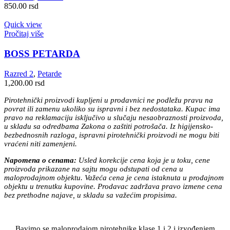
850.00
rsd
Quick view
Pročitaj više
BOSS PETARDA
Razred 2
,
Petarde
1,200.00
rsd
Pirotehnički proizvodi kupljeni u prodavnici ne podležu pravu na
povrat ili zamenu ukoliko su ispravni i bez nedostataka. Kupac ima
pravo na reklamaciju isključivo u slučaju nesaobraznosti proizvoda,
u skladu sa odredbama Zakona o zaštiti potrošača. Iz higijensko-
bezbednosnih razloga, ispravni pirotehnički proizvodi ne mogu biti
vraćeni niti zamenjeni.
Napomena o cenama:
Usled korekcije cena koja je u toku, cene
proizvoda prikazane na sajtu mogu odstupati od cena u
maloprodajnom objektu. Važeća cena je cena istaknuta u prodajnom
objektu u trenutku kupovine. Prodavac zadržava pravo izmene cena
bez prethodne najave, u skladu sa važećim propisima.
Bavimo se maloprodajom pirotehnike klase 1 i 2 i izvođenjem