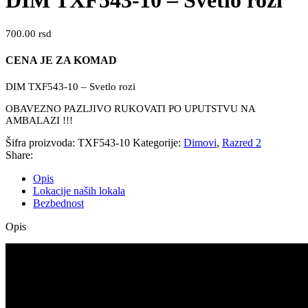
DIM TXF543-10 – Svetlo rozi
700.00
rsd
CENA JE ZA KOMAD
DIM TXF543-10 – Svetlo rozi
OBAVEZNO PAZLJIVO RUKOVATI PO UPUTSTVU NA
AMBALAZI !!!
Šifra proizvoda:
TXF543-10
Kategorije:
Dimovi
,
Razred 2
Share:
Opis
Lokacije naših lokala
Bezbednost
Opis