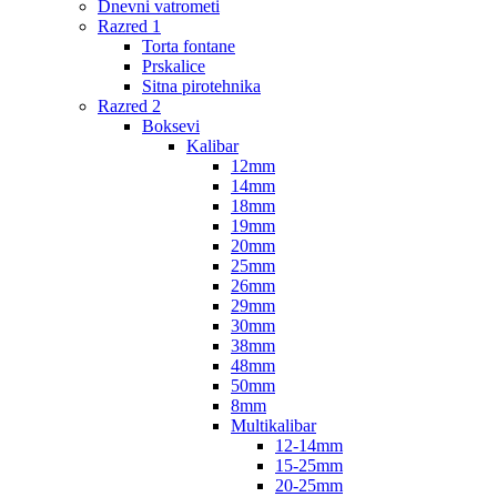
Dnevni vatrometi
Razred 1
Torta fontane
Prskalice
Sitna pirotehnika
Razred 2
Boksevi
Kalibar
12mm
14mm
18mm
19mm
20mm
25mm
26mm
29mm
30mm
38mm
48mm
50mm
8mm
Multikalibar
12-14mm
15-25mm
20-25mm