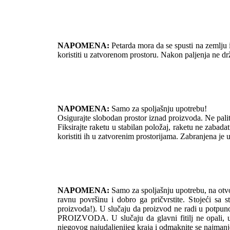
NAPOMENA:
Petarda mora da se spusti na zemlju i
koristiti u zatvorenom prostoru. Nakon paljenja ne drž
NAPOMENA:
Samo za spoljašnju upotrebu!
Osigurajte slobodan prostor iznad proizvoda. Ne paliti u
Fiksirajte raketu u stabilan položaj, raketu ne zabadati
koristiti ih u zatvorenim prostorijama. Zabranjena j
NAPOMENA:
Samo za spoljašnju upotrebu, na otvore
ravnu površinu i dobro ga pričvrstite. Stojeći sa 
proizvoda!). U slučaju da proizvod ne radi u 
PROIZVODA. U slučaju da glavni fitilj ne opali, upali
njegovog najudaljenijeg kraja i odmaknite se najmanj