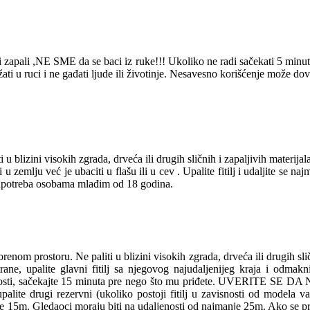
 zapali ,NE SME da se baci iz ruke!!! Ukoliko ne radi sačekati 5 minut
ati u ruci i ne gađati ljude ili životinje. Nesavesno korišćenje može do
 blizini visokih zgrada, drveća ili drugih sličnih i zapaljivih materijal
 u zemlju već je ubaciti u flašu ili u cev . Upalite fitilj i udaljite se 
e upotreba osobama mlađim od 18 godina.
nom prostoru. Ne paliti u blizini visokih zgrada, drveća ili drugih slič
strane, upalite glavni fitilj sa njegovog najudaljenijeg kraja i odma
potpunosti, sačekajte 15 minuta pre nego što mu priđete. UVER
te drugi rezervni (ukoliko postoji fitilj u zavisnosti od modela vatrom
e 15m. Gledaoci moraju biti na udaljenosti od najmanje 25m. Ako se proi