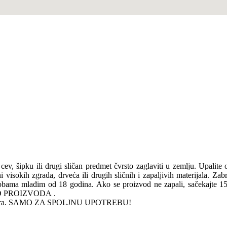
cev, šipku ili drugi sličan predmet čvrsto zaglaviti u zemlju. Upalite o
visokih zgrada, drveća ili drugih sličnih i zapaljivih materijala. Zabr
osobama mlađim od 18 godina. Ako se proizvod ne zapali, sačekajte
 PROIZVODA .
i požara. SAMO ZA SPOLJNU UPOTREBU!