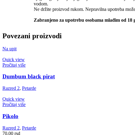
vodom.
Ne držite proizvod rukom. Nepravilna upotreba može 
Zabranjeno za upotrebu osobama mlađim od 18 
Povezani proizvodi
Na upit
Quick view
Pročitaj više
Dumbum black pirat
Razred 2
,
Petarde
Quick view
Pročitaj više
Pikolo
Razred 2
,
Petarde
70.00
rsd