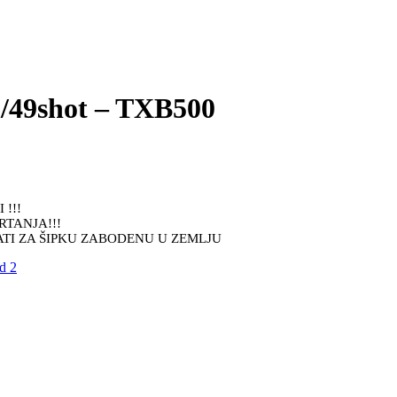
9shot – TXB500
!!!
RTANJA!!!
ZATI ZA ŠIPKU ZABODENU U ZEMLJU
d 2