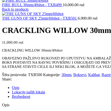
FIRE BULL 30mm/49shot - TXB499
10,000.00
rsd
Back to products
THE GUNS OF SKY 25mm/60shot - TXB501
6,900.00
rsd
CRACKLING WILLOW 30mm/4
11,000.00
rsd
CRACKLING WILLOW 30mm/49shot
OBAVEZNO PAŽLJIVO RUKOVATI PO UPUTSTVU NA AMBALAŽI 
BOKS POSTAVITI NA RAVNU POVRŠINU I OSIGURATI OD PREV
SA STRANE STAVITI CIGLE ILI NEKI BLOK, A MOŽETE GA VE
Šifra proizvoda:
TXB500
Kategorije:
30mm
,
Boksevi
,
Kalibar
,
Razre
Share:
Opis
Lokacije naših lokala
Bezbednost
Opis