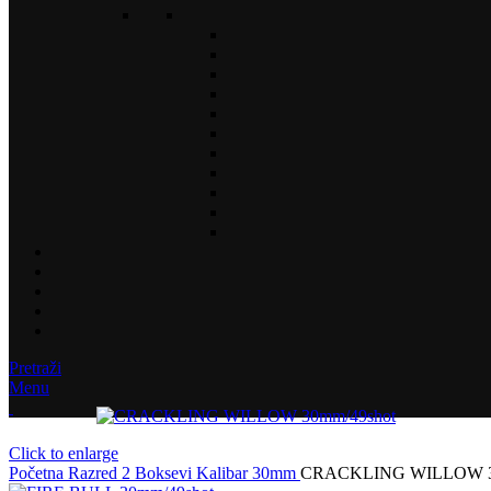
Pretraži
Menu
Click to enlarge
Početna
Razred 2
Boksevi
Kalibar
30mm
CRACKLING WILLOW 30