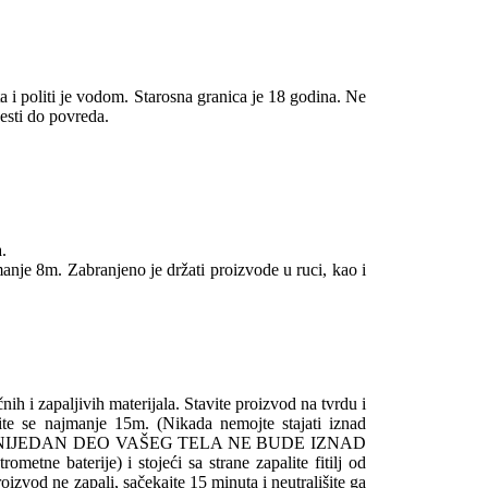
a i politi je vodom. Starosna granica je 18 godina. Ne
vesti do povreda.
a.
najmanje 8m. Zabranjeno je držati proizvode u ruci, kao i
nih i zapaljivih materijala. Stavite proizvod na tvrdu i
knite se najmanje 15m. (Nikada nemojte stajati iznad
ITE SE DA NIJEDAN DEO VAŠEG TELA NE BUDE IZNAD
etne baterije) i stojeći sa strane zapalite fitilj od
zvod ne zapali, sačekajte 15 minuta i neutrališite ga