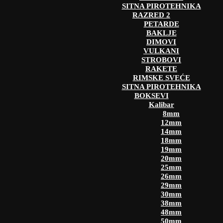
SITNA PIROTEHNIKA
RAZRED 2
PETARDE
BAKLJE
DIMOVI
VULKANI
STROBOVI
RAKETE
RIMSKE SVEĆE
SITNA PIROTEHNIKA
BOKSEVI
Kalibar
8mm
12mm
14mm
18mm
19mm
20mm
25mm
26mm
29mm
30mm
38mm
48mm
50mm