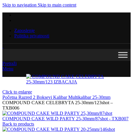
Skip to navigation
Skip to main content
Zaposlenje
Politika privatnosti
Pretraži
Menu
Click to enlarge
Početna
Razred 2
Boksevi
Kalibar
Multikalibar
25-30mm
COMPOUND CAKE CELEBRYTA 25-30mm/123shot –
TXB006
COMPOUND CAKE WILD PARTY 25-30mm/87shot - TXB007
Back to products