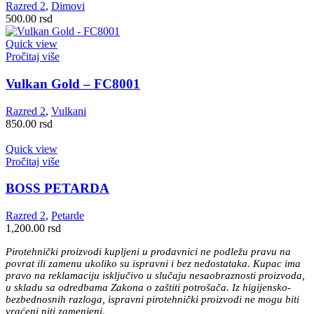
Razred 2
,
Dimovi
500.00
rsd
Quick view
Pročitaj više
Vulkan Gold – FC8001
Razred 2
,
Vulkani
850.00
rsd
Quick view
Pročitaj više
BOSS PETARDA
Razred 2
,
Petarde
1,200.00
rsd
Pirotehnički proizvodi kupljeni u prodavnici ne podležu pravu na
povrat ili zamenu ukoliko su ispravni i bez nedostataka. Kupac ima
pravo na reklamaciju isključivo u slučaju nesaobraznosti proizvoda,
u skladu sa odredbama Zakona o zaštiti potrošača. Iz higijensko-
bezbednosnih razloga, ispravni pirotehnički proizvodi ne mogu biti
vraćeni niti zamenjeni.