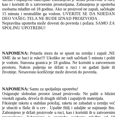
kao i koristiti ih u zatvorenim prostorijama. Zabranjena je upotreba
osobama mlađim od 18 godina. Ako se proizvod ne zapali, sačekajte
15 minuta i neutrališite ga vodom. UVERITE SE DA NIJEDAN
DEO VAŠEG TELA NE BUDE IZNAD PROIZVODA .
Nepravilna upotreba može dovesti do povreda i požara. SAMO ZA
SPOLJNU UPOTREBU!
NAPOMENA:
Petarda mora da se spusti na zemlju i zapali ,NE
SME da se baci iz ruke!!! Ukoliko ne radi sačekati 5 minuta i politi
je vodom. Starosna granica je 18 godina. Ne koristiti u zatvorenom
prostoru. Nakon paljenja ne držati u ruci i ne gađati ljude ili
životinje. Nesavesno korišćenje može dovesti do povreda.
NAPOMENA:
Samo za spoljašnju upotrebu!
Osigurajte slobodan prostor iznad proizvoda. Ne paliti u blizini
visokih zgrada, drveća ili drugih sličnih i zapaljivih materijala.
Fiksirajte raketu u stabilan položaj, raketu ne zabadati u zemlju već
je ubaciti u flašu ili u cev . Upalite fitilj i udaljite se najmanje 8m.
Zabranjeno je držati proizvode u ruci, kao i koristiti ih u zatvorenim