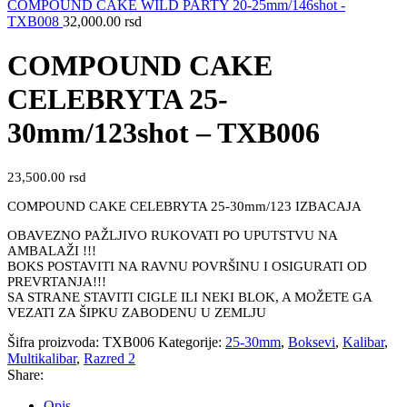
COMPOUND CAKE WILD PARTY 20-25mm/146shot -
TXB008
32,000.00
rsd
COMPOUND CAKE
CELEBRYTA 25-
30mm/123shot – TXB006
23,500.00
rsd
COMPOUND CAKE CELEBRYTA 25-30mm/123 IZBACAJA
OBAVEZNO PAŽLJIVO RUKOVATI PO UPUTSTVU NA
AMBALAŽI !!!
BOKS POSTAVITI NA RAVNU POVRŠINU I OSIGURATI OD
PREVRTANJA!!!
SA STRANE STAVITI CIGLE ILI NEKI BLOK, A MOŽETE GA
VEZATI ZA ŠIPKU ZABODENU U ZEMLJU
Šifra proizvoda:
TXB006
Kategorije:
25-30mm
,
Boksevi
,
Kalibar
,
Multikalibar
,
Razred 2
Share:
Opis