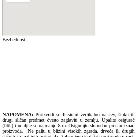
Bezbednost
NAPOMENA:
Proizvodi su fiksirani vertikalno na cev, šipku ili
drugi sličan predmet čvrsto zaglaviti u zemlju. Upalite osigurač
(fitilj) i udaljite se najmanje 8 m. Osigurajte slobodan prostor iznad
proizvoda. Ne paliti u blizini visokih zgrada, drveća ili drugih
sličnih i zapaljivih materijala. Zabranjeno je držati proizvode u ruci,