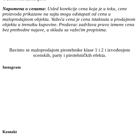
Napomena o cenama:
Usled korekcije cena koja je u toku, cene
proizvoda prikazane na sajtu mogu odstupati od cena u
maloprodajnom objektu. Važeća cena je cena istaknuta u prodajnom
objektu u trenutku kupovine. Prodavac zadržava pravo izmene cena
bez prethodne najave, u skladu sa važećim propisima.
Bavimo se maloprodajom pirotehnike klase 1 i 2 i izvođenjem
scenskih, party i pirotehničkih efekta.
Instagram
Kontakt