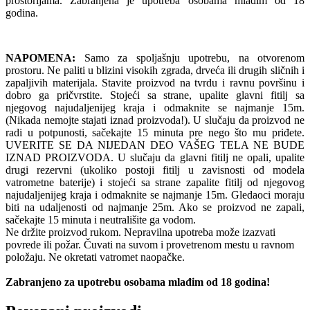
prostorijama. Zabranjena je upotreba osobama mlađim od 18
godina.
NAPOMENA:
Samo za spoljašnju upotrebu, na otvorenom
prostoru. Ne paliti u blizini visokih zgrada, drveća ili drugih sličnih i
zapaljivih materijala. Stavite proizvod na tvrdu i ravnu površinu i
dobro ga pričvrstite. Stojeći sa strane, upalite glavni fitilj sa
njegovog najudaljenijeg kraja i odmaknite se najmanje 15m.
(Nikada nemojte stajati iznad proizvoda!). U slučaju da proizvod ne
radi u potpunosti, sačekajte 15 minuta pre nego što mu priđete.
UVERITE SE DA NIJEDAN DEO VAŠEG TELA NE BUDE
IZNAD PROIZVODA. U slučaju da glavni fitilj ne opali, upalite
drugi rezervni (ukoliko postoji fitilj u zavisnosti od modela
vatrometne baterije) i stojeći sa strane zapalite fitilj od njegovog
najudaljenijeg kraja i odmaknite se najmanje 15m. Gledaoci moraju
biti na udaljenosti od najmanje 25m. Ako se proizvod ne zapali,
sačekajte 15 minuta i neutrališite ga vodom.
Ne držite proizvod rukom. Nepravilna upotreba može izazvati
povrede ili požar. Čuvati na suvom i provetrenom mestu u ravnom
položaju. Ne okretati vatromet naopačke.
Zabranjeno za upotrebu osobama mlađim od 18 godina!