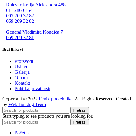
Bulevar Kralja Aleksandra 488a
011 2860 454
065 209 32 82
069 209 32 82
General Vladimira Kondića 7
069 209 32 81
Brzi linkovi
Proizvodi
Usluge
Galerija
O nama
Kontakt
Politika privatnosti
Copyright © 2022
Fenix pirotehnika
. All Rights Reserved. Created
by
Web Bulidng Team
Pretraži
Start typing to see products you are looking for.
Pretraži
Početna