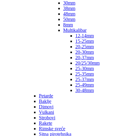
30mm
38mm
48mm
50mm
8mm
Multikalibar
12-14mm
15-25mm
20-25mm
20-30mm
20-37mm
20/25/30mm
25-30mm
25-35mm
25-37mm
25-49mm
30-48mm
Petarde
Baklje
Dimovi
Vulkani
Strobovi
Rakete
Rimske sveće
Sitna pirotehnika