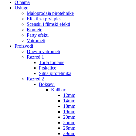
O nama
Usluge
Maloprodaja pirotehnike
Efekti za prvi ples
Scenski i filmski efekti
Konfete
Party efekti
Vatrometi
Proizvodi
Dnevni vatrometi
Razred 1
Torta fontane
Prskalice
Sitna pirotehnika
Razred 2
Boksevi
Kalibar
12mm
14mm
18mm
19mm
20mm
25mm
26mm
29mm