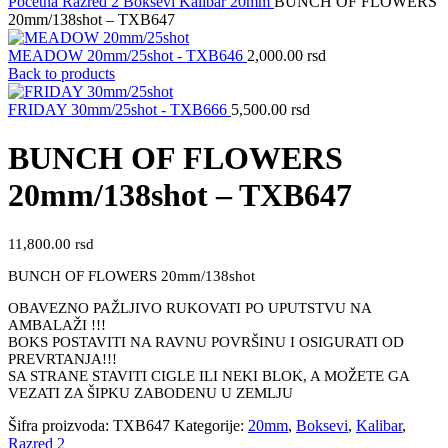
Početna
Razred 2
Boksevi
Kalibar
20mm
BUNCH OF FLOWERS
20mm/138shot – TXB647
MEADOW 20mm/25shot - TXB646
2,000.00
rsd
Back to products
FRIDAY 30mm/25shot - TXB666
5,500.00
rsd
BUNCH OF FLOWERS
20mm/138shot – TXB647
11,800.00
rsd
BUNCH OF FLOWERS 20mm/138shot
OBAVEZNO PAŽLJIVO RUKOVATI PO UPUTSTVU NA
AMBALAŽI !!!
BOKS POSTAVITI NA RAVNU POVRŠINU I OSIGURATI OD
PREVRTANJA!!!
SA STRANE STAVITI CIGLE ILI NEKI BLOK, A MOŽETE GA
VEZATI ZA ŠIPKU ZABODENU U ZEMLJU
Šifra proizvoda:
TXB647
Kategorije:
20mm
,
Boksevi
,
Kalibar
,
Razred 2