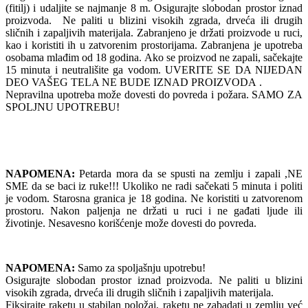
(fitilj) i udaljite se najmanje 8 m. Osigurajte slobodan prostor iznad
proizvoda. Ne paliti u blizini visokih zgrada, drveća ili drugih
sličnih i zapaljivih materijala. Zabranjeno je držati proizvode u ruci,
kao i koristiti ih u zatvorenim prostorijama. Zabranjena je upotreba
osobama mlađim od 18 godina. Ako se proizvod ne zapali, sačekajte
15 minuta i neutrališite ga vodom. UVERITE SE DA NIJEDAN
DEO VAŠEG TELA NE BUDE IZNAD PROIZVODA .
Nepravilna upotreba može dovesti do povreda i požara. SAMO ZA
SPOLJNU UPOTREBU!
NAPOMENA:
Petarda mora da se spusti na zemlju i zapali ,NE
SME da se baci iz ruke!!! Ukoliko ne radi sačekati 5 minuta i politi
je vodom. Starosna granica je 18 godina. Ne koristiti u zatvorenom
prostoru. Nakon paljenja ne držati u ruci i ne gađati ljude ili
životinje. Nesavesno korišćenje može dovesti do povreda.
NAPOMENA:
Samo za spoljašnju upotrebu!
Osigurajte slobodan prostor iznad proizvoda. Ne paliti u blizini
visokih zgrada, drveća ili drugih sličnih i zapaljivih materijala.
Fiksirajte raketu u stabilan položaj, raketu ne zabadati u zemlju već