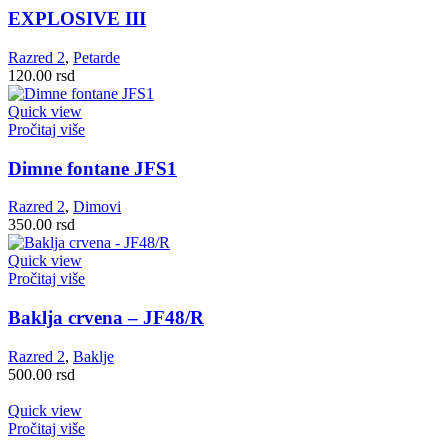
EXPLOSIVE III
Razred 2
,
Petarde
120.00
rsd
Quick view
Pročitaj više
Dimne fontane JFS1
Razred 2
,
Dimovi
350.00
rsd
Quick view
Pročitaj više
Baklja crvena – JF48/R
Razred 2
,
Baklje
500.00
rsd
Quick view
Pročitaj više