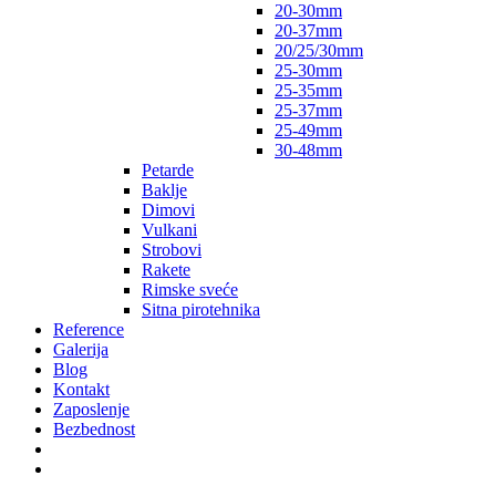
20-30mm
20-37mm
20/25/30mm
25-30mm
25-35mm
25-37mm
25-49mm
30-48mm
Petarde
Baklje
Dimovi
Vulkani
Strobovi
Rakete
Rimske sveće
Sitna pirotehnika
Reference
Galerija
Blog
Kontakt
Zaposlenje
Bezbednost