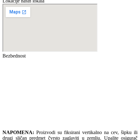
Lokacije naših lokala
Bezbednost
NAPOMENA:
Proizvodi su fiksirani vertikalno na cev, šipku ili
drugi sličan predmet čvrsto zaglaviti u zemlju. Upalite osigurač