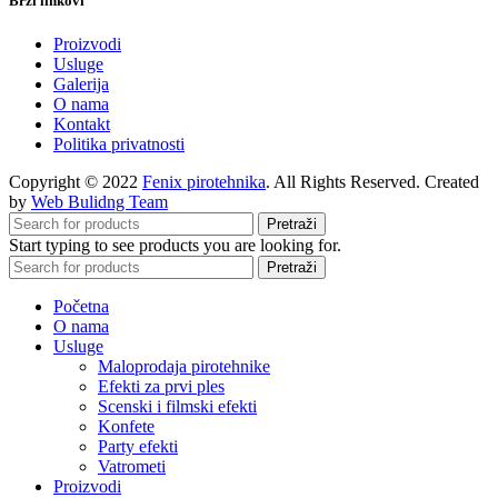
Brzi linkovi
Proizvodi
Usluge
Galerija
O nama
Kontakt
Politika privatnosti
Copyright © 2022
Fenix pirotehnika
. All Rights Reserved. Created
by
Web Bulidng Team
Pretraži
Start typing to see products you are looking for.
Pretraži
Početna
O nama
Usluge
Maloprodaja pirotehnike
Efekti za prvi ples
Scenski i filmski efekti
Konfete
Party efekti
Vatrometi
Proizvodi