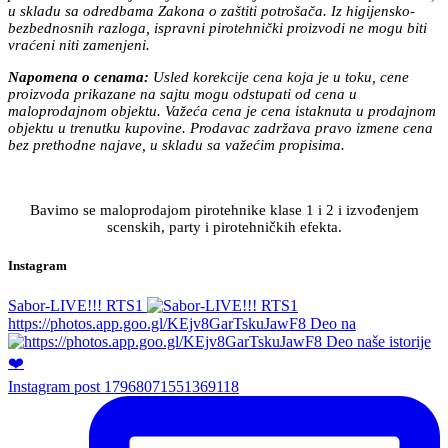
u skladu sa odredbama Zakona o zaštiti potrošača. Iz higijensko-
bezbednosnih razloga, ispravni pirotehnički proizvodi ne mogu biti
vraćeni niti zamenjeni.
Napomena o cenama:
Usled korekcije cena koja je u toku, cene
proizvoda prikazane na sajtu mogu odstupati od cena u
maloprodajnom objektu. Važeća cena je cena istaknuta u prodajnom
objektu u trenutku kupovine. Prodavac zadržava pravo izmene cena
bez prethodne najave, u skladu sa važećim propisima.
Bavimo se maloprodajom pirotehnike klase 1 i 2 i izvođenjem
scenskih, party i pirotehničkih efekta.
Instagram
Sabor-LIVE!!! RTS1
https://photos.app.goo.gl/KEjv8GarTskuJawF8 Deo na
Instagram post 17968071551369118