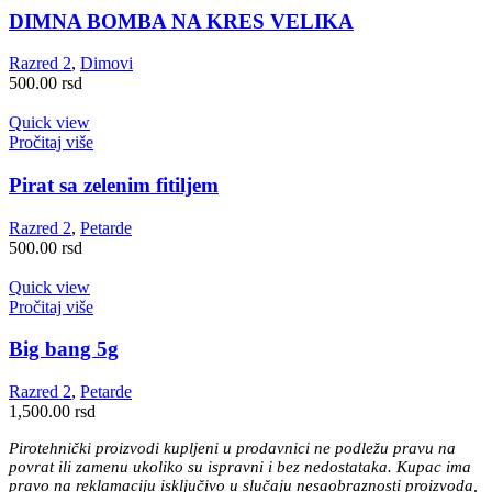
DIMNA BOMBA NA KRES VELIKA
Razred 2
,
Dimovi
500.00
rsd
Quick view
Pročitaj više
Pirat sa zelenim fitiljem
Razred 2
,
Petarde
500.00
rsd
Quick view
Pročitaj više
Big bang 5g
Razred 2
,
Petarde
1,500.00
rsd
Pirotehnički proizvodi kupljeni u prodavnici ne podležu pravu na
povrat ili zamenu ukoliko su ispravni i bez nedostataka. Kupac ima
pravo na reklamaciju isključivo u slučaju nesaobraznosti proizvoda,