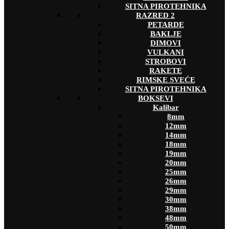
SITNA PIROTEHNIKA
RAZRED 2
PETARDE
BAKLJE
DIMOVI
VULKANI
STROBOVI
RAKETE
RIMSKE SVEĆE
SITNA PIROTEHNIKA
BOKSEVI
Kalibar
8mm
12mm
14mm
18mm
19mm
20mm
25mm
26mm
29mm
30mm
38mm
48mm
50mm