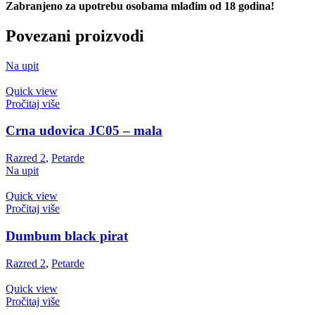
Zabranjeno za upotrebu osobama mlađim od 18 godina!
Povezani proizvodi
Na upit
Quick view
Pročitaj više
Crna udovica JC05 – mala
Razred 2
,
Petarde
Na upit
Quick view
Pročitaj više
Dumbum black pirat
Razred 2
,
Petarde
Quick view
Pročitaj više