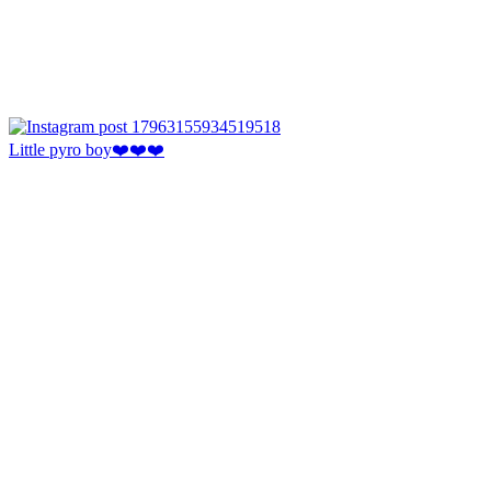
Little pyro boy❤️❤️❤️