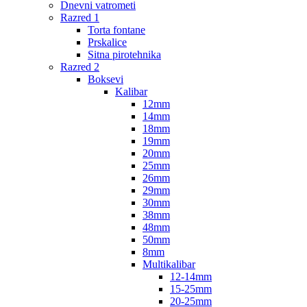
Dnevni vatrometi
Razred 1
Torta fontane
Prskalice
Sitna pirotehnika
Razred 2
Boksevi
Kalibar
12mm
14mm
18mm
19mm
20mm
25mm
26mm
29mm
30mm
38mm
48mm
50mm
8mm
Multikalibar
12-14mm
15-25mm
20-25mm