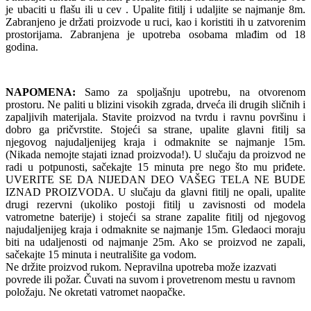
je ubaciti u flašu ili u cev . Upalite fitilj i udaljite se najmanje 8m.
Zabranjeno je držati proizvode u ruci, kao i koristiti ih u zatvorenim
prostorijama. Zabranjena je upotreba osobama mlađim od 18
godina.
NAPOMENA:
Samo za spoljašnju upotrebu, na otvorenom
prostoru. Ne paliti u blizini visokih zgrada, drveća ili drugih sličnih i
zapaljivih materijala. Stavite proizvod na tvrdu i ravnu površinu i
dobro ga pričvrstite. Stojeći sa strane, upalite glavni fitilj sa
njegovog najudaljenijeg kraja i odmaknite se najmanje 15m.
(Nikada nemojte stajati iznad proizvoda!). U slučaju da proizvod ne
radi u potpunosti, sačekajte 15 minuta pre nego što mu priđete.
UVERITE SE DA NIJEDAN DEO VAŠEG TELA NE BUDE
IZNAD PROIZVODA. U slučaju da glavni fitilj ne opali, upalite
drugi rezervni (ukoliko postoji fitilj u zavisnosti od modela
vatrometne baterije) i stojeći sa strane zapalite fitilj od njegovog
najudaljenijeg kraja i odmaknite se najmanje 15m. Gledaoci moraju
biti na udaljenosti od najmanje 25m. Ako se proizvod ne zapali,
sačekajte 15 minuta i neutrališite ga vodom.
Ne držite proizvod rukom. Nepravilna upotreba može izazvati
povrede ili požar. Čuvati na suvom i provetrenom mestu u ravnom
položaju. Ne okretati vatromet naopačke.