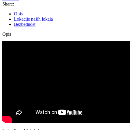
Share:
Opis
Lokacije naših lokala
Bezbednost
Opis