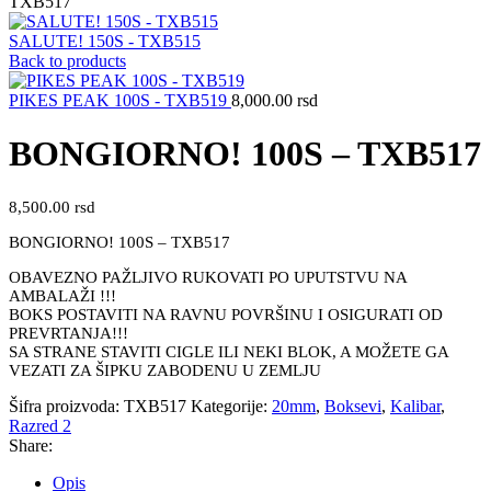
TXB517
SALUTE! 150S - TXB515
Back to products
PIKES PEAK 100S - TXB519
8,000.00
rsd
BONGIORNO! 100S – TXB517
8,500.00
rsd
BONGIORNO! 100S – TXB517
OBAVEZNO PAŽLJIVO RUKOVATI PO UPUTSTVU NA
AMBALAŽI !!!
BOKS POSTAVITI NA RAVNU POVRŠINU I OSIGURATI OD
PREVRTANJA!!!
SA STRANE STAVITI CIGLE ILI NEKI BLOK, A MOŽETE GA
VEZATI ZA ŠIPKU ZABODENU U ZEMLJU
Šifra proizvoda:
TXB517
Kategorije:
20mm
,
Boksevi
,
Kalibar
,
Razred 2
Share:
Opis