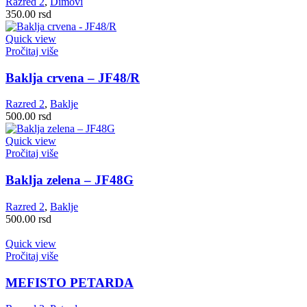
Razred 2
,
Dimovi
350.00
rsd
Quick view
Pročitaj više
Baklja crvena – JF48/R
Razred 2
,
Baklje
500.00
rsd
Quick view
Pročitaj više
Baklja zelena – JF48G
Razred 2
,
Baklje
500.00
rsd
Quick view
Pročitaj više
MEFISTO PETARDA