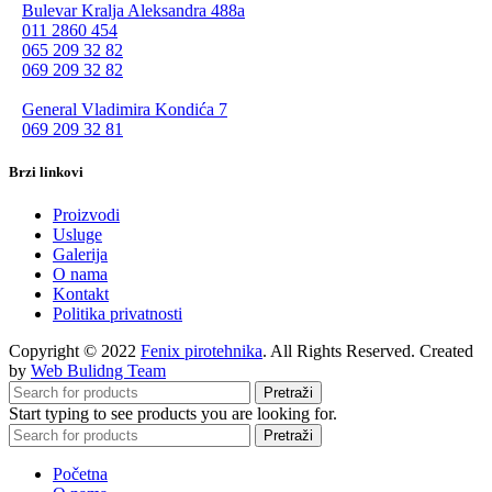
Bulevar Kralja Aleksandra 488a
011 2860 454
065 209 32 82
069 209 32 82
General Vladimira Kondića 7
069 209 32 81
Brzi linkovi
Proizvodi
Usluge
Galerija
O nama
Kontakt
Politika privatnosti
Copyright © 2022
Fenix pirotehnika
. All Rights Reserved. Created
by
Web Bulidng Team
Pretraži
Start typing to see products you are looking for.
Pretraži
Početna