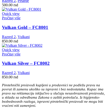
Razred 2
,
Petarde
500.00
rsd
Quick view
Pročitaj više
Vulkan Gold – FC8001
Razred 2
,
Vulkani
850.00
rsd
Quick view
Pročitaj više
Vulkan Silver – FC8002
Razred 2
,
Vulkani
850.00
rsd
Pirotehnički proizvodi kupljeni u prodavnici ne podležu pravu na
povrat ili zamenu ukoliko su ispravni i bez nedostataka. Kupac ima
pravo na reklamaciju isključivo u slučaju nesaobraznosti proizvoda,
u skladu sa odredbama Zakona o zaštiti potrošača. Iz higijensko-
bezbednosnih razloga, ispravni pirotehnički proizvodi ne mogu biti
vraćeni niti zamenjeni.