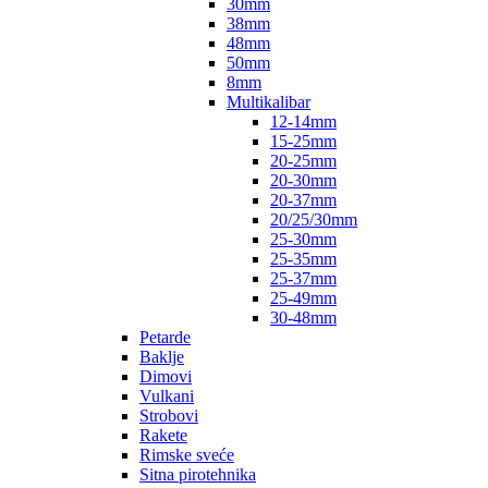
30mm
38mm
48mm
50mm
8mm
Multikalibar
12-14mm
15-25mm
20-25mm
20-30mm
20-37mm
20/25/30mm
25-30mm
25-35mm
25-37mm
25-49mm
30-48mm
Petarde
Baklje
Dimovi
Vulkani
Strobovi
Rakete
Rimske sveće
Sitna pirotehnika