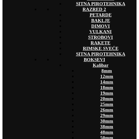
SITNA PIROTEHNIKA
RAZRED 2
PETARDE
BAKLJE
DIMOVI
VULKANI
STROBOVI
RAKETE
RIMSKE SVEĆE
SITNA PIROTEHNIKA
BOKSEVI
Kalibar
8mm
12mm
14mm
18mm
19mm
20mm
25mm
26mm
29mm
30mm
38mm
48mm
50mm