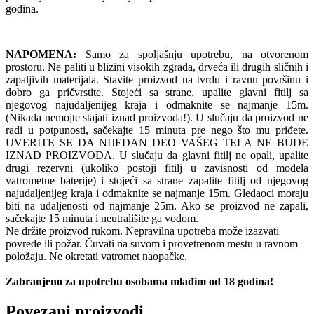
godina.
NAPOMENA:
Samo za spoljašnju upotrebu, na otvorenom
prostoru. Ne paliti u blizini visokih zgrada, drveća ili drugih sličnih i
zapaljivih materijala. Stavite proizvod na tvrdu i ravnu površinu i
dobro ga pričvrstite. Stojeći sa strane, upalite glavni fitilj sa
njegovog najudaljenijeg kraja i odmaknite se najmanje 15m.
(Nikada nemojte stajati iznad proizvoda!). U slučaju da proizvod ne
radi u potpunosti, sačekajte 15 minuta pre nego što mu priđete.
UVERITE SE DA NIJEDAN DEO VAŠEG TELA NE BUDE
IZNAD PROIZVODA. U slučaju da glavni fitilj ne opali, upalite
drugi rezervni (ukoliko postoji fitilj u zavisnosti od modela
vatrometne baterije) i stojeći sa strane zapalite fitilj od njegovog
najudaljenijeg kraja i odmaknite se najmanje 15m. Gledaoci moraju
biti na udaljenosti od najmanje 25m. Ako se proizvod ne zapali,
sačekajte 15 minuta i neutrališite ga vodom.
Ne držite proizvod rukom. Nepravilna upotreba može izazvati
povrede ili požar. Čuvati na suvom i provetrenom mestu u ravnom
položaju. Ne okretati vatromet naopačke.
Zabranjeno za upotrebu osobama mlađim od 18 godina!
Povezani proizvodi