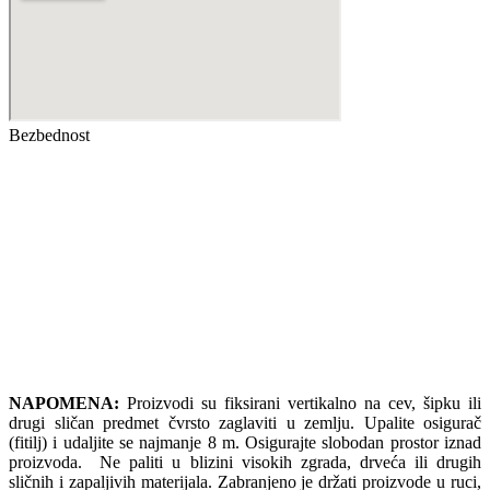
Bezbednost
NAPOMENA:
Proizvodi su fiksirani vertikalno na cev, šipku ili
drugi sličan predmet čvrsto zaglaviti u zemlju. Upalite osigurač
(fitilj) i udaljite se najmanje 8 m. Osigurajte slobodan prostor iznad
proizvoda. Ne paliti u blizini visokih zgrada, drveća ili drugih
sličnih i zapaljivih materijala. Zabranjeno je držati proizvode u ruci,