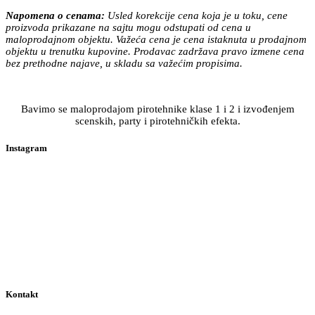
Napomena o cenama:
Usled korekcije cena koja je u toku, cene
proizvoda prikazane na sajtu mogu odstupati od cena u
maloprodajnom objektu. Važeća cena je cena istaknuta u prodajnom
objektu u trenutku kupovine. Prodavac zadržava pravo izmene cena
bez prethodne najave, u skladu sa važećim propisima.
Bavimo se maloprodajom pirotehnike klase 1 i 2 i izvođenjem
scenskih, party i pirotehničkih efekta.
Instagram
Kontakt