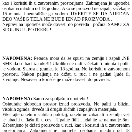
kao i koristiti ih u zatvorenim prostorijama. Zabranjena je upotreba
osobama mlađim od 18 godina. Ako se proizvod ne zapali, sačekajte
15 minuta i neutrališite ga vodom. UVERITE SE DA NIJEDAN
DEO VAŠEG TELA NE BUDE IZNAD PROIZVODA .
Nepravilna upotreba može dovesti do povreda i požara. SAMO ZA
SPOLJNU UPOTREBU!
NAPOMENA:
Petarda mora da se spusti na zemlju i zapali ,NE
SME da se baci iz ruke!!! Ukoliko ne radi sačekati 5 minuta i politi
je vodom. Starosna granica je 18 godina. Ne koristiti u zatvorenom
prostoru. Nakon paljenja ne držati u ruci i ne gađati ljude ili
životinje. Nesavesno korišćenje može dovesti do povreda.
NAPOMENA:
Samo za spoljašnju upotrebu!
Osigurajte slobodan prostor iznad proizvoda. Ne paliti u blizini
visokih zgrada, drveća ili drugih sličnih i zapaljivih materijala.
Fiksirajte raketu u stabilan položaj, raketu ne zabadati u zemlju već
je ubaciti u flašu ili u cev . Upalite fitilj i udaljite se najmanje 8m.
Zabranjeno je držati proizvode u ruci, kao i koristiti ih u zatvorenim
prostorijama. Zabranjena je upotreba osobama mlađim od 18