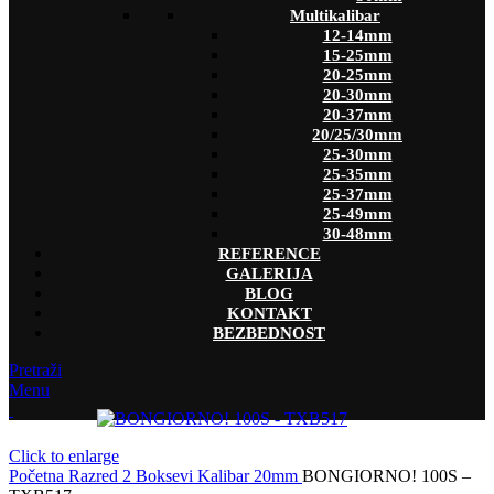
Multikalibar
12-14mm
15-25mm
20-25mm
20-30mm
20-37mm
20/25/30mm
25-30mm
25-35mm
25-37mm
25-49mm
30-48mm
REFERENCE
GALERIJA
BLOG
KONTAKT
BEZBEDNOST
Pretraži
Menu
Click to enlarge
Početna
Razred 2
Boksevi
Kalibar
20mm
BONGIORNO! 100S –