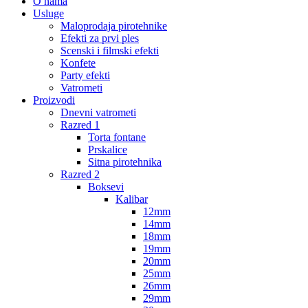
O nama
Usluge
Maloprodaja pirotehnike
Efekti za prvi ples
Scenski i filmski efekti
Konfete
Party efekti
Vatrometi
Proizvodi
Dnevni vatrometi
Razred 1
Torta fontane
Prskalice
Sitna pirotehnika
Razred 2
Boksevi
Kalibar
12mm
14mm
18mm
19mm
20mm
25mm
26mm
29mm