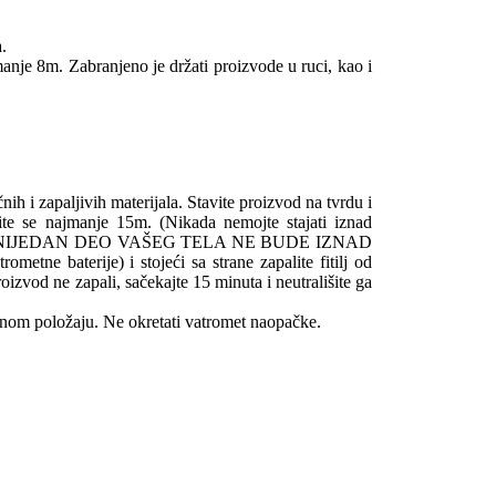
a.
najmanje 8m. Zabranjeno je držati proizvode u ruci, kao i
nih i zapaljivih materijala. Stavite proizvod na tvrdu i
knite se najmanje 15m. (Nikada nemojte stajati iznad
ITE SE DA NIJEDAN DEO VAŠEG TELA NE BUDE IZNAD
etne baterije) i stojeći sa strane zapalite fitilj od
zvod ne zapali, sačekajte 15 minuta i neutrališite ga
vnom položaju. Ne okretati vatromet naopačke.