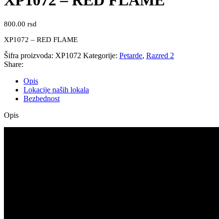
XP1072 – RED FLAME
800.00
rsd
XP1072 – RED FLAME
Šifra proizvoda:
XP1072
Kategorije:
Petarde
,
Razred 2
Share:
Opis
Lokacije naših lokala
Bezbednost
Opis