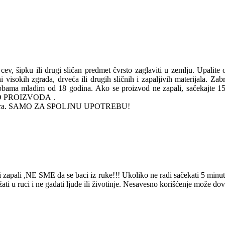
cev, šipku ili drugi sličan predmet čvrsto zaglaviti u zemlju. Upalite o
visokih zgrada, drveća ili drugih sličnih i zapaljivih materijala. Zabr
osobama mlađim od 18 godina. Ako se proizvod ne zapali, sačekajte
 PROIZVODA .
i požara. SAMO ZA SPOLJNU UPOTREBU!
 zapali ,NE SME da se baci iz ruke!!! Ukoliko ne radi sačekati 5 minut
ati u ruci i ne gađati ljude ili životinje. Nesavesno korišćenje može do