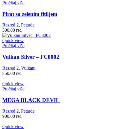
Pročitaj više
Pirat sa zelenim fitiljem
Razred 2
,
Petarde
500.00
rsd
Quick view
Pročitaj više
Vulkan Silver – FC8002
Razred 2
,
Vulkani
850.00
rsd
Quick view
Pročitaj više
MEGA BLACK DEVIL
Razred 2
,
Petarde
900.00
rsd
Quick view