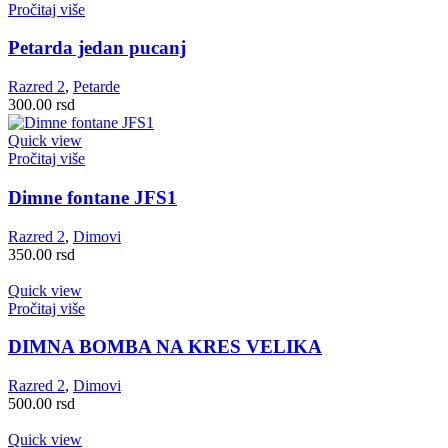
Pročitaj više
Petarda jedan pucanj
Razred 2
,
Petarde
300.00
rsd
Quick view
Pročitaj više
Dimne fontane JFS1
Razred 2
,
Dimovi
350.00
rsd
Quick view
Pročitaj više
DIMNA BOMBA NA KRES VELIKA
Razred 2
,
Dimovi
500.00
rsd
Quick view