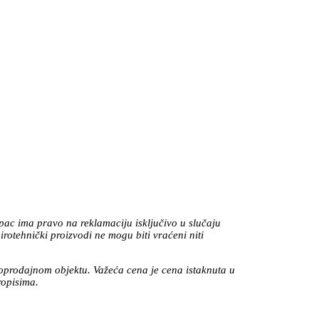
upac ima pravo na reklamaciju isključivo u slučaju
rotehnički proizvodi ne mogu biti vraćeni niti
oprodajnom objektu. Važeća cena je cena istaknuta u
ropisima.