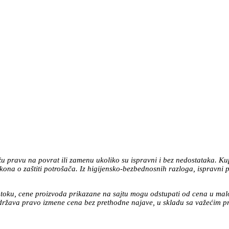
žu pravu na povrat ili zamenu ukoliko su ispravni i bez nedostataka. K
a o zaštiti potrošača. Iz higijensko-bezbednosnih razloga, ispravni pi
 toku, cene proizvoda prikazane na sajtu mogu odstupati od cena u mal
država pravo izmene cena bez prethodne najave, u skladu sa važećim p