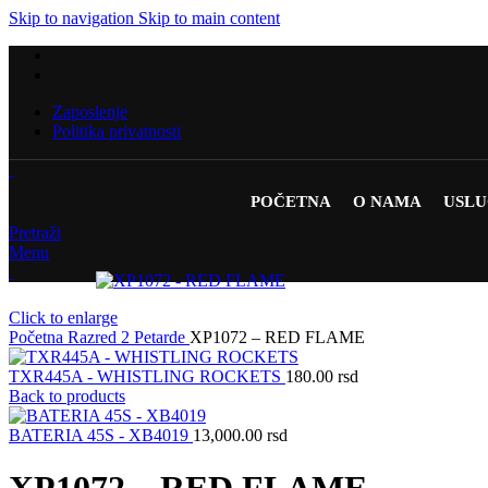
Skip to navigation
Skip to main content
Zaposlenje
Politika privatnosti
POČETNA
O NAMA
USL
Pretraži
Menu
Click to enlarge
Početna
Razred 2
Petarde
XP1072 – RED FLAME
TXR445A - WHISTLING ROCKETS
180.00
rsd
Back to products
BATERIA 45S - XB4019
13,000.00
rsd