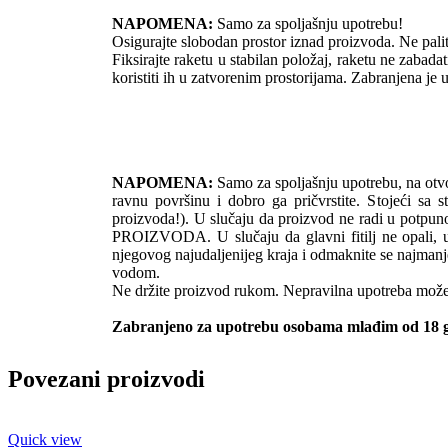
NAPOMENA:
Samo za spoljašnju upotrebu!
Osigurajte slobodan prostor iznad proizvoda. Ne paliti u
Fiksirajte raketu u stabilan položaj, raketu ne zabadati
koristiti ih u zatvorenim prostorijama. Zabranjena j
NAPOMENA:
Samo za spoljašnju upotrebu, na otvore
ravnu površinu i dobro ga pričvrstite. Stojeći sa 
proizvoda!). U slučaju da proizvod ne radi u 
PROIZVODA. U slučaju da glavni fitilj ne opali, upali
njegovog najudaljenijeg kraja i odmaknite se najmanj
vodom.
Ne držite proizvod rukom. Nepravilna upotreba može 
Zabranjeno za upotrebu osobama mlađim od 18 
Povezani proizvodi
Quick view