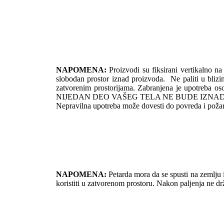
NAPOMENA:
Proizvodi su fiksirani vertikalno na 
slobodan prostor iznad proizvoda. Ne paliti u blizini 
zatvorenim prostorijama. Zabranjena je upotreba 
NIJEDAN DEO VAŠEG TELA NE BUDE IZNAD
Nepravilna upotreba može dovesti do povreda 
NAPOMENA:
Petarda mora da se spusti na zemlju i
koristiti u zatvorenom prostoru. Nakon paljenja ne drž