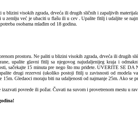
 blizini visokih zgrada, drveća ili drugih sličnih i zapaljivih materijal
 u zemlju već je ubaciti u flašu ili u cev . Upalite fitilj i udaljite se 
e upotreba osobama mlađim od 18 godina.
nom prostoru. Ne paliti u blizini visokih zgrada, drveća ili drugih slič
strane, upalite glavni fitilj sa njegovog najudaljenijeg kraja i odma
potpunosti, sačekajte 15 minuta pre nego što mu priđete. UVER
te drugi rezervni (ukoliko postoji fitilj u zavisnosti od modela vatrom
e 15m. Gledaoci moraju biti na udaljenosti od najmanje 25m. Ako se proi
izazvati povrede ili požar. Čuvati na suvom i provetrenom mestu u ra
godina!