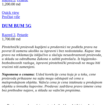
1,200.00
rsd
Quick view
Pročitaj više
DUM BUM 5G
Razred 2
,
Petarde
1,700.00
rsd
Pirotehnički proizvodi kupljeni u prodavnici ne podležu pravu na
povrat ili zamenu ukoliko su ispravni i bez nedostataka. Kupac ima
pravo na reklamaciju isključivo u slučaju nesaobraznosti proizvoda,
u skladu sa odredbama Zakona o zaštiti potrošača. Iz higijensko-
bezbednosnih razloga, ispravni pirotehnički proizvodi ne mogu biti
vraćeni niti zamenjeni.
Napomena o cenama:
Usled korekcije cena koja je u toku, cene
proizvoda prikazane na sajtu mogu odstupati od cena u
maloprodajnom objektu. Važeća cena je cena istaknuta u prodajnom
objektu u trenutku kupovine. Prodavac zadržava pravo izmene cena
bez prethodne najave, u skladu sa važećim propisima.