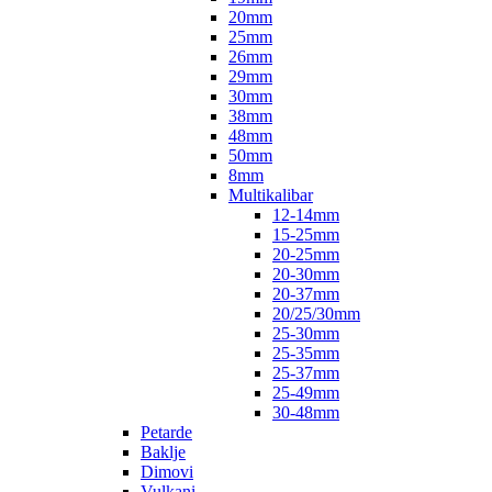
20mm
25mm
26mm
29mm
30mm
38mm
48mm
50mm
8mm
Multikalibar
12-14mm
15-25mm
20-25mm
20-30mm
20-37mm
20/25/30mm
25-30mm
25-35mm
25-37mm
25-49mm
30-48mm
Petarde
Baklje
Dimovi
Vulkani