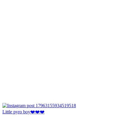
Little pyro boy❤️❤️❤️