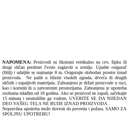
NAPOMENA:
Proizvodi su fiksirani vertikalno na cev, šipku ili
drugi sličan predmet čvrsto zaglaviti u zemlju. Upalite osigurač
(fitilj) i udaljite se najmanje 8 m. Osigurajte slobodan prostor iznad
proizvoda. Ne paliti u blizini visokih zgrada, drveća ili drugih
sličnih i zapaljivih materijala. Zabranjeno je držati proizvode u ruci,
kao i koristiti ih u zatvorenim prostorijama. Zabranjena je upotreba
osobama mlađim od 18 godina. Ako se proizvod ne zapali, sačekajte
15 minuta i neutrališite ga vodom. UVERITE SE DA NIJEDAN
DEO VAŠEG TELA NE BUDE IZNAD PROIZVODA .
Nepravilna upotreba može dovesti do povreda i požara. SAMO ZA
SPOLJNU UPOTREBU!