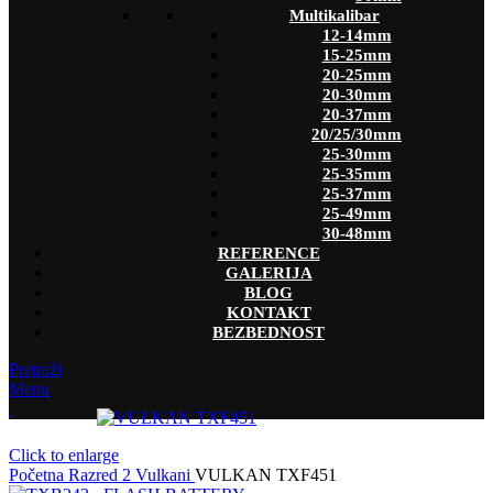
Multikalibar
12-14mm
15-25mm
20-25mm
20-30mm
20-37mm
20/25/30mm
25-30mm
25-35mm
25-37mm
25-49mm
30-48mm
REFERENCE
GALERIJA
BLOG
KONTAKT
BEZBEDNOST
Pretraži
Menu
Click to enlarge
Početna
Razred 2
Vulkani
VULKAN TXF451