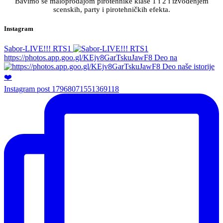
Bavimo se maloprodajom pirotehnike klase 1 i 2 i izvođenjem
scenskih, party i pirotehničkih efekta.
Instagram
Sabor-LIVE!!! RTS1
https://photos.app.goo.gl/KEjv8GarTskuJawF8 Deo na
Instagram post 17968071551369118