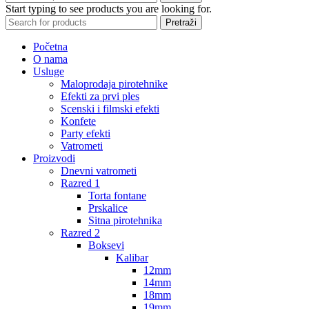
Start typing to see products you are looking for.
Pretraži
Početna
O nama
Usluge
Maloprodaja pirotehnike
Efekti za prvi ples
Scenski i filmski efekti
Konfete
Party efekti
Vatrometi
Proizvodi
Dnevni vatrometi
Razred 1
Torta fontane
Prskalice
Sitna pirotehnika
Razred 2
Boksevi
Kalibar
12mm
14mm
18mm
19mm