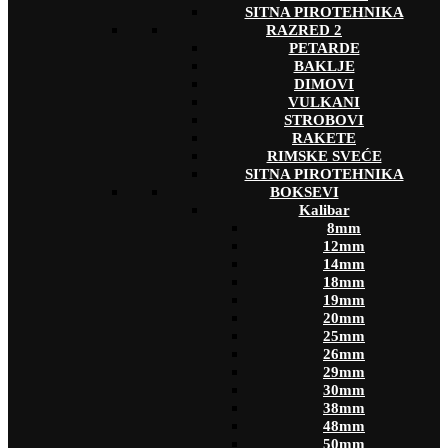
SITNA PIROTEHNIKA
RAZRED 2
PETARDE
BAKLJE
DIMOVI
VULKANI
STROBOVI
RAKETE
RIMSKE SVEĆE
SITNA PIROTEHNIKA
BOKSEVI
Kalibar
8mm
12mm
14mm
18mm
19mm
20mm
25mm
26mm
29mm
30mm
38mm
48mm
50mm