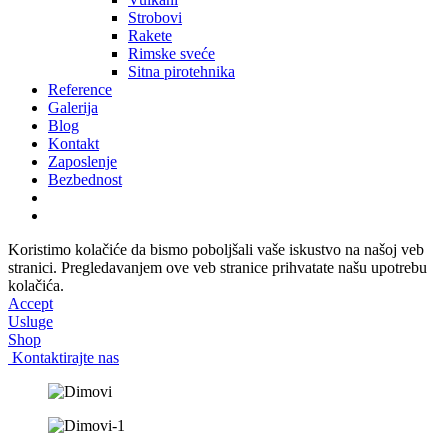
Strobovi
Rakete
Rimske sveće
Sitna pirotehnika
Reference
Galerija
Blog
Kontakt
Zaposlenje
Bezbednost
Koristimo kolačiće da bismo poboljšali vaše iskustvo na našoj veb
stranici. Pregledavanjem ove veb stranice prihvatate našu upotrebu
kolačića.
Accept
Usluge
Shop
Kontaktirajte nas