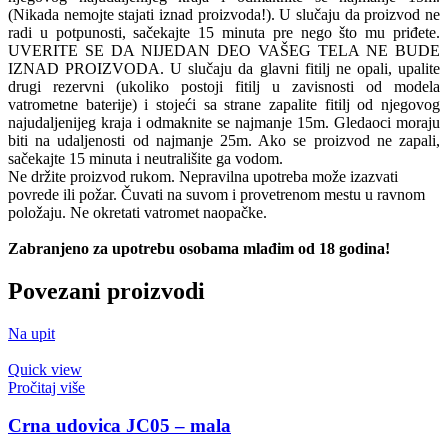
(Nikada nemojte stajati iznad proizvoda!). U slučaju da proizvod ne
radi u potpunosti, sačekajte 15 minuta pre nego što mu priđete.
UVERITE SE DA NIJEDAN DEO VAŠEG TELA NE BUDE
IZNAD PROIZVODA. U slučaju da glavni fitilj ne opali, upalite
drugi rezervni (ukoliko postoji fitilj u zavisnosti od modela
vatrometne baterije) i stojeći sa strane zapalite fitilj od njegovog
najudaljenijeg kraja i odmaknite se najmanje 15m. Gledaoci moraju
biti na udaljenosti od najmanje 25m. Ako se proizvod ne zapali,
sačekajte 15 minuta i neutrališite ga vodom.
Ne držite proizvod rukom. Nepravilna upotreba može izazvati
povrede ili požar. Čuvati na suvom i provetrenom mestu u ravnom
položaju. Ne okretati vatromet naopačke.
Zabranjeno za upotrebu osobama mlađim od 18 godina!
Povezani proizvodi
Na upit
Quick view
Pročitaj više
Crna udovica JC05 – mala