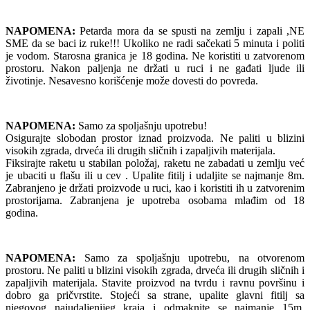
NAPOMENA:
Petarda mora da se spusti na zemlju i zapali ,NE
SME da se baci iz ruke!!! Ukoliko ne radi sačekati 5 minuta i politi
je vodom. Starosna granica je 18 godina. Ne koristiti u zatvorenom
prostoru. Nakon paljenja ne držati u ruci i ne gađati ljude ili
životinje. Nesavesno korišćenje može dovesti do povreda.
NAPOMENA:
Samo za spoljašnju upotrebu!
Osigurajte slobodan prostor iznad proizvoda. Ne paliti u blizini
visokih zgrada, drveća ili drugih sličnih i zapaljivih materijala.
Fiksirajte raketu u stabilan položaj, raketu ne zabadati u zemlju već
je ubaciti u flašu ili u cev . Upalite fitilj i udaljite se najmanje 8m.
Zabranjeno je držati proizvode u ruci, kao i koristiti ih u zatvorenim
prostorijama. Zabranjena je upotreba osobama mlađim od 18
godina.
NAPOMENA:
Samo za spoljašnju upotrebu, na otvorenom
prostoru. Ne paliti u blizini visokih zgrada, drveća ili drugih sličnih i
zapaljivih materijala. Stavite proizvod na tvrdu i ravnu površinu i
dobro ga pričvrstite. Stojeći sa strane, upalite glavni fitilj sa
njegovog najudaljenijeg kraja i odmaknite se najmanje 15m.