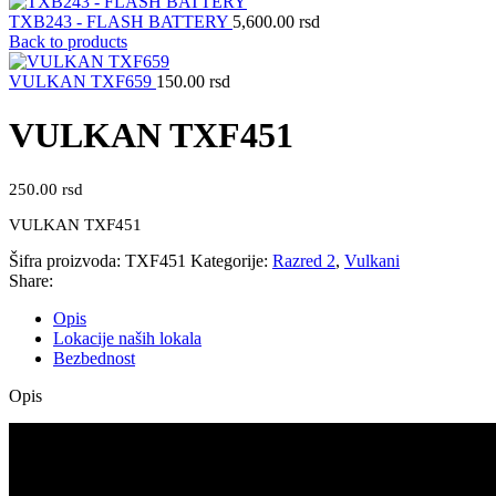
TXB243 - FLASH BATTERY
5,600.00
rsd
Back to products
VULKAN TXF659
150.00
rsd
VULKAN TXF451
250.00
rsd
VULKAN TXF451
Šifra proizvoda:
TXF451
Kategorije:
Razred 2
,
Vulkani
Share:
Opis
Lokacije naših lokala
Bezbednost
Opis