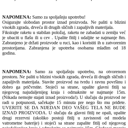
NAPOMENA:
Samo za spoljašnju upotrebu!
Osigurajte slobodan prostor iznad proizvoda. Ne paliti u blizini
visokih zgrada, drveća ili drugih sličnih i zapaljivih materijala.
Fiksirajte raketu u stabilan položaj, raketu ne zabadati u zemlju već
je ubaciti u flašu ili u cev . Upalite fitilj i udaljite se najmanje 8m.
Zabranjeno je držati proizvode u ruci, kao i koristiti ih u zatvorenim
prostorijama. Zabranjena je upotreba osobama mlađim od 18
godina.
NAPOMENA:
Samo za spoljašnju upotrebu, na otvorenom
prostoru. Ne paliti u blizini visokih zgrada, drveća ili drugih sličnih i
zapaljivih materijala. Stavite proizvod na tvrdu i ravnu površinu i
dobro ga pričvrstite. Stojeći sa strane, upalite glavni fitilj sa
njegovog najudaljenijeg kraja i odmaknite se najmanje 15m.
(Nikada nemojte stajati iznad proizvoda!). U slučaju da proizvod ne
radi u potpunosti, sačekajte 15 minuta pre nego što mu priđete.
UVERITE SE DA NIJEDAN DEO VAŠEG TELA NE BUDE
IZNAD PROIZVODA. U slučaju da glavni fitilj ne opali, upalite
drugi rezervni (ukoliko postoji fitilj u zavisnosti od modela
vatrometne baterije) i stojeći sa strane zapalite fitilj od njegovog