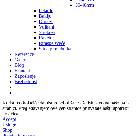
30-48mm
Petarde
Baklje
Dimovi
Vulkani
Strobovi
Rakete
Rimske sveće
Sitna pirotehnika
Reference
Galerija
Blog
Kontakt
Zaposlenje
Bezbednost
Koristimo kolačiće da bismo poboljšali vaše iskustvo na našoj veb
stranici. Pregledavanjem ove veb stranice prihvatate našu upotrebu
kolačića.
Accept
Usluge
Shop
Kontaktirajte nas