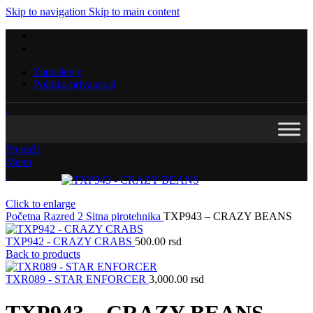
Skip to navigation
Skip to main content
Zaposlenje
Politika privatnosti
Pretraži
Menu
Click to enlarge
Početna
Razred 2
Sitna pirotehnika
TXP943 – CRAZY BEANS
TXP942 - CRAZY CRABS
500.00
rsd
Back to products
TXR089 - STAR ENFORCER
3,000.00
rsd