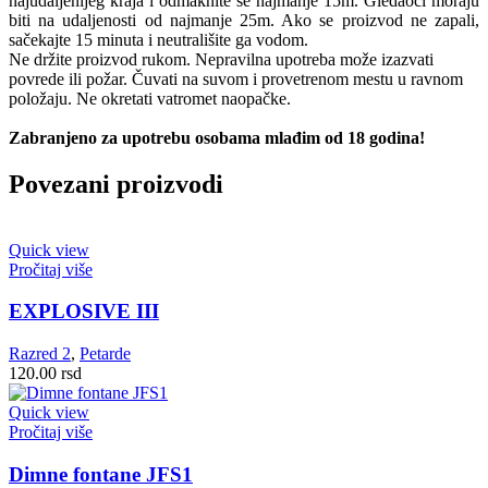
najudaljenijeg kraja i odmaknite se najmanje 15m. Gledaoci moraju
biti na udaljenosti od najmanje 25m. Ako se proizvod ne zapali,
sačekajte 15 minuta i neutrališite ga vodom.
Ne držite proizvod rukom. Nepravilna upotreba može izazvati
povrede ili požar. Čuvati na suvom i provetrenom mestu u ravnom
položaju. Ne okretati vatromet naopačke.
Zabranjeno za upotrebu osobama mlađim od 18 godina!
Povezani proizvodi
Quick view
Pročitaj više
EXPLOSIVE III
Razred 2
,
Petarde
120.00
rsd
Quick view
Pročitaj više
Dimne fontane JFS1