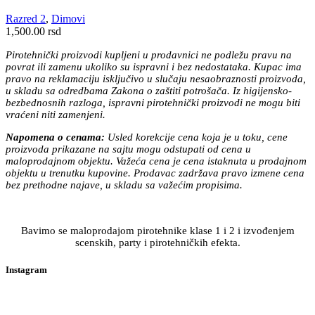
više
varijanti.
Razred 2
,
Dimovi
Opcije
1,500.00
rsd
mogu
biti
Pirotehnički proizvodi kupljeni u prodavnici ne podležu pravu na
izabrane
povrat ili zamenu ukoliko su ispravni i bez nedostataka. Kupac ima
na
pravo na reklamaciju isključivo u slučaju nesaobraznosti proizvoda,
stranici
u skladu sa odredbama Zakona o zaštiti potrošača. Iz higijensko-
proizvoda.
bezbednosnih razloga, ispravni pirotehnički proizvodi ne mogu biti
vraćeni niti zamenjeni.
Napomena o cenama:
Usled korekcije cena koja je u toku, cene
proizvoda prikazane na sajtu mogu odstupati od cena u
maloprodajnom objektu. Važeća cena je cena istaknuta u prodajnom
objektu u trenutku kupovine. Prodavac zadržava pravo izmene cena
bez prethodne najave, u skladu sa važećim propisima.
Bavimo se maloprodajom pirotehnike klase 1 i 2 i izvođenjem
scenskih, party i pirotehničkih efekta.
Instagram