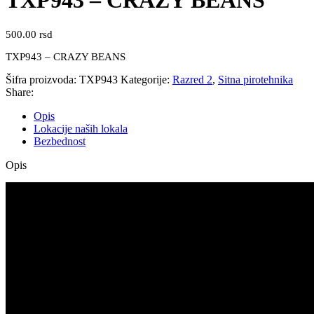
TXP943 – CRAZY BEANS
500.00
rsd
TXP943 – CRAZY BEANS
Šifra proizvoda:
TXP943
Kategorije:
Razred 2
,
Sitna pirotehnika
Share:
Opis
Lokacije naših lokala
Bezbednost
Opis