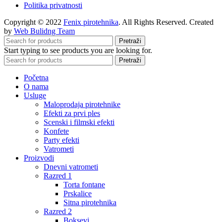
Politika privatnosti
Copyright © 2022
Fenix pirotehnika
. All Rights Reserved. Created
by
Web Bulidng Team
Pretraži
Start typing to see products you are looking for.
Pretraži
Početna
O nama
Usluge
Maloprodaja pirotehnike
Efekti za prvi ples
Scenski i filmski efekti
Konfete
Party efekti
Vatrometi
Proizvodi
Dnevni vatrometi
Razred 1
Torta fontane
Prskalice
Sitna pirotehnika
Razred 2
Boksevi