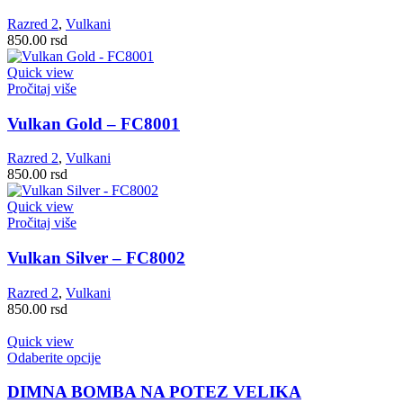
Razred 2
,
Vulkani
850.00
rsd
Quick view
Pročitaj više
Vulkan Gold – FC8001
Razred 2
,
Vulkani
850.00
rsd
Quick view
Pročitaj više
Vulkan Silver – FC8002
Razred 2
,
Vulkani
850.00
rsd
Quick view
Ovaj
Odaberite opcije
proizvod
ima
DIMNA BOMBA NA POTEZ VELIKA