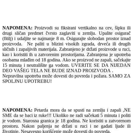
NAPOMENA:
Proizvodi su fiksirani vertikalno na cev, šipku ili
drugi sličan predmet čvrsto zaglaviti u zemlju. Upalite osigurač
(fitilj) i udaljite se najmanje 8 m. Osigurajte slobodan prostor iznad
proizvoda. Ne paliti u blizini visokih zgrada, drveća ili drugih
sličnih i zapaljivih materijala. Zabranjeno je držati proizvode u ruci,
kao i koristiti ih u zatvorenim prostorijama. Zabranjena je upotreba
osobama mlađim od 18 godina. Ako se proizvod ne zapali, sačekajte
15 minuta i neutrališite ga vodom. UVERITE SE DA NIJEDAN
DEO VAŠEG TELA NE BUDE IZNAD PROIZVODA .
Nepravilna upotreba može dovesti do povreda i požara. SAMO ZA
SPOLJNU UPOTREBU!
NAPOMENA:
Petarda mora da se spusti na zemlju i zapali ,NE
SME da se baci iz ruke!!! Ukoliko ne radi sačekati 5 minuta i politi
je vodom. Starosna granica je 18 godina. Ne koristiti u zatvorenom
prostoru. Nakon paljenja ne držati u ruci i ne gađati ljude ili
životinje. Nesavesno korišćenje može dovesti do povreda.