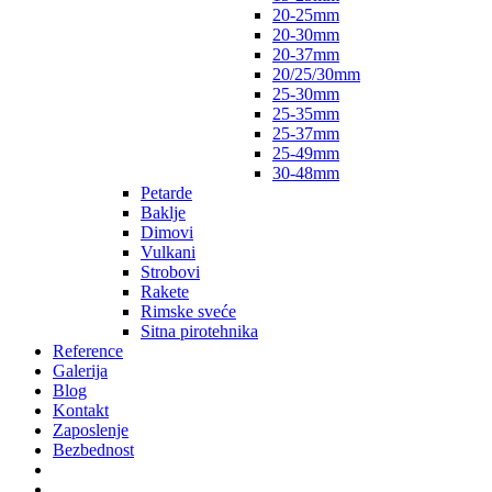
20-25mm
20-30mm
20-37mm
20/25/30mm
25-30mm
25-35mm
25-37mm
25-49mm
30-48mm
Petarde
Baklje
Dimovi
Vulkani
Strobovi
Rakete
Rimske sveće
Sitna pirotehnika
Reference
Galerija
Blog
Kontakt
Zaposlenje
Bezbednost