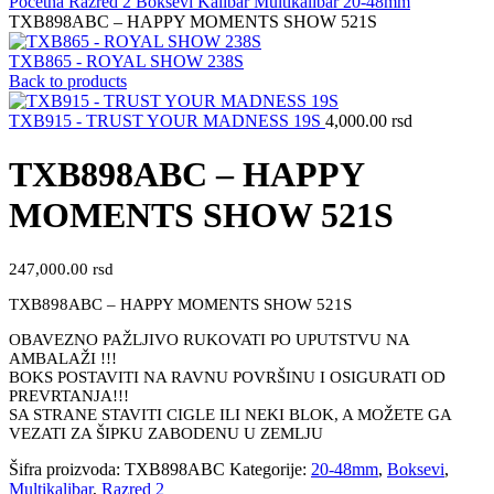
Početna
Razred 2
Boksevi
Kalibar
Multikalibar
20-48mm
TXB898ABC – HAPPY MOMENTS SHOW 521S
TXB865 - ROYAL SHOW 238S
Back to products
TXB915 - TRUST YOUR MADNESS 19S
4,000.00
rsd
TXB898ABC – HAPPY
MOMENTS SHOW 521S
247,000.00
rsd
TXB898ABC – HAPPY MOMENTS SHOW 521S
OBAVEZNO PAŽLJIVO RUKOVATI PO UPUTSTVU NA
AMBALAŽI !!!
BOKS POSTAVITI NA RAVNU POVRŠINU I OSIGURATI OD
PREVRTANJA!!!
SA STRANE STAVITI CIGLE ILI NEKI BLOK, A MOŽETE GA
VEZATI ZA ŠIPKU ZABODENU U ZEMLJU
Šifra proizvoda:
TXB898ABC
Kategorije:
20-48mm
,
Boksevi
,
Multikalibar
,
Razred 2