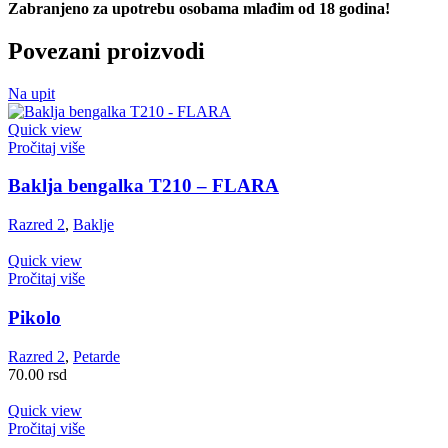
Zabranjeno za upotrebu osobama mlađim od 18 godina!
Povezani proizvodi
Na upit
Quick view
Pročitaj više
Baklja bengalka T210 – FLARA
Razred 2
,
Baklje
Quick view
Pročitaj više
Pikolo
Razred 2
,
Petarde
70.00
rsd
Quick view
Pročitaj više