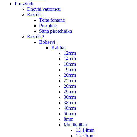
Proizvodi
Dnevni vatrometi
Razred 1
Torta fontane
Prskalice
Sitna pirotehnika
Razred 2
Boksevi
Kalibar
12mm
14mm
18mm
19mm
20mm
25mm
26mm
29mm
30mm
38mm
48mm
50mm
8mm
Multikalibar
12-14mm
15-25mm