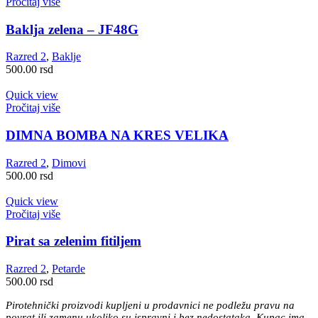
Pročitaj više
Baklja zelena – JF48G
Razred 2
,
Baklje
500.00
rsd
Quick view
Pročitaj više
DIMNA BOMBA NA KRES VELIKA
Razred 2
,
Dimovi
500.00
rsd
Quick view
Pročitaj više
Pirat sa zelenim fitiljem
Razred 2
,
Petarde
500.00
rsd
Pirotehnički proizvodi kupljeni u prodavnici ne podležu pravu na
povrat ili zamenu ukoliko su ispravni i bez nedostataka. Kupac ima