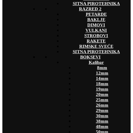
SITNA PIROTEHNIKA
RAZRED 2
PETARDE
BAKLJE
DIMOVI
VULKANI
STROBOVI
RAKETE
RIMSKE SVEĆE
SITNA PIROTEHNIKA
BOKSEVI
Kalibar
8mm
12mm
14mm
18mm
19mm
20mm
25mm
26mm
29mm
30mm
38mm
48mm
50mm