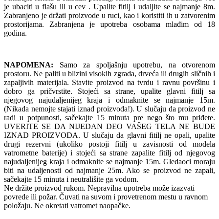
je ubaciti u flašu ili u cev . Upalite fitilj i udaljite se najmanje 8m.
Zabranjeno je držati proizvode u ruci, kao i koristiti ih u zatvorenim
prostorijama. Zabranjena je upotreba osobama mlađim od 18
godina.
NAPOMENA:
Samo za spoljašnju upotrebu, na otvorenom
prostoru. Ne paliti u blizini visokih zgrada, drveća ili drugih sličnih i
zapaljivih materijala. Stavite proizvod na tvrdu i ravnu površinu i
dobro ga pričvrstite. Stojeći sa strane, upalite glavni fitilj sa
njegovog najudaljenijeg kraja i odmaknite se najmanje 15m.
(Nikada nemojte stajati iznad proizvoda!). U slučaju da proizvod ne
radi u potpunosti, sačekajte 15 minuta pre nego što mu priđete.
UVERITE SE DA NIJEDAN DEO VAŠEG TELA NE BUDE
IZNAD PROIZVODA. U slučaju da glavni fitilj ne opali, upalite
drugi rezervni (ukoliko postoji fitilj u zavisnosti od modela
vatrometne baterije) i stojeći sa strane zapalite fitilj od njegovog
najudaljenijeg kraja i odmaknite se najmanje 15m. Gledaoci moraju
biti na udaljenosti od najmanje 25m. Ako se proizvod ne zapali,
sačekajte 15 minuta i neutrališite ga vodom.
Ne držite proizvod rukom. Nepravilna upotreba može izazvati
povrede ili požar. Čuvati na suvom i provetrenom mestu u ravnom
položaju. Ne okretati vatromet naopačke.