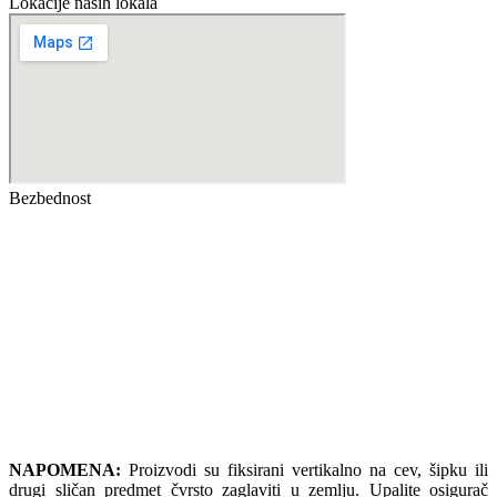
Lokacije naših lokala
Bezbednost
NAPOMENA:
Proizvodi su fiksirani vertikalno na cev, šipku ili
drugi sličan predmet čvrsto zaglaviti u zemlju. Upalite osigurač