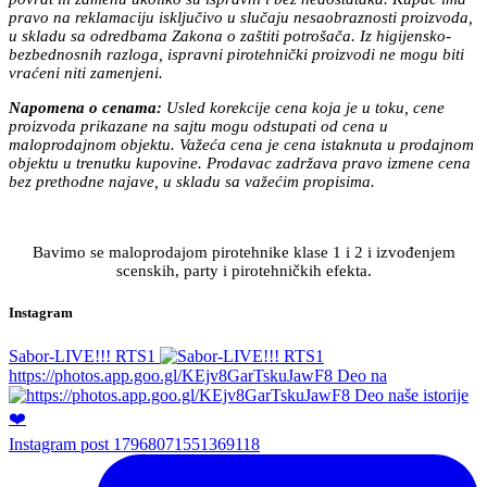
pravo na reklamaciju isključivo u slučaju nesaobraznosti proizvoda,
u skladu sa odredbama Zakona o zaštiti potrošača. Iz higijensko-
bezbednosnih razloga, ispravni pirotehnički proizvodi ne mogu biti
vraćeni niti zamenjeni.
Napomena o cenama:
Usled korekcije cena koja je u toku, cene
proizvoda prikazane na sajtu mogu odstupati od cena u
maloprodajnom objektu. Važeća cena je cena istaknuta u prodajnom
objektu u trenutku kupovine. Prodavac zadržava pravo izmene cena
bez prethodne najave, u skladu sa važećim propisima.
Bavimo se maloprodajom pirotehnike klase 1 i 2 i izvođenjem
scenskih, party i pirotehničkih efekta.
Instagram
Sabor-LIVE!!! RTS1
https://photos.app.goo.gl/KEjv8GarTskuJawF8 Deo na
Instagram post 17968071551369118