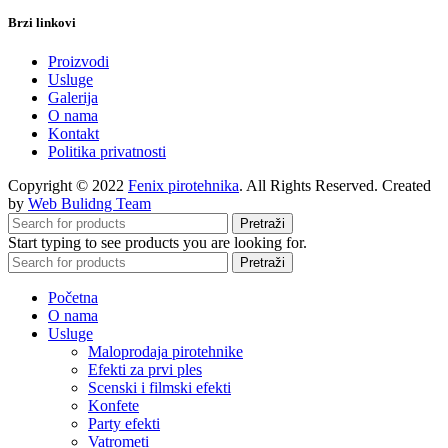
Brzi linkovi
Proizvodi
Usluge
Galerija
O nama
Kontakt
Politika privatnosti
Copyright © 2022
Fenix pirotehnika
. All Rights Reserved. Created
by
Web Bulidng Team
Pretraži
Start typing to see products you are looking for.
Pretraži
Početna
O nama
Usluge
Maloprodaja pirotehnike
Efekti za prvi ples
Scenski i filmski efekti
Konfete
Party efekti
Vatrometi