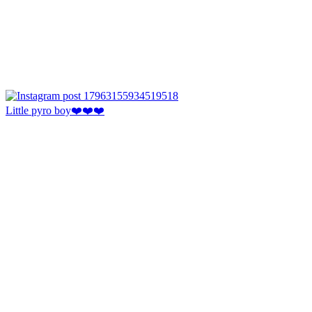
Little pyro boy❤️❤️❤️