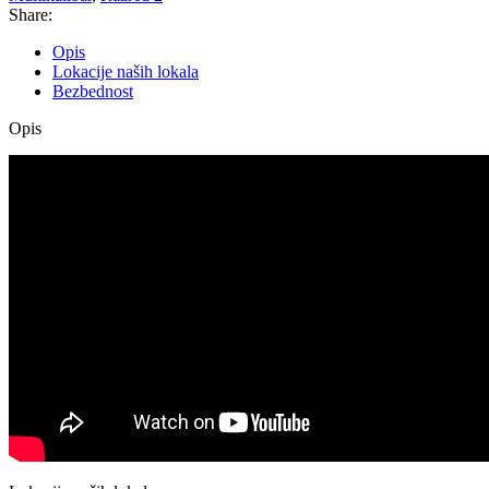
Share:
Opis
Lokacije naših lokala
Bezbednost
Opis