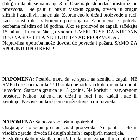
(fitilj) i udaljite se najmanje 8 m. Osigurajte slobodan prostor iznad
proizvoda. Ne paliti u blizini visokih zgrada, drveća ili drugih
sličnih i zapaljivih materijala. Zabranjeno je držati proizvode u ruci,
kao i koristiti ih u zatvorenim prostorijama. Zabranjena je upotreba
osobama mlađim od 18 godina. Ako se proizvod ne zapali, sačekajte
15 minuta i neutrališite ga vodom. UVERITE SE DA NIJEDAN
DEO VAŠEG TELA NE BUDE IZNAD PROIZVODA .
Nepravilna upotreba može dovesti do povreda i požara. SAMO ZA
SPOLJNU UPOTREBU!
NAPOMENA:
Petarda mora da se spusti na zemlju i zapali ,NE
SME da se baci iz ruke!!! Ukoliko ne radi sačekati 5 minuta i politi
je vodom. Starosna granica je 18 godina. Ne koristiti u zatvorenom
prostoru. Nakon paljenja ne držati u ruci i ne gađati ljude ili
životinje. Nesavesno korišćenje može dovesti do povreda.
NAPOMENA:
Samo za spoljašnju upotrebu!
Osigurajte slobodan prostor iznad proizvoda. Ne paliti u blizini
visokih zgrada, drveća ili drugih sličnih i zapaljivih materijala.
Fiksirajte raketu u stabilan položaj, raketu ne zabadati u zemlju već