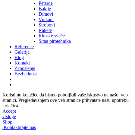
Petarde
Baklje
Dimovi
Vulkani
Strobovi
Rakete
Rimske sveće
Sitna pirotehnika
Reference
Galerija
Blog
Kontakt
Zaposlenje
Bezbednost
Koristimo kolačiće da bismo poboljšali vaše iskustvo na našoj veb
stranici. Pregledavanjem ove veb stranice prihvatate našu upotrebu
kolačića.
Accept
Usluge
Shop
Kontaktirajte nas