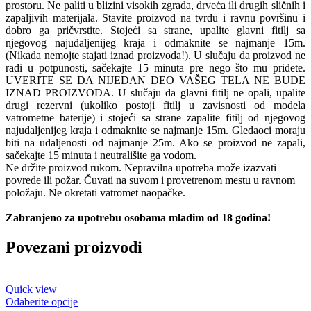
prostoru. Ne paliti u blizini visokih zgrada, drveća ili drugih sličnih i
zapaljivih materijala. Stavite proizvod na tvrdu i ravnu površinu i
dobro ga pričvrstite. Stojeći sa strane, upalite glavni fitilj sa
njegovog najudaljenijeg kraja i odmaknite se najmanje 15m.
(Nikada nemojte stajati iznad proizvoda!). U slučaju da proizvod ne
radi u potpunosti, sačekajte 15 minuta pre nego što mu priđete.
UVERITE SE DA NIJEDAN DEO VAŠEG TELA NE BUDE
IZNAD PROIZVODA. U slučaju da glavni fitilj ne opali, upalite
drugi rezervni (ukoliko postoji fitilj u zavisnosti od modela
vatrometne baterije) i stojeći sa strane zapalite fitilj od njegovog
najudaljenijeg kraja i odmaknite se najmanje 15m. Gledaoci moraju
biti na udaljenosti od najmanje 25m. Ako se proizvod ne zapali,
sačekajte 15 minuta i neutrališite ga vodom.
Ne držite proizvod rukom. Nepravilna upotreba može izazvati
povrede ili požar. Čuvati na suvom i provetrenom mestu u ravnom
položaju. Ne okretati vatromet naopačke.
Zabranjeno za upotrebu osobama mlađim od 18 godina!
Povezani proizvodi
Quick view
Ovaj
Odaberite opcije