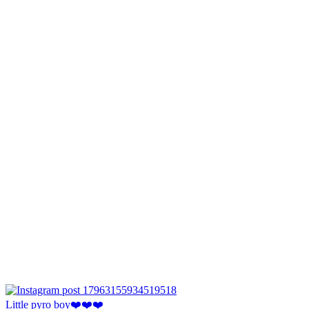
Little pyro boy❤️❤️❤️