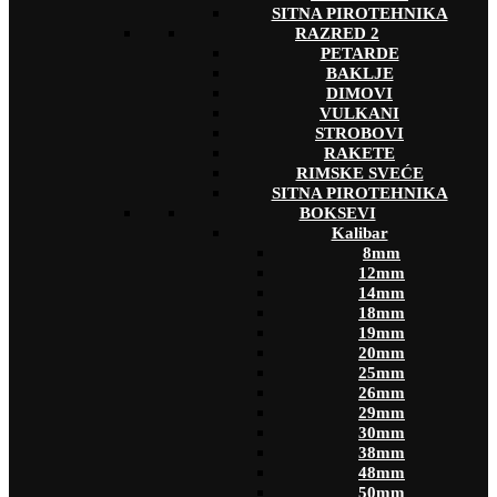
SITNA PIROTEHNIKA
RAZRED 2
PETARDE
BAKLJE
DIMOVI
VULKANI
STROBOVI
RAKETE
RIMSKE SVEĆE
SITNA PIROTEHNIKA
BOKSEVI
Kalibar
8mm
12mm
14mm
18mm
19mm
20mm
25mm
26mm
29mm
30mm
38mm
48mm
50mm