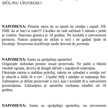
SPOLJNU UPOTREBU!
NAPOMENA:
Petarda mora da se spusti na zemlju i zapali ,NE
SME da se baci iz ruke!!! Ukoliko ne radi sačekati 5 minuta i politi
je vodom. Starosna granica je 18 godina. Ne koristiti u zatvorenom
prostoru. Nakon paljenja ne držati u ruci i ne gađati ljude ili
životinje. Nesavesno korišćenje može dovesti do povreda.
NAPOMENA:
Samo za spoljašnju upotrebu!
Osigurajte slobodan prostor iznad proizvoda. Ne paliti u blizini
visokih zgrada, drveća ili drugih sličnih i zapaljivih materijala.
Fiksirajte raketu u stabilan položaj, raketu ne zabadati u zemlju već
je ubaciti u flašu ili u cev . Upalite fitilj i udaljite se najmanje 8m.
Zabranjeno je držati proizvode u ruci, kao i koristiti ih u zatvorenim
prostorijama. Zabranjena je upotreba osobama mlađim od 18
godina.
NAPOMENA:
Samo za spoljašnju upotrebu, na otvorenom