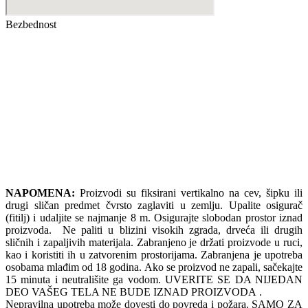
Bezbednost
NAPOMENA:
Proizvodi su fiksirani vertikalno na cev, šipku ili
drugi sličan predmet čvrsto zaglaviti u zemlju. Upalite osigurač
(fitilj) i udaljite se najmanje 8 m. Osigurajte slobodan prostor iznad
proizvoda. Ne paliti u blizini visokih zgrada, drveća ili drugih
sličnih i zapaljivih materijala. Zabranjeno je držati proizvode u ruci,
kao i koristiti ih u zatvorenim prostorijama. Zabranjena je upotreba
osobama mlađim od 18 godina. Ako se proizvod ne zapali, sačekajte
15 minuta i neutrališite ga vodom. UVERITE SE DA NIJEDAN
DEO VAŠEG TELA NE BUDE IZNAD PROIZVODA .
Nepravilna upotreba može dovesti do povreda i požara. SAMO ZA