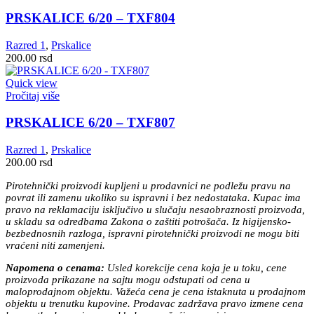
PRSKALICE 6/20 – TXF804
Razred 1
,
Prskalice
200.00
rsd
Quick view
Pročitaj više
PRSKALICE 6/20 – TXF807
Razred 1
,
Prskalice
200.00
rsd
Pirotehnički proizvodi kupljeni u prodavnici ne podležu pravu na
povrat ili zamenu ukoliko su ispravni i bez nedostataka. Kupac ima
pravo na reklamaciju isključivo u slučaju nesaobraznosti proizvoda,
u skladu sa odredbama Zakona o zaštiti potrošača. Iz higijensko-
bezbednosnih razloga, ispravni pirotehnički proizvodi ne mogu biti
vraćeni niti zamenjeni.
Napomena o cenama:
Usled korekcije cena koja je u toku, cene
proizvoda prikazane na sajtu mogu odstupati od cena u
maloprodajnom objektu. Važeća cena je cena istaknuta u prodajnom
objektu u trenutku kupovine. Prodavac zadržava pravo izmene cena