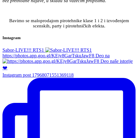
bez prethodne najave, u skladu sa važećim propisima.
Bavimo se maloprodajom pirotehnike klase 1 i 2 i izvođenjem
scenskih, party i pirotehničkih efekta.
Instagram
Sabor-LIVE!!! RTS1
https://photos.app.goo.gl/KEjv8GarTskuJawF8 Deo na
Instagram post 17968071551369118