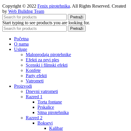
Copyright © 2022
Fenix pirotehnika
. All Rights Reserved. Created
by
Web Bulidng Team
Pretraži
Start typing to see products you are looking for.
Pretraži
Početna
O nama
Usluge
Maloprodaja pirotehnike
Efekti za prvi ples
Scenski i filmski efekti
Konfete
Party efekti
Vatrometi
Proizvodi
Dnevni vatrometi
Razred 1
Torta fontane
Prskalice
Sitna pirotehnika
Razred 2
Boksevi
Kalibar