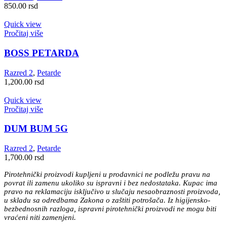
850.00
rsd
Quick view
Pročitaj više
BOSS PETARDA
Razred 2
,
Petarde
1,200.00
rsd
Quick view
Pročitaj više
DUM BUM 5G
Razred 2
,
Petarde
1,700.00
rsd
Pirotehnički proizvodi kupljeni u prodavnici ne podležu pravu na
povrat ili zamenu ukoliko su ispravni i bez nedostataka. Kupac ima
pravo na reklamaciju isključivo u slučaju nesaobraznosti proizvoda,
u skladu sa odredbama Zakona o zaštiti potrošača. Iz higijensko-
bezbednosnih razloga, ispravni pirotehnički proizvodi ne mogu biti
vraćeni niti zamenjeni.