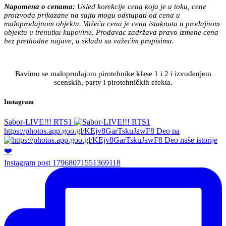
Napomena o cenama:
Usled korekcije cena koja je u toku, cene
proizvoda prikazane na sajtu mogu odstupati od cena u
maloprodajnom objektu. Važeća cena je cena istaknuta u prodajnom
objektu u trenutku kupovine. Prodavac zadržava pravo izmene cena
bez prethodne najave, u skladu sa važećim propisima.
Bavimo se maloprodajom pirotehnike klase 1 i 2 i izvođenjem
scenskih, party i pirotehničkih efekta.
Instagram
Sabor-LIVE!!! RTS1
https://photos.app.goo.gl/KEjv8GarTskuJawF8 Deo na
Instagram post 17968071551369118