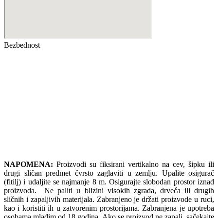
Bezbednost
NAPOMENA:
Proizvodi su fiksirani vertikalno na cev, šipku ili
drugi sličan predmet čvrsto zaglaviti u zemlju. Upalite osigurač
(fitilj) i udaljite se najmanje 8 m. Osigurajte slobodan prostor iznad
proizvoda. Ne paliti u blizini visokih zgrada, drveća ili drugih
sličnih i zapaljivih materijala. Zabranjeno je držati proizvode u ruci,
kao i koristiti ih u zatvorenim prostorijama. Zabranjena je upotreba
osobama mlađim od 18 godina. Ako se proizvod ne zapali, sačekajte