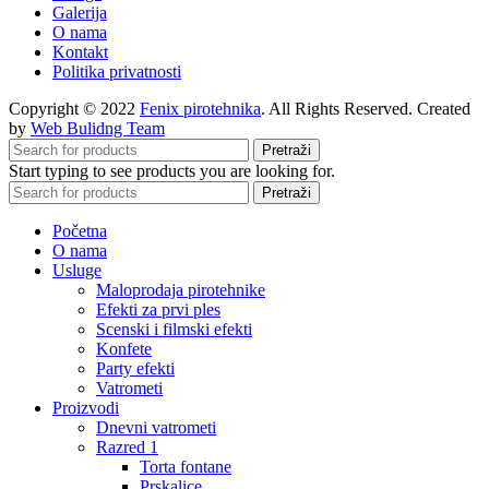
Galerija
O nama
Kontakt
Politika privatnosti
Copyright © 2022
Fenix pirotehnika
. All Rights Reserved. Created
by
Web Bulidng Team
Pretraži
Start typing to see products you are looking for.
Pretraži
Početna
O nama
Usluge
Maloprodaja pirotehnike
Efekti za prvi ples
Scenski i filmski efekti
Konfete
Party efekti
Vatrometi
Proizvodi
Dnevni vatrometi
Razred 1
Torta fontane
Prskalice