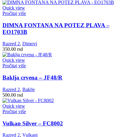
Quick view
Pročitaj više
DIMNA FONTANA NA POTEZ PLAVA –
EO1703B
Razred 2
,
Dimovi
350.00
rsd
Quick view
Pročitaj više
Baklja crvena – JF48/R
Razred 2
,
Baklje
500.00
rsd
Quick view
Pročitaj više
Vulkan Silver – FC8002
Razred 2
,
Vulkani