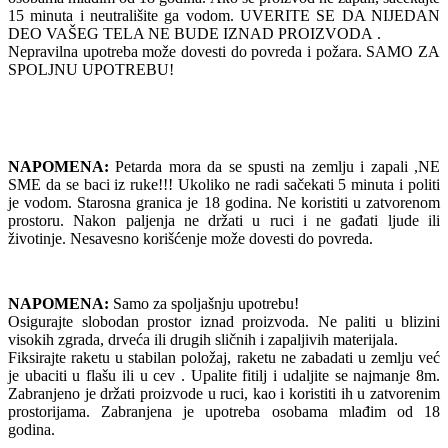
15 minuta i neutrališite ga vodom. UVERITE SE DA NIJEDAN
DEO VAŠEG TELA NE BUDE IZNAD PROIZVODA .
Nepravilna upotreba može dovesti do povreda i požara. SAMO ZA
SPOLJNU UPOTREBU!
NAPOMENA:
Petarda mora da se spusti na zemlju i zapali ,NE
SME da se baci iz ruke!!! Ukoliko ne radi sačekati 5 minuta i politi
je vodom. Starosna granica je 18 godina. Ne koristiti u zatvorenom
prostoru. Nakon paljenja ne držati u ruci i ne gađati ljude ili
životinje. Nesavesno korišćenje može dovesti do povreda.
NAPOMENA:
Samo za spoljašnju upotrebu!
Osigurajte slobodan prostor iznad proizvoda. Ne paliti u blizini
visokih zgrada, drveća ili drugih sličnih i zapaljivih materijala.
Fiksirajte raketu u stabilan položaj, raketu ne zabadati u zemlju već
je ubaciti u flašu ili u cev . Upalite fitilj i udaljite se najmanje 8m.
Zabranjeno je držati proizvode u ruci, kao i koristiti ih u zatvorenim
prostorijama. Zabranjena je upotreba osobama mlađim od 18
godina.