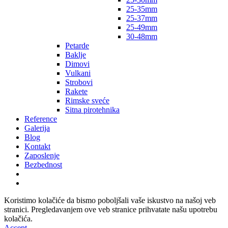
25-35mm
25-37mm
25-49mm
30-48mm
Petarde
Baklje
Dimovi
Vulkani
Strobovi
Rakete
Rimske sveće
Sitna pirotehnika
Reference
Galerija
Blog
Kontakt
Zaposlenje
Bezbednost
Koristimo kolačiće da bismo poboljšali vaše iskustvo na našoj veb
stranici. Pregledavanjem ove veb stranice prihvatate našu upotrebu
kolačića.
Accept