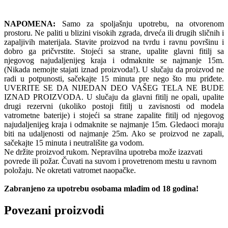
NAPOMENA:
Samo za spoljašnju upotrebu, na otvorenom
prostoru. Ne paliti u blizini visokih zgrada, drveća ili drugih sličnih i
zapaljivih materijala. Stavite proizvod na tvrdu i ravnu površinu i
dobro ga pričvrstite. Stojeći sa strane, upalite glavni fitilj sa
njegovog najudaljenijeg kraja i odmaknite se najmanje 15m.
(Nikada nemojte stajati iznad proizvoda!). U slučaju da proizvod ne
radi u potpunosti, sačekajte 15 minuta pre nego što mu priđete.
UVERITE SE DA NIJEDAN DEO VAŠEG TELA NE BUDE
IZNAD PROIZVODA. U slučaju da glavni fitilj ne opali, upalite
drugi rezervni (ukoliko postoji fitilj u zavisnosti od modela
vatrometne baterije) i stojeći sa strane zapalite fitilj od njegovog
najudaljenijeg kraja i odmaknite se najmanje 15m. Gledaoci moraju
biti na udaljenosti od najmanje 25m. Ako se proizvod ne zapali,
sačekajte 15 minuta i neutrališite ga vodom.
Ne držite proizvod rukom. Nepravilna upotreba može izazvati
povrede ili požar. Čuvati na suvom i provetrenom mestu u ravnom
položaju. Ne okretati vatromet naopačke.
Zabranjeno za upotrebu osobama mlađim od 18 godina!
Povezani proizvodi