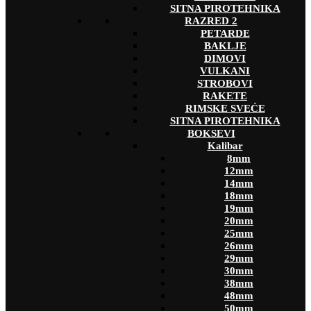
SITNA PIROTEHNIKA
RAZRED 2
PETARDE
BAKLJE
DIMOVI
VULKANI
STROBOVI
RAKETE
RIMSKE SVEĆE
SITNA PIROTEHNIKA
BOKSEVI
Kalibar
8mm
12mm
14mm
18mm
19mm
20mm
25mm
26mm
29mm
30mm
38mm
48mm
50mm