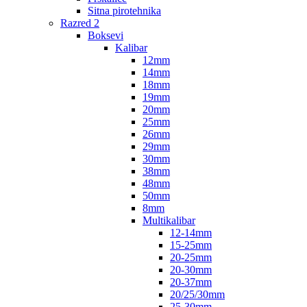
Sitna pirotehnika
Razred 2
Boksevi
Kalibar
12mm
14mm
18mm
19mm
20mm
25mm
26mm
29mm
30mm
38mm
48mm
50mm
8mm
Multikalibar
12-14mm
15-25mm
20-25mm
20-30mm
20-37mm
20/25/30mm
25-30mm