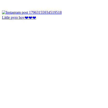
Little pyro boy❤️❤️❤️