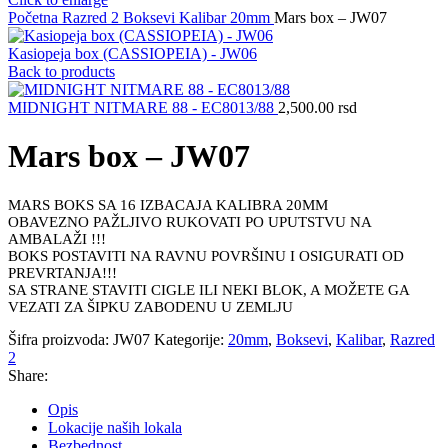
Početna
Razred 2
Boksevi
Kalibar
20mm
Mars box – JW07
Kasiopeja box (CASSIOPEIA) - JW06
Back to products
MIDNIGHT NITMARE 88 - EC8013/88
2,500.00
rsd
Mars box – JW07
MARS BOKS SA 16 IZBACAJA KALIBRA 20MM
OBAVEZNO PAŽLJIVO RUKOVATI PO UPUTSTVU NA
AMBALAŽI !!!
BOKS POSTAVITI NA RAVNU POVRŠINU I OSIGURATI OD
PREVRTANJA!!!
SA STRANE STAVITI CIGLE ILI NEKI BLOK, A MOŽETE GA
VEZATI ZA ŠIPKU ZABODENU U ZEMLJU
Šifra proizvoda:
JW07
Kategorije:
20mm
,
Boksevi
,
Kalibar
,
Razred
2
Share:
Opis
Lokacije naših lokala
Bezbednost