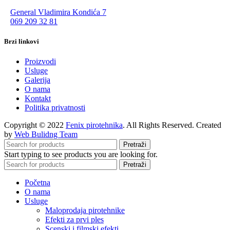
General Vladimira Kondića 7
069 209 32 81
Brzi linkovi
Proizvodi
Usluge
Galerija
O nama
Kontakt
Politika privatnosti
Copyright © 2022
Fenix pirotehnika
. All Rights Reserved. Created
by
Web Bulidng Team
Pretraži
Start typing to see products you are looking for.
Pretraži
Početna
O nama
Usluge
Maloprodaja pirotehnike
Efekti za prvi ples
Scenski i filmski efekti