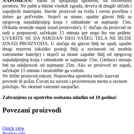
NAPOMENA:
Samo za spoljašnju upotrebu, na otvorenom
prostoru. Ne paliti u blizini visokih zgrada, drveća ili drugih sličnih i
zapaljivih materijala. Stavite proizvod na tvrdu i ravnu površinu i
dobro ga pričvrstite. Stojeći sa strane, upalite glavni fitilj sa
njegovog najudaljenijeg kraja i odmaknite se najmanje 15m.
(Nikada nemojte stajati iznad proizvoda!). U slučaju da proizvod ne
radi u potpunosti, sačekajte 15 minuta pre nego što mu priđete.
UVERITE SE DA NIJEDAN DEO VAŠEG TELA NE BUDE
IZNAD PROIZVODA. U slučaju da glavni fitilj ne opali, upalite
drugi rezervni (ukoliko postoji fitilj u zavisnosti od modela
vatrometne baterije) i stojeći sa strane zapalite fitilj od njegovog
najudaljenijeg kraja i odmaknite se najmanje 15m. Gledaoci moraju
biti na udaljenosti od najmanje 25m. Ako se proizvod ne zapali,
sačekajte 15 minuta i neutrališite ga vodom.
Ne držite proizvod rukom. Nepravilna upotreba može izazvati
povrede ili požar. Čuvati na suvom i provetrenom mestu u ravnom
položaju. Ne okretati vatromet naopačke.
Zabranjeno za upotrebu osobama mlađim od 18 godina!
Povezani proizvodi
Quick view
Pročitaj više