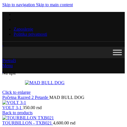
Skip to navigation
Skip to main content
Zaposlenje
Politika privatnosti
Pretraži
Menu
Na upit
Click to enlarge
Početna
Razred 2
Petarde
MAD BULL DOG
VOLT 3-1
350.00
rsd
Back to products
TOURBILLON - TXB021
4,600.00
rsd