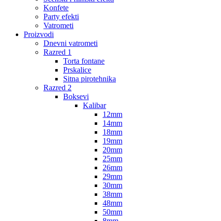
Konfete
Party efekti
Vatrometi
Proizvodi
Dnevni vatrometi
Razred 1
Torta fontane
Prskalice
Sitna pirotehnika
Razred 2
Boksevi
Kalibar
12mm
14mm
18mm
19mm
20mm
25mm
26mm
29mm
30mm
38mm
48mm
50mm
8mm