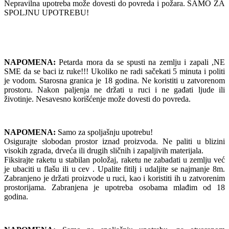
Nepravilna upotreba može dovesti do povreda i požara. SAMO ZA
SPOLJNU UPOTREBU!
NAPOMENA:
Petarda mora da se spusti na zemlju i zapali ,NE
SME da se baci iz ruke!!! Ukoliko ne radi sačekati 5 minuta i politi
je vodom. Starosna granica je 18 godina. Ne koristiti u zatvorenom
prostoru. Nakon paljenja ne držati u ruci i ne gađati ljude ili
životinje. Nesavesno korišćenje može dovesti do povreda.
NAPOMENA:
Samo za spoljašnju upotrebu!
Osigurajte slobodan prostor iznad proizvoda. Ne paliti u blizini
visokih zgrada, drveća ili drugih sličnih i zapaljivih materijala.
Fiksirajte raketu u stabilan položaj, raketu ne zabadati u zemlju već
je ubaciti u flašu ili u cev . Upalite fitilj i udaljite se najmanje 8m.
Zabranjeno je držati proizvode u ruci, kao i koristiti ih u zatvorenim
prostorijama. Zabranjena je upotreba osobama mlađim od 18
godina.