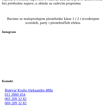
bez prethodne najave, u skladu sa važećim propisima.
Bavimo se maloprodajom pirotehnike klase 1 i 2 i izvođenjem
scenskih, party i pirotehničkih efekta.
Instagram
Kontakt
Bulevar Kralja Aleksandra 488a
011 2860 454
065 209 32 82
069 209 32 82