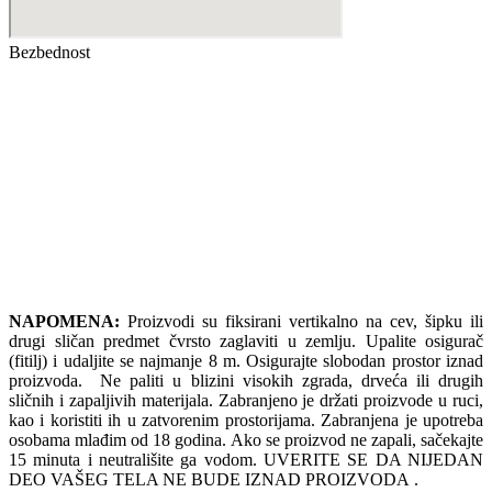
Bezbednost
NAPOMENA:
Proizvodi su fiksirani vertikalno na cev, šipku ili
drugi sličan predmet čvrsto zaglaviti u zemlju. Upalite osigurač
(fitilj) i udaljite se najmanje 8 m. Osigurajte slobodan prostor iznad
proizvoda. Ne paliti u blizini visokih zgrada, drveća ili drugih
sličnih i zapaljivih materijala. Zabranjeno je držati proizvode u ruci,
kao i koristiti ih u zatvorenim prostorijama. Zabranjena je upotreba
osobama mlađim od 18 godina. Ako se proizvod ne zapali, sačekajte
15 minuta i neutrališite ga vodom. UVERITE SE DA NIJEDAN
DEO VAŠEG TELA NE BUDE IZNAD PROIZVODA .