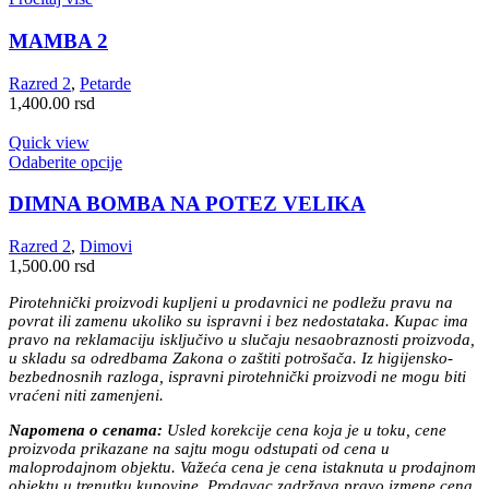
MAMBA 2
Razred 2
,
Petarde
1,400.00
rsd
Quick view
Ovaj
Odaberite opcije
proizvod
ima
DIMNA BOMBA NA POTEZ VELIKA
više
varijanti.
Razred 2
,
Dimovi
Opcije
1,500.00
rsd
mogu
biti
Pirotehnički proizvodi kupljeni u prodavnici ne podležu pravu na
izabrane
povrat ili zamenu ukoliko su ispravni i bez nedostataka. Kupac ima
na
pravo na reklamaciju isključivo u slučaju nesaobraznosti proizvoda,
stranici
u skladu sa odredbama Zakona o zaštiti potrošača. Iz higijensko-
proizvoda.
bezbednosnih razloga, ispravni pirotehnički proizvodi ne mogu biti
vraćeni niti zamenjeni.
Napomena o cenama:
Usled korekcije cena koja je u toku, cene
proizvoda prikazane na sajtu mogu odstupati od cena u
maloprodajnom objektu. Važeća cena je cena istaknuta u prodajnom
objektu u trenutku kupovine. Prodavac zadržava pravo izmene cena