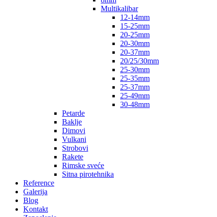
Multikalibar
12-14mm
15-25mm
20-25mm
20-30mm
20-37mm
20/25/30mm
25-30mm
25-35mm
25-37mm
25-49mm
30-48mm
Petarde
Baklje
Dimovi
Vulkani
Strobovi
Rakete
Rimske sveće
Sitna pirotehnika
Reference
Galerija
Blog
Kontakt