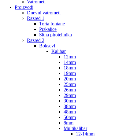
Vatrometi
Proizvodi
Dnevni vatrometi
Razred 1
Torta fontane
Prskalice
Sitna pirotehnika
Razred 2
Boksevi
Kalibar
12mm
14mm
18mm
19mm
20mm
25mm
26mm
29mm
30mm
38mm
48mm
50mm
8mm
Multikalibar
12-14mm