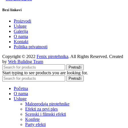
Brzi linkovi
Proizvodi
Usluge
Galerija
O nama
Kontakt
Politika privatnosti
Copyright © 2022
Fenix pirotehnika
. All Rights Reserved. Created
by
Web Bulidng Team
Pretraži
Start typing to see products you are looking for.
Pretraži
Početna
O nama
Usluge
Maloprodaja pirotehnike
Efekti za prvi ples
Scenski i filmski efekti
Konfete
Party efekti