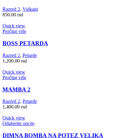
Razred 2
,
Vulkani
850.00
rsd
Quick view
Pročitaj više
BOSS PETARDA
Razred 2
,
Petarde
1,200.00
rsd
Quick view
Pročitaj više
MAMBA 2
Razred 2
,
Petarde
1,400.00
rsd
Quick view
Ovaj
Odaberite opcije
proizvod
ima
DIMNA BOMBA NA POTEZ VELIKA