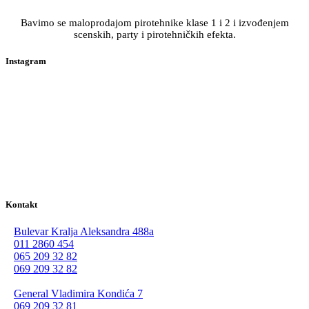
Bavimo se maloprodajom pirotehnike klase 1 i 2 i izvođenjem
scenskih, party i pirotehničkih efekta.
Instagram
Kontakt
Bulevar Kralja Aleksandra 488a
011 2860 454
065 209 32 82
069 209 32 82
General Vladimira Kondića 7
069 209 32 81