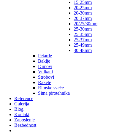
15-25mm
20-25mm
20-30mm
20-37mm
20/25/30mm
25-30mm
25-35mm
25-37mm
25-49mm
30-48mm
Petarde
Baklje
Dimovi
Vulkani
Strobovi
Rakete
Rimske sveće
Sitna pirotehnika
Reference
Galerija
Blog
Kontakt
Zaposlenje
Bezbednost