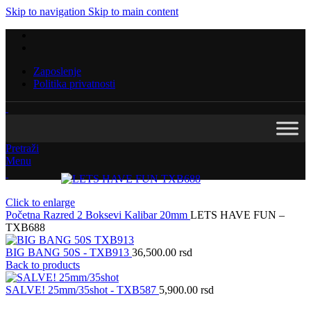
Skip to navigation
Skip to main content
Zaposlenje
Politika privatnosti
Pretraži
Menu
Click to enlarge
Početna
Razred 2
Boksevi
Kalibar
20mm
LETS HAVE FUN –
TXB688
BIG BANG 50S - TXB913
36,500.00
rsd
Back to products
SALVE! 25mm/35shot - TXB587
5,900.00
rsd