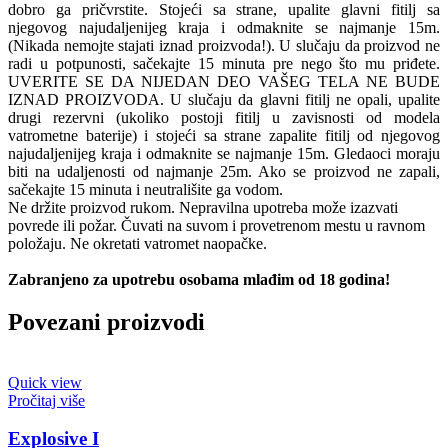
dobro ga pričvrstite. Stojeći sa strane, upalite glavni fitilj sa
njegovog najudaljenijeg kraja i odmaknite se najmanje 15m.
(Nikada nemojte stajati iznad proizvoda!). U slučaju da proizvod ne
radi u potpunosti, sačekajte 15 minuta pre nego što mu priđete.
UVERITE SE DA NIJEDAN DEO VAŠEG TELA NE BUDE
IZNAD PROIZVODA. U slučaju da glavni fitilj ne opali, upalite
drugi rezervni (ukoliko postoji fitilj u zavisnosti od modela
vatrometne baterije) i stojeći sa strane zapalite fitilj od njegovog
najudaljenijeg kraja i odmaknite se najmanje 15m. Gledaoci moraju
biti na udaljenosti od najmanje 25m. Ako se proizvod ne zapali,
sačekajte 15 minuta i neutrališite ga vodom.
Ne držite proizvod rukom. Nepravilna upotreba može izazvati
povrede ili požar. Čuvati na suvom i provetrenom mestu u ravnom
položaju. Ne okretati vatromet naopačke.
Zabranjeno za upotrebu osobama mlađim od 18 godina!
Povezani proizvodi
Quick view
Pročitaj više
Explosive I