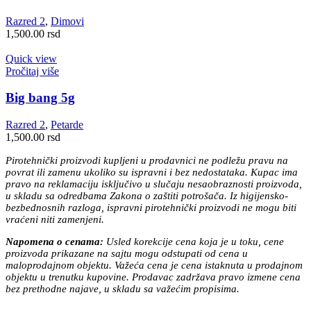
više
varijanti.
Razred 2
,
Dimovi
Opcije
1,500.00
rsd
mogu
biti
Quick view
izabrane
Pročitaj više
na
stranici
Big bang 5g
proizvoda.
Razred 2
,
Petarde
1,500.00
rsd
Pirotehnički proizvodi kupljeni u prodavnici ne podležu pravu na
povrat ili zamenu ukoliko su ispravni i bez nedostataka. Kupac ima
pravo na reklamaciju isključivo u slučaju nesaobraznosti proizvoda,
u skladu sa odredbama Zakona o zaštiti potrošača. Iz higijensko-
bezbednosnih razloga, ispravni pirotehnički proizvodi ne mogu biti
vraćeni niti zamenjeni.
Napomena o cenama:
Usled korekcije cena koja je u toku, cene
proizvoda prikazane na sajtu mogu odstupati od cena u
maloprodajnom objektu. Važeća cena je cena istaknuta u prodajnom
objektu u trenutku kupovine. Prodavac zadržava pravo izmene cena
bez prethodne najave, u skladu sa važećim propisima.