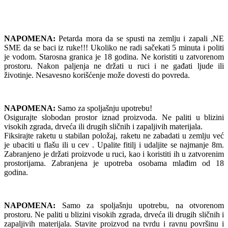
NAPOMENA:
Petarda mora da se spusti na zemlju i zapali ,NE
SME da se baci iz ruke!!! Ukoliko ne radi sačekati 5 minuta i politi
je vodom. Starosna granica je 18 godina. Ne koristiti u zatvorenom
prostoru. Nakon paljenja ne držati u ruci i ne gađati ljude ili
životinje. Nesavesno korišćenje može dovesti do povreda.
NAPOMENA:
Samo za spoljašnju upotrebu!
Osigurajte slobodan prostor iznad proizvoda. Ne paliti u blizini
visokih zgrada, drveća ili drugih sličnih i zapaljivih materijala.
Fiksirajte raketu u stabilan položaj, raketu ne zabadati u zemlju već
je ubaciti u flašu ili u cev . Upalite fitilj i udaljite se najmanje 8m.
Zabranjeno je držati proizvode u ruci, kao i koristiti ih u zatvorenim
prostorijama. Zabranjena je upotreba osobama mlađim od 18
godina.
NAPOMENA:
Samo za spoljašnju upotrebu, na otvorenom
prostoru. Ne paliti u blizini visokih zgrada, drveća ili drugih sličnih i
zapaljivih materijala. Stavite proizvod na tvrdu i ravnu površinu i