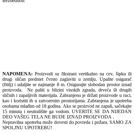
Bezbednost
NAPOMENA:
Proizvodi su fiksirani vertikalno na cev, šipku ili
drugi sličan predmet čvrsto zaglaviti u zemlju. Upalite osigurač
(fitilj) i udaljite se najmanje 8 m. Osigurajte slobodan prostor iznad
proizvoda. Ne paliti u blizini visokih zgrada, drveća ili drugih
sličnih i zapaljivih materijala. Zabranjeno je držati proizvode u ruci,
kao i koristiti ih u zatvorenim prostorijama. Zabranjena je upotreba
osobama mlađim od 18 godina. Ako se proizvod ne zapali, sačekajte
15 minuta i neutrališite ga vodom. UVERITE SE DA NIJEDAN
DEO VAŠEG TELA NE BUDE IZNAD PROIZVODA .
Nepravilna upotreba može dovesti do povreda i požara. SAMO ZA
SPOLJNU UPOTREBU!