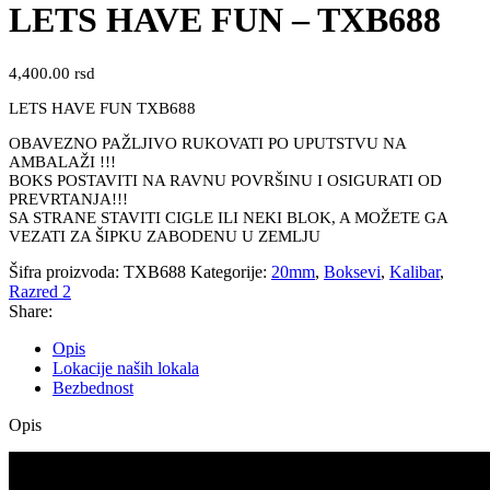
LETS HAVE FUN – TXB688
4,400.00
rsd
LETS HAVE FUN TXB688
OBAVEZNO PAŽLJIVO RUKOVATI PO UPUTSTVU NA
AMBALAŽI !!!
BOKS POSTAVITI NA RAVNU POVRŠINU I OSIGURATI OD
PREVRTANJA!!!
SA STRANE STAVITI CIGLE ILI NEKI BLOK, A MOŽETE GA
VEZATI ZA ŠIPKU ZABODENU U ZEMLJU
Šifra proizvoda:
TXB688
Kategorije:
20mm
,
Boksevi
,
Kalibar
,
Razred 2
Share:
Opis
Lokacije naših lokala
Bezbednost
Opis