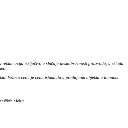
a reklamaciju isključivo u slučaju nesaobraznosti proizvoda, u skladu
jeni.
tu. Važeća cena je cena istaknuta u prodajnom objektu u trenutku
hničkih efekta.