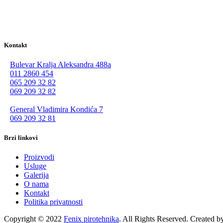
Kontakt
Bulevar Kralja Aleksandra 488a
011 2860 454
065 209 32 82
069 209 32 82
General Vladimira Kondića 7
069 209 32 81
Brzi linkovi
Proizvodi
Usluge
Galerija
O nama
Kontakt
Politika privatnosti
Copyright © 2022
Fenix pirotehnika
. All Rights Reserved. Created 