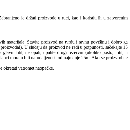
 Zabranjeno je držati proizvode u ruci, kao i koristiti ih u zatvorenim
ivih materijala. Stavite proizvod na tvrdu i ravnu površinu i dobro ga
ad proizvoda!). U slučaju da proizvod ne radi u potpunosti, sačekajte 15
j ne opali, upalite drugi rezervni (ukoliko postoji fitilj u
Gledaoci moraju biti na udaljenosti od najmanje 25m. Ako se proizvod ne
e okretati vatromet naopačke.