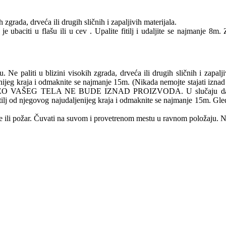
zgrada, drveća ili drugih sličnih i zapaljivih materijala.
je ubaciti u flašu ili u cev . Upalite fitilj i udaljite se najmanje 8m.
e paliti u blizini visokih zgrada, drveća ili drugih sličnih i zapalj
daljenijeg kraja i odmaknite se najmanje 15m. (Nikada nemojte stajati izn
AŠEG TELA NE BUDE IZNAD PROIZVODA. U slučaju da glavni fitil
e fitilj od njegovog najudaljenijeg kraja i odmaknite se najmanje 15m. 
 ili požar. Čuvati na suvom i provetrenom mestu u ravnom položaju. N