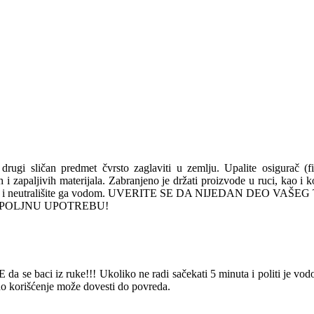
 drugi sličan predmet čvrsto zaglaviti u zemlju. Upalite osigurač (f
nih i zapaljivih materijala. Zabranjeno je držati proizvode u ruci, kao i
15 minuta i neutrališite ga vodom. UVERITE SE DA NIJEDAN DEO
 ZA SPOLJNU UPOTREBU!
da se baci iz ruke!!! Ukoliko ne radi sačekati 5 minuta i politi je vod
esno korišćenje može dovesti do povreda.