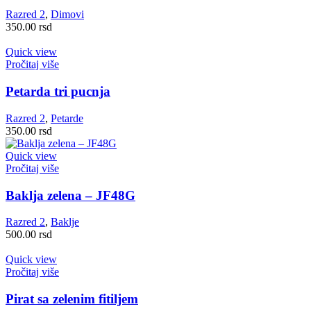
Razred 2
,
Dimovi
350.00
rsd
Quick view
Pročitaj više
Petarda tri pucnja
Razred 2
,
Petarde
350.00
rsd
Quick view
Pročitaj više
Baklja zelena – JF48G
Razred 2
,
Baklje
500.00
rsd
Quick view
Pročitaj više
Pirat sa zelenim fitiljem