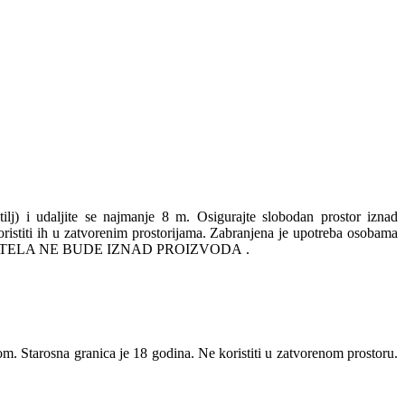
itilj) i udaljite se najmanje 8 m. Osigurajte slobodan prostor iznad
 koristiti ih u zatvorenim prostorijama. Zabranjena je upotreba osobama
 VAŠEG TELA NE BUDE IZNAD PROIZVODA .
om. Starosna granica je 18 godina. Ne koristiti u zatvorenom prostoru.