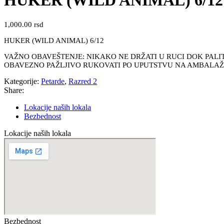
HUKER (WILD ANIMAL) 6/12
1,000.00
rsd
HUKER (WILD ANIMAL) 6/12
VAŽNO OBAVEŠTENJE: NIKAKO NE DRŽATI U RUCI DOK PALITE
OBAVEZNO PAŽLJIVO RUKOVATI PO UPUTSTVU NA AMBALAŽI 
Kategorije:
Petarde
,
Razred 2
Share:
Lokacije naših lokala
Bezbednost
Lokacije naših lokala
Bezbednost