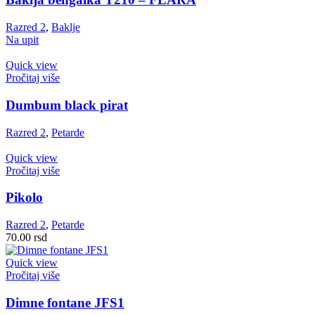
Razred 2
,
Baklje
Na upit
Quick view
Pročitaj više
Dumbum black pirat
Razred 2
,
Petarde
Quick view
Pročitaj više
Pikolo
Razred 2
,
Petarde
70.00
rsd
Quick view
Pročitaj više
Dimne fontane JFS1