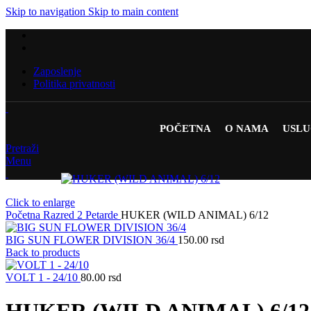
Skip to navigation
Skip to main content
Zaposlenje
Politika privatnosti
POČETNA
O NAMA
USL
Pretraži
Menu
Click to enlarge
Početna
Razred 2
Petarde
HUKER (WILD ANIMAL) 6/12
BIG SUN FLOWER DIVISION 36/4
150.00
rsd
Back to products
VOLT 1 - 24/10
80.00
rsd