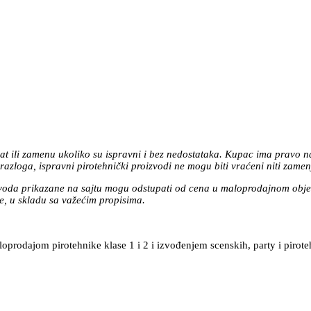
at ili zamenu ukoliko su ispravni i bez nedostataka. Kupac ima pravo n
azloga, ispravni pirotehnički proizvodi ne mogu biti vraćeni niti zamen
zvoda prikazane na sajtu mogu odstupati od cena u maloprodajnom objek
, u skladu sa važećim propisima.
prodajom pirotehnike klase 1 i 2 i izvođenjem scenskih, party i pirote