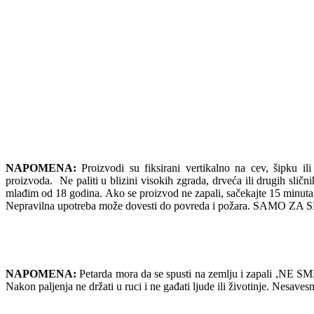
NAPOMENA:
Proizvodi su fiksirani vertikalno na cev, šipku ili
proizvoda. Ne paliti u blizini visokih zgrada, drveća ili drugih slič
mlađim od 18 godina. Ako se proizvod ne zapali, sačekajte 
Nepravilna upotreba može dovesti do povreda i požara. SAMO
NAPOMENA:
Petarda mora da se spusti na zemlju i zapali ,NE SME 
Nakon paljenja ne držati u ruci i ne gađati ljude ili životinje. Nesav