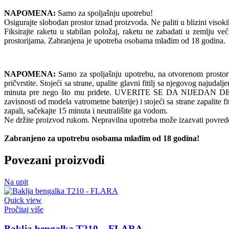
NAPOMENA:
Samo za spoljašnju upotrebu!
Osigurajte slobodan prostor iznad proizvoda. Ne paliti u blizini visokih 
Fiksirajte raketu u stabilan položaj, raketu ne zabadati u zemlju već 
prostorijama. Zabranjena je upotreba osobama mlađim od 18 godina.
NAPOMENA:
Samo za spoljašnju upotrebu, na otvorenom prostoru. N
pričvrstite. Stojeći sa strane, upalite glavni fitilj sa njegovog naju
minuta pre nego što mu priđete. UVERITE SE DA NIJEDAN DEO V
zavisnosti od modela vatrometne baterije) i stojeći sa strane zapalit
zapali, sačekajte 15 minuta i neutrališite ga vodom.
Ne držite proizvod rukom. Nepravilna upotreba može izazvati povrede
Zabranjeno za upotrebu osobama mlađim od 18 godina!
Povezani proizvodi
Na upit
Quick view
Pročitaj više
Baklja bengalka T210 – FLARA