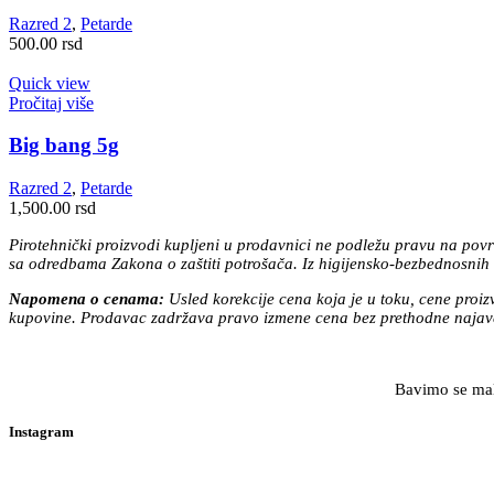
Razred 2
,
Petarde
500.00
rsd
Quick view
Pročitaj više
Big bang 5g
Razred 2
,
Petarde
1,500.00
rsd
Pirotehnički proizvodi kupljeni u prodavnici ne podležu pravu na povr
sa odredbama Zakona o zaštiti potrošača. Iz higijensko-bezbednosnih r
Napomena o cenama:
Usled korekcije cena koja je u toku, cene proi
kupovine. Prodavac zadržava pravo izmene cena bez prethodne najave
Bavimo se malo
Instagram