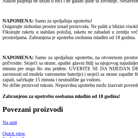
Nakon paljenja ne držati u ruci i ne gađati ljude ili životinje. Nesav
NAPOMENA:
Samo za spoljašnju upotrebu!
Osigurajte slobodan prostor iznad proizvoda. Ne paliti u blizini visokih 
Fiksirajte raketu u stabilan položaj, raketu ne zabadati u zemlju već 
prostorijama. Zabranjena je upotreba osobama mlađim od 18 godina.
NAPOMENA:
Samo za spoljašnju upotrebu, na otvorenom prostoru. N
pričvrstite. Stojeći sa strane, upalite glavni fitilj sa njegovog naju
minuta pre nego što mu priđete. UVERITE SE DA NIJEDAN DEO V
zavisnosti od modela vatrometne baterije) i stojeći sa strane zapalit
zapali, sačekajte 15 minuta i neutrališite ga vodom.
Ne držite proizvod rukom. Nepravilna upotreba može izazvati povrede
Zabranjeno za upotrebu osobama mlađim od 18 godina!
Povezani proizvodi
Na upit
Quick view