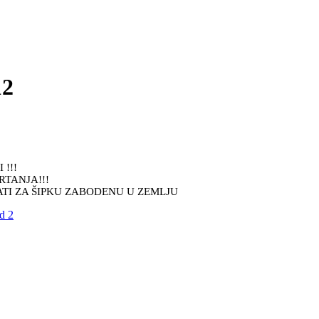
12
!!!
RTANJA!!!
ZATI ZA ŠIPKU ZABODENU U ZEMLJU
d 2