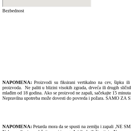
Bezbednost
NAPOMENA:
Proizvodi su fiksirani vertikalno na cev, šipku ili
proizvoda. Ne paliti u blizini visokih zgrada, drveća ili drugih slič
mlađim od 18 godina. Ako se proizvod ne zapali, sačekajte 
Nepravilna upotreba može dovesti do povreda i požara. SAMO
NAPOMENA:
Petarda mora da se spusti na zemlju i zapali ,NE SME 