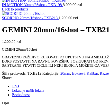
IN MOTION 30mm/36shot - TXB198
8,000.00
rsd
Back to products
SCORPIO 20mm/16shot - TXB213
1,200.00
rsd
GEMINI 20mm/16shot – TXB2
1,200.00
rsd
GEMINI 20mm/16shot
OBAVEZNO PAŽLJIVO RUKOVATI PO UPUTSTVU NA AMBALAŽI 
BOKS POSTAVITI NA RAVNU POVRŠINU I OSIGURATI OD PREV
SA STRANE STAVITI CIGLE ILI NEKI BLOK, A MOŽETE GA VE
Šifra proizvoda:
TXB212
Kategorije:
20mm
,
Boksevi
,
Kalibar
,
Razre
Share:
Opis
Lokacije naših lokala
Bezbednost
Opis