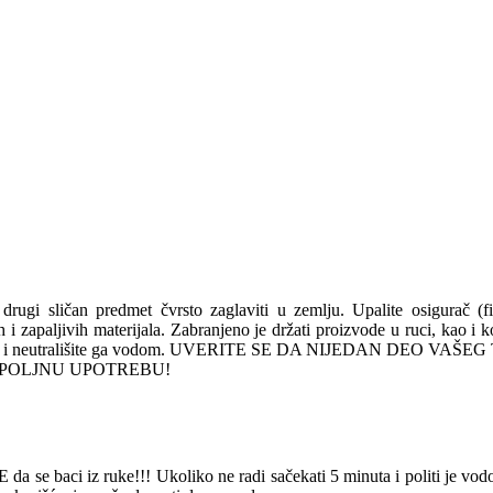
 drugi sličan predmet čvrsto zaglaviti u zemlju. Upalite osigurač (f
nih i zapaljivih materijala. Zabranjeno je držati proizvode u ruci, kao i
15 minuta i neutrališite ga vodom. UVERITE SE DA NIJEDAN DEO
 ZA SPOLJNU UPOTREBU!
da se baci iz ruke!!! Ukoliko ne radi sačekati 5 minuta i politi je vod