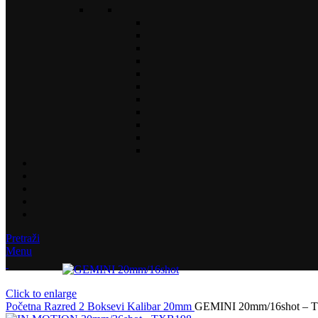
Pretraži
Menu
Click to enlarge
Početna
Razred 2
Boksevi
Kalibar
20mm
GEMINI 20mm/16shot – 