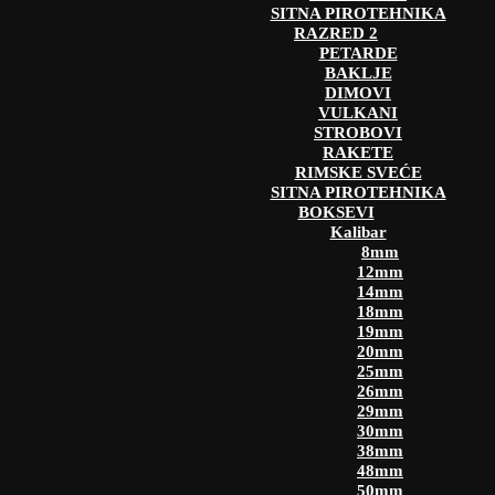
SITNA PIROTEHNIKA
RAZRED 2
PETARDE
BAKLJE
DIMOVI
VULKANI
STROBOVI
RAKETE
RIMSKE SVEĆE
SITNA PIROTEHNIKA
BOKSEVI
Kalibar
8mm
12mm
14mm
18mm
19mm
20mm
25mm
26mm
29mm
30mm
38mm
48mm
50mm