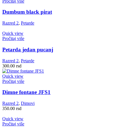
Pročitaj više
Dumbum black pirat
Razred 2
,
Petarde
Quick view
Pročitaj više
Petarda jedan pucanj
Razred 2
,
Petarde
300.00
rsd
Quick view
Pročitaj više
Dimne fontane JFS1
Razred 2
,
Dimovi
350.00
rsd
Quick view
Pročitaj više