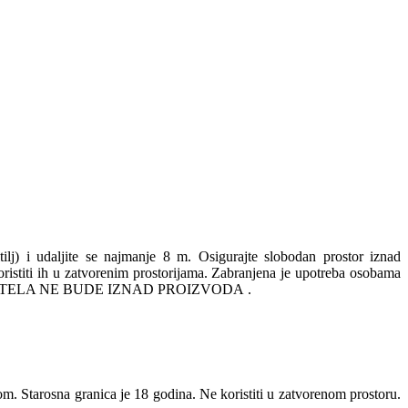
itilj) i udaljite se najmanje 8 m. Osigurajte slobodan prostor iznad
 koristiti ih u zatvorenim prostorijama. Zabranjena je upotreba osobama
 VAŠEG TELA NE BUDE IZNAD PROIZVODA .
om. Starosna granica je 18 godina. Ne koristiti u zatvorenom prostoru.