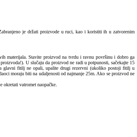
 Zabranjeno je držati proizvode u ruci, kao i koristiti ih u zatvorenim
ivih materijala. Stavite proizvod na tvrdu i ravnu površinu i dobro ga
ad proizvoda!). U slučaju da proizvod ne radi u potpunosti, sačekajte 15
j ne opali, upalite drugi rezervni (ukoliko postoji fitilj u
Gledaoci moraju biti na udaljenosti od najmanje 25m. Ako se proizvod ne
e okretati vatromet naopačke.