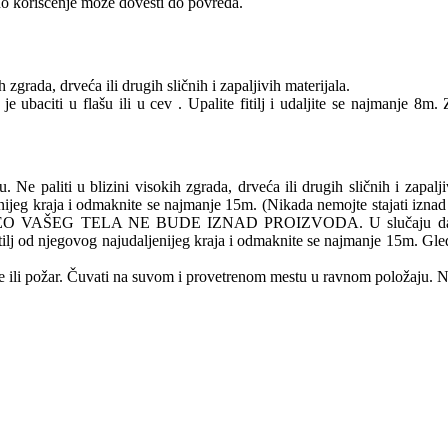
esno korišćenje može dovesti do povreda.
zgrada, drveća ili drugih sličnih i zapaljivih materijala.
je ubaciti u flašu ili u cev . Upalite fitilj i udaljite se najmanje 8m.
e paliti u blizini visokih zgrada, drveća ili drugih sličnih i zapalj
daljenijeg kraja i odmaknite se najmanje 15m. (Nikada nemojte stajati izn
AŠEG TELA NE BUDE IZNAD PROIZVODA. U slučaju da glavni fitil
e fitilj od njegovog najudaljenijeg kraja i odmaknite se najmanje 15m. 
 ili požar. Čuvati na suvom i provetrenom mestu u ravnom položaju. N