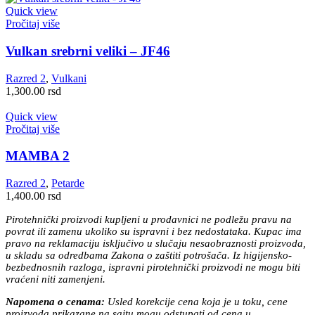
Quick view
Pročitaj više
Vulkan srebrni veliki – JF46
Razred 2
,
Vulkani
1,300.00
rsd
Quick view
Pročitaj više
MAMBA 2
Razred 2
,
Petarde
1,400.00
rsd
Pirotehnički proizvodi kupljeni u prodavnici ne podležu pravu na
povrat ili zamenu ukoliko su ispravni i bez nedostataka. Kupac ima
pravo na reklamaciju isključivo u slučaju nesaobraznosti proizvoda,
u skladu sa odredbama Zakona o zaštiti potrošača. Iz higijensko-
bezbednosnih razloga, ispravni pirotehnički proizvodi ne mogu biti
vraćeni niti zamenjeni.
Napomena o cenama:
Usled korekcije cena koja je u toku, cene
proizvoda prikazane na sajtu mogu odstupati od cena u