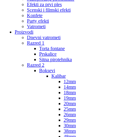
Efekti za prvi ples
Scenski i filmski efekti
Konfete
Party efekti
Vatrometi
Proizvodi
Dnevni vatrometi
Razred 1
Torta fontane
Prskalice
Sitna pirotehnika
Razred 2
Boksevi
Kalibar
12mm
14mm
18mm
19mm
20mm
25mm
26mm
29mm
30mm
38mm
48mm