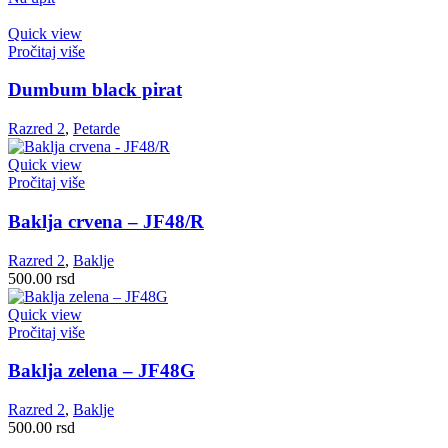
Quick view
Pročitaj više
Dumbum black pirat
Razred 2
,
Petarde
Quick view
Pročitaj više
Baklja crvena – JF48/R
Razred 2
,
Baklje
500.00
rsd
Quick view
Pročitaj više
Baklja zelena – JF48G
Razred 2
,
Baklje
500.00
rsd