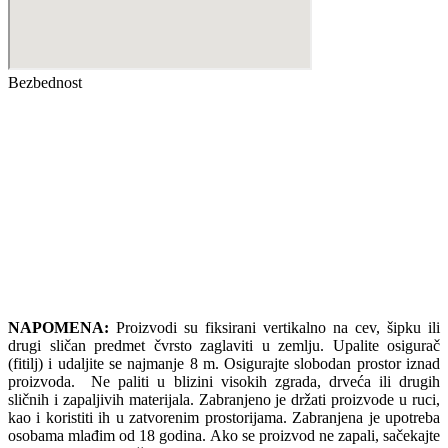
Bezbednost
NAPOMENA:
Proizvodi su fiksirani vertikalno na cev, šipku ili
drugi sličan predmet čvrsto zaglaviti u zemlju. Upalite osigurač
(fitilj) i udaljite se najmanje 8 m. Osigurajte slobodan prostor iznad
proizvoda. Ne paliti u blizini visokih zgrada, drveća ili drugih
sličnih i zapaljivih materijala. Zabranjeno je držati proizvode u ruci,
kao i koristiti ih u zatvorenim prostorijama. Zabranjena je upotreba
osobama mlađim od 18 godina. Ako se proizvod ne zapali, sačekajte