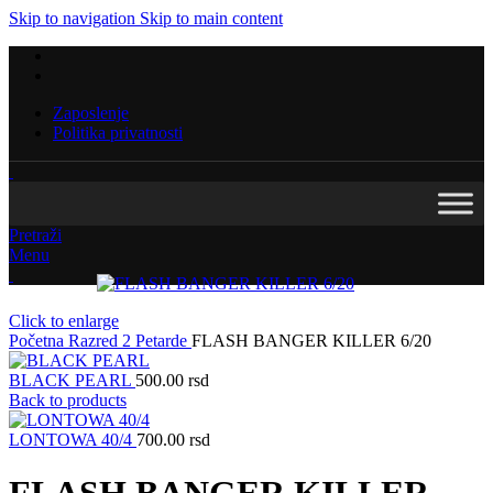
Skip to navigation
Skip to main content
Zaposlenje
Politika privatnosti
Pretraži
Menu
Click to enlarge
Početna
Razred 2
Petarde
FLASH BANGER KILLER 6/20
BLACK PEARL
500.00
rsd
Back to products
LONTOWA 40/4
700.00
rsd