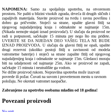
NAPOMENA:
Samo za spoljašnju upotrebu, na otvorenom
prostoru. Ne paliti u blizini visokih zgrada, drveća ili drugih sličnih i
zapaljivih materijala. Stavite proizvod na tvrdu i ravnu površinu i
dobro ga pričvrstite. Stojeći sa strane, upalite glavni fitilj sa
njegovog najudaljenijeg kraja i odmaknite se najmanje 15m.
(Nikada nemojte stajati iznad proizvoda!). U slučaju da proizvod ne
radi u potpunosti, sačekajte 15 minuta pre nego što mu priđete.
UVERITE SE DA NIJEDAN DEO VAŠEG TELA NE BUDE
IZNAD PROIZVODA. U slučaju da glavni fitilj ne opali, upalite
drugi rezervni (ukoliko postoji fitilj u zavisnosti od modela
vatrometne baterije) i stojeći sa strane zapalite fitilj od njegovog
najudaljenijeg kraja i odmaknite se najmanje 15m. Gledaoci moraju
biti na udaljenosti od najmanje 25m. Ako se proizvod ne zapali,
sačekajte 15 minuta i neutrališite ga vodom.
Ne držite proizvod rukom. Nepravilna upotreba može izazvati
povrede ili požar. Čuvati na suvom i provetrenom mestu u ravnom
položaju. Ne okretati vatromet naopačke.
Zabranjeno za upotrebu osobama mlađim od 18 godina!
Povezani proizvodi
Na upit