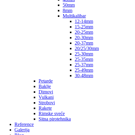
50mm
8mm
Multikalibar
12-14mm
15-25mm
20-25mm
20-30mm
20-37mm
20/25/30mm
25-30mm
25-35mm
25-37mm
25-49mm
30-48mm
Petarde
Baklje
Dimovi
Vulkani
Strobovi
Rakete
Rimske sveće
Sitna pirotehnika
Reference
Galerija