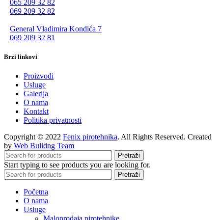
065 209 32 82
069 209 32 82
General Vladimira Kondića 7
069 209 32 81
Brzi linkovi
Proizvodi
Usluge
Galerija
O nama
Kontakt
Politika privatnosti
Copyright © 2022
Fenix pirotehnika
. All Rights Reserved. Created
by
Web Bulidng Team
Pretraži
Start typing to see products you are looking for.
Pretraži
Početna
O nama
Usluge
Maloprodaja pirotehnike