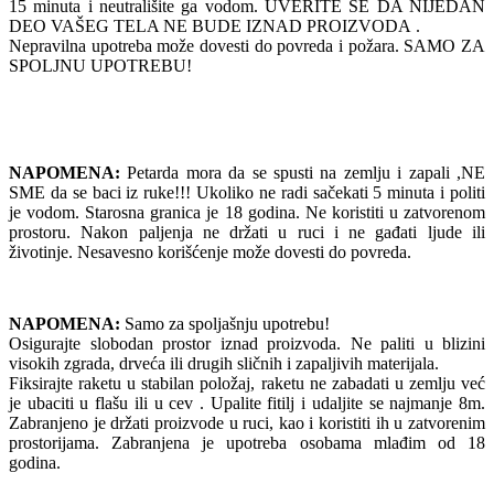
15 minuta i neutrališite ga vodom. UVERITE SE DA NIJEDAN
DEO VAŠEG TELA NE BUDE IZNAD PROIZVODA .
Nepravilna upotreba može dovesti do povreda i požara. SAMO ZA
SPOLJNU UPOTREBU!
NAPOMENA:
Petarda mora da se spusti na zemlju i zapali ,NE
SME da se baci iz ruke!!! Ukoliko ne radi sačekati 5 minuta i politi
je vodom. Starosna granica je 18 godina. Ne koristiti u zatvorenom
prostoru. Nakon paljenja ne držati u ruci i ne gađati ljude ili
životinje. Nesavesno korišćenje može dovesti do povreda.
NAPOMENA:
Samo za spoljašnju upotrebu!
Osigurajte slobodan prostor iznad proizvoda. Ne paliti u blizini
visokih zgrada, drveća ili drugih sličnih i zapaljivih materijala.
Fiksirajte raketu u stabilan položaj, raketu ne zabadati u zemlju već
je ubaciti u flašu ili u cev . Upalite fitilj i udaljite se najmanje 8m.
Zabranjeno je držati proizvode u ruci, kao i koristiti ih u zatvorenim
prostorijama. Zabranjena je upotreba osobama mlađim od 18
godina.