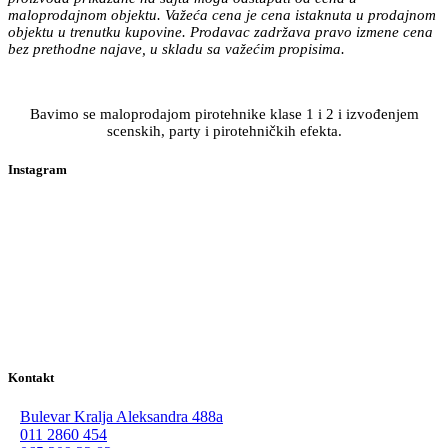
maloprodajnom objektu. Važeća cena je cena istaknuta u prodajnom
objektu u trenutku kupovine. Prodavac zadržava pravo izmene cena
bez prethodne najave, u skladu sa važećim propisima.
Bavimo se maloprodajom pirotehnike klase 1 i 2 i izvođenjem
scenskih, party i pirotehničkih efekta.
Instagram
Kontakt
Bulevar Kralja Aleksandra 488a
011 2860 454