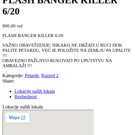
FLASH BANGER KILLER
6/20
800.00
rsd
FLASH BANGER KILLER 6/20
VAŽNO OBAVEŠTENJE: NIKAKO NE DRŽATI U RUCI DOK
PALITE PETARDU, VEĆ JE POLOŽITE NA ZEMLJU PA UPALITE
!!!
OBAVEZNO PAŽLJIVO RUKOVATI PO UPUTSTVU NA
AMBALAŽI !!!
Kategorije:
Petarde
,
Razred 2
Share:
Lokacije naših lokala
Bezbednost
Lokacije naših lokala