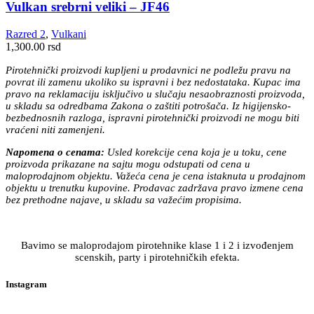
Vulkan srebrni veliki – JF46
Razred 2
,
Vulkani
1,300.00
rsd
Pirotehnički proizvodi kupljeni u prodavnici ne podležu pravu na
povrat ili zamenu ukoliko su ispravni i bez nedostataka. Kupac ima
pravo na reklamaciju isključivo u slučaju nesaobraznosti proizvoda,
u skladu sa odredbama Zakona o zaštiti potrošača. Iz higijensko-
bezbednosnih razloga, ispravni pirotehnički proizvodi ne mogu biti
vraćeni niti zamenjeni.
Napomena o cenama:
Usled korekcije cena koja je u toku, cene
proizvoda prikazane na sajtu mogu odstupati od cena u
maloprodajnom objektu. Važeća cena je cena istaknuta u prodajnom
objektu u trenutku kupovine. Prodavac zadržava pravo izmene cena
bez prethodne najave, u skladu sa važećim propisima.
Bavimo se maloprodajom pirotehnike klase 1 i 2 i izvođenjem
scenskih, party i pirotehničkih efekta.
Instagram