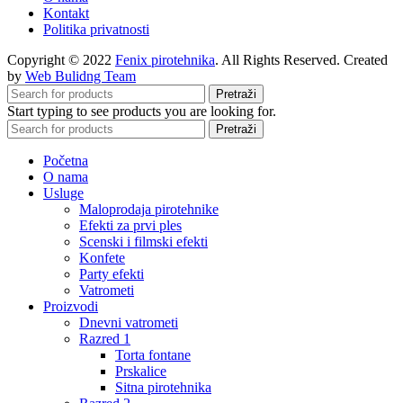
Kontakt
Politika privatnosti
Copyright © 2022
Fenix pirotehnika
. All Rights Reserved. Created
by
Web Bulidng Team
Pretraži
Start typing to see products you are looking for.
Pretraži
Početna
O nama
Usluge
Maloprodaja pirotehnike
Efekti za prvi ples
Scenski i filmski efekti
Konfete
Party efekti
Vatrometi
Proizvodi
Dnevni vatrometi
Razred 1
Torta fontane
Prskalice
Sitna pirotehnika