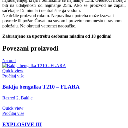
najudaljenijeg kraja i odmaknite se najmanje 15m. Gledaoci moraju
biti na udaljenosti od najmanje 25m. Ako se proizvod ne zapali,
sačekajte 15 minuta i neutrališite ga vodom.
Ne držite proizvod rukom. Nepravilna upotreba može izazvati
povrede ili požar. Čuvati na suvom i provetrenom mestu u ravnom
položaju. Ne okretati vatromet naopačke.
Zabranjeno za upotrebu osobama mlađim od 18 godina!
Povezani proizvodi
Na upit
Quick view
Pročitaj više
Baklja bengalka T210 – FLARA
Razred 2
,
Baklje
Quick view
Pročitaj više
EXPLOSIVE III