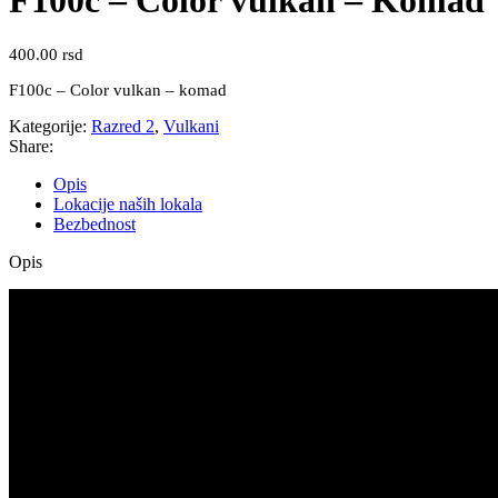
F100c – Color vulkan – Komad
400.00
rsd
F100c – Color vulkan – komad
Kategorije:
Razred 2
,
Vulkani
Share:
Opis
Lokacije naših lokala
Bezbednost
Opis