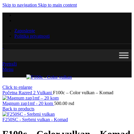
Skip to navigation
Skip to main content
Zaposlenje
Politika privatnosti
Pretraži
Menu
Click to enlarge
Početna
Razred 2
Vulkani
F100c – Color vulkan – Komad
Magnum zap1mf - 20 kom
500.00
rsd
Back to products
F250SC - Srebrni vulkan - Komad