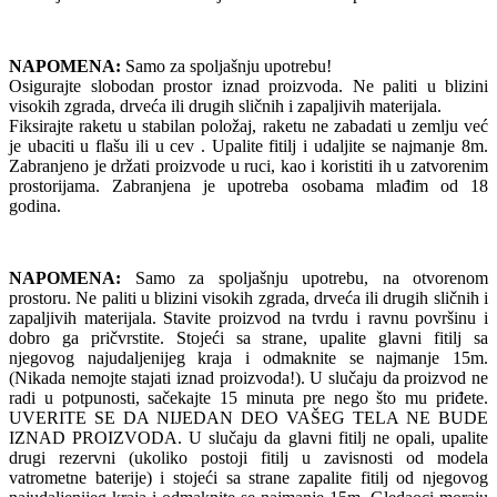
NAPOMENA:
Samo za spoljašnju upotrebu!
Osigurajte slobodan prostor iznad proizvoda. Ne paliti u blizini
visokih zgrada, drveća ili drugih sličnih i zapaljivih materijala.
Fiksirajte raketu u stabilan položaj, raketu ne zabadati u zemlju već
je ubaciti u flašu ili u cev . Upalite fitilj i udaljite se najmanje 8m.
Zabranjeno je držati proizvode u ruci, kao i koristiti ih u zatvorenim
prostorijama. Zabranjena je upotreba osobama mlađim od 18
godina.
NAPOMENA:
Samo za spoljašnju upotrebu, na otvorenom
prostoru. Ne paliti u blizini visokih zgrada, drveća ili drugih sličnih i
zapaljivih materijala. Stavite proizvod na tvrdu i ravnu površinu i
dobro ga pričvrstite. Stojeći sa strane, upalite glavni fitilj sa
njegovog najudaljenijeg kraja i odmaknite se najmanje 15m.
(Nikada nemojte stajati iznad proizvoda!). U slučaju da proizvod ne
radi u potpunosti, sačekajte 15 minuta pre nego što mu priđete.
UVERITE SE DA NIJEDAN DEO VAŠEG TELA NE BUDE
IZNAD PROIZVODA. U slučaju da glavni fitilj ne opali, upalite
drugi rezervni (ukoliko postoji fitilj u zavisnosti od modela
vatrometne baterije) i stojeći sa strane zapalite fitilj od njegovog