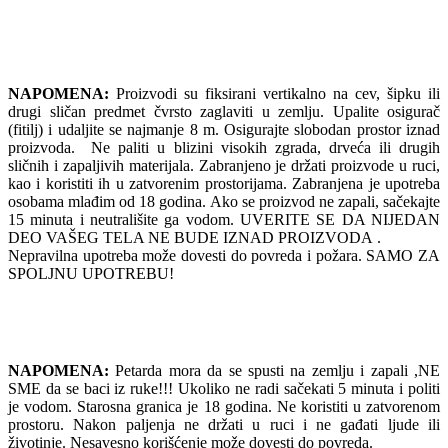
NAPOMENA:
Proizvodi su fiksirani vertikalno na cev, šipku ili
drugi sličan predmet čvrsto zaglaviti u zemlju. Upalite osigurač
(fitilj) i udaljite se najmanje 8 m. Osigurajte slobodan prostor iznad
proizvoda. Ne paliti u blizini visokih zgrada, drveća ili drugih
sličnih i zapaljivih materijala. Zabranjeno je držati proizvode u ruci,
kao i koristiti ih u zatvorenim prostorijama. Zabranjena je upotreba
osobama mlađim od 18 godina. Ako se proizvod ne zapali, sačekajte
15 minuta i neutrališite ga vodom. UVERITE SE DA NIJEDAN
DEO VAŠEG TELA NE BUDE IZNAD PROIZVODA .
Nepravilna upotreba može dovesti do povreda i požara. SAMO ZA
SPOLJNU UPOTREBU!
NAPOMENA:
Petarda mora da se spusti na zemlju i zapali ,NE
SME da se baci iz ruke!!! Ukoliko ne radi sačekati 5 minuta i politi
je vodom. Starosna granica je 18 godina. Ne koristiti u zatvorenom
prostoru. Nakon paljenja ne držati u ruci i ne gađati ljude ili
životinje. Nesavesno korišćenje može dovesti do povreda.