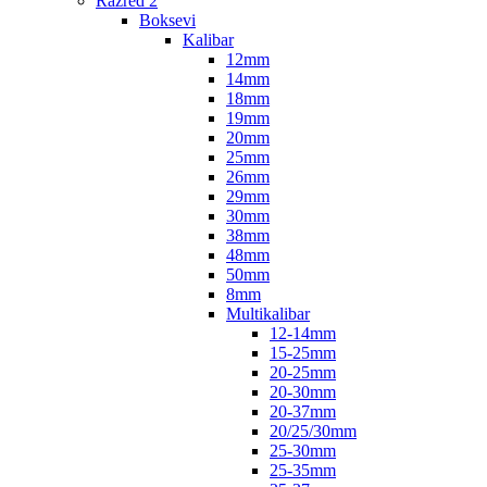
Razred 2
Boksevi
Kalibar
12mm
14mm
18mm
19mm
20mm
25mm
26mm
29mm
30mm
38mm
48mm
50mm
8mm
Multikalibar
12-14mm
15-25mm
20-25mm
20-30mm
20-37mm
20/25/30mm
25-30mm
25-35mm