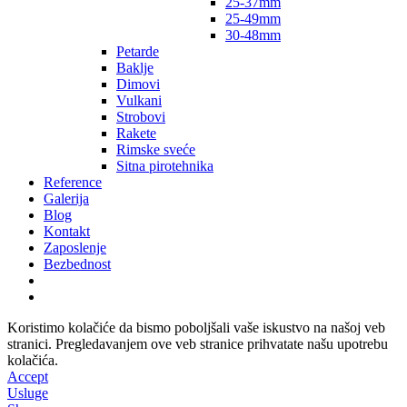
25-37mm
25-49mm
30-48mm
Petarde
Baklje
Dimovi
Vulkani
Strobovi
Rakete
Rimske sveće
Sitna pirotehnika
Reference
Galerija
Blog
Kontakt
Zaposlenje
Bezbednost
Koristimo kolačiće da bismo poboljšali vaše iskustvo na našoj veb
stranici. Pregledavanjem ove veb stranice prihvatate našu upotrebu
kolačića.
Accept
Usluge