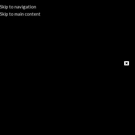
Skip to navigation
Skip to main content