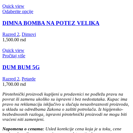
Quick view
Ovaj
Odaberite opcije
proizvod
ima
DIMNA BOMBA NA POTEZ VELIKA
više
varijanti.
Razred 2
,
Dimovi
Opcije
1,500.00
rsd
mogu
biti
Quick view
izabrane
Pročitaj više
na
stranici
DUM BUM 5G
proizvoda.
Razred 2
,
Petarde
1,700.00
rsd
Pirotehnički proizvodi kupljeni u prodavnici ne podležu pravu na
povrat ili zamenu ukoliko su ispravni i bez nedostataka. Kupac ima
pravo na reklamaciju isključivo u slučaju nesaobraznosti proizvoda,
u skladu sa odredbama Zakona o zaštiti potrošača. Iz higijensko-
bezbednosnih razloga, ispravni pirotehnički proizvodi ne mogu biti
vraćeni niti zamenjeni.
Napomena o cenama:
Usled korekcije cena koja je u toku, cene