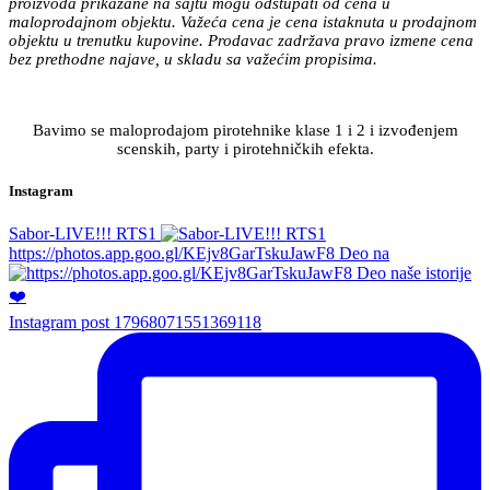
proizvoda prikazane na sajtu mogu odstupati od cena u
maloprodajnom objektu. Važeća cena je cena istaknuta u prodajnom
objektu u trenutku kupovine. Prodavac zadržava pravo izmene cena
bez prethodne najave, u skladu sa važećim propisima.
Bavimo se maloprodajom pirotehnike klase 1 i 2 i izvođenjem
scenskih, party i pirotehničkih efekta.
Instagram
Sabor-LIVE!!! RTS1
https://photos.app.goo.gl/KEjv8GarTskuJawF8 Deo na
Instagram post 17968071551369118