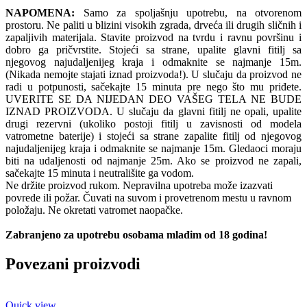
NAPOMENA:
Samo za spoljašnju upotrebu, na otvorenom
prostoru. Ne paliti u blizini visokih zgrada, drveća ili drugih sličnih i
zapaljivih materijala. Stavite proizvod na tvrdu i ravnu površinu i
dobro ga pričvrstite. Stojeći sa strane, upalite glavni fitilj sa
njegovog najudaljenijeg kraja i odmaknite se najmanje 15m.
(Nikada nemojte stajati iznad proizvoda!). U slučaju da proizvod ne
radi u potpunosti, sačekajte 15 minuta pre nego što mu priđete.
UVERITE SE DA NIJEDAN DEO VAŠEG TELA NE BUDE
IZNAD PROIZVODA. U slučaju da glavni fitilj ne opali, upalite
drugi rezervni (ukoliko postoji fitilj u zavisnosti od modela
vatrometne baterije) i stojeći sa strane zapalite fitilj od njegovog
najudaljenijeg kraja i odmaknite se najmanje 15m. Gledaoci moraju
biti na udaljenosti od najmanje 25m. Ako se proizvod ne zapali,
sačekajte 15 minuta i neutrališite ga vodom.
Ne držite proizvod rukom. Nepravilna upotreba može izazvati
povrede ili požar. Čuvati na suvom i provetrenom mestu u ravnom
položaju. Ne okretati vatromet naopačke.
Zabranjeno za upotrebu osobama mlađim od 18 godina!
Povezani proizvodi
Quick view