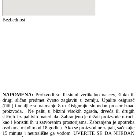
Bezbednost
NAPOMENA:
Proizvodi su fiksirani vertikalno na cev, šipku ili
drugi sličan predmet čvrsto zaglaviti u zemlju. Upalite osigurač
(fitilj) i udaljite se najmanje 8 m. Osigurajte slobodan prostor iznad
proizvoda. Ne paliti u blizini visokih zgrada, drveća ili drugih
sličnih i zapaljivih materijala. Zabranjeno je držati proizvode u ruci,
kao i koristiti ih u zatvorenim prostorijama. Zabranjena je upotreba
osobama mlađim od 18 godina. Ako se proizvod ne zapali, sačekajte
15 minuta i neutrališite ga vodom. UVERITE SE DA NIJEDAN