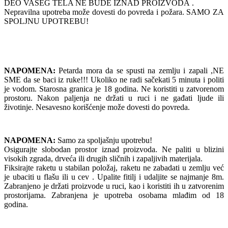
DEO VAŠEG TELA NE BUDE IZNAD PROIZVODA .
Nepravilna upotreba može dovesti do povreda i požara. SAMO ZA
SPOLJNU UPOTREBU!
NAPOMENA:
Petarda mora da se spusti na zemlju i zapali ,NE
SME da se baci iz ruke!!! Ukoliko ne radi sačekati 5 minuta i politi
je vodom. Starosna granica je 18 godina. Ne koristiti u zatvorenom
prostoru. Nakon paljenja ne držati u ruci i ne gađati ljude ili
životinje. Nesavesno korišćenje može dovesti do povreda.
NAPOMENA:
Samo za spoljašnju upotrebu!
Osigurajte slobodan prostor iznad proizvoda. Ne paliti u blizini
visokih zgrada, drveća ili drugih sličnih i zapaljivih materijala.
Fiksirajte raketu u stabilan položaj, raketu ne zabadati u zemlju već
je ubaciti u flašu ili u cev . Upalite fitilj i udaljite se najmanje 8m.
Zabranjeno je držati proizvode u ruci, kao i koristiti ih u zatvorenim
prostorijama. Zabranjena je upotreba osobama mlađim od 18
godina.