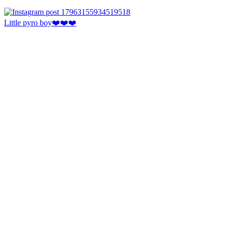
Little pyro boy❤️❤️❤️