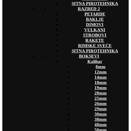
SITNA PIROTEHNIKA
RAZRED 2
PETARDE
BAKLJE
DIMOVI
VULKANI
STROBOVI
RAKETE
RIMSKE SVEĆE
SITNA PIROTEHNIKA
BOKSEVI
Kalibar
8mm
12mm
14mm
18mm
19mm
20mm
25mm
26mm
29mm
30mm
38mm
48mm
50mm