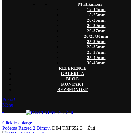
Multikalibar
12-14mm
15-25mm
20-25mm
20-30mm
20-37mm
20/25/30mm
25-30mm
25-35mm
25-37mm
25-49mm
30-48mm
REFERENCE
GALERIJA
BLOG
KONTAKT
BEZBEDNOST
Pretraži
Menu
Click to enlarge
Početna
Razred 2
Dimovi
DIM TXF652-3 – Žuti