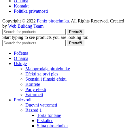
O nama
Kontakt
Politika privatnosti
Copyright © 2022
Fenix pirotehnika
. All Rights Reserved. Created
by
Web Bulidng Team
Pretraži
Start typing to see products you are looking for.
Pretraži
Početna
O nama
Usluge
Maloprodaja pirotehnike
Efekti za prvi ples
Scenski i filmski efekti
Konfete
Party efekti
Vatrometi
Proizvodi
Dnevni vatrometi
Razred 1
Torta fontane
Prskalice
Sitna pirotehnika