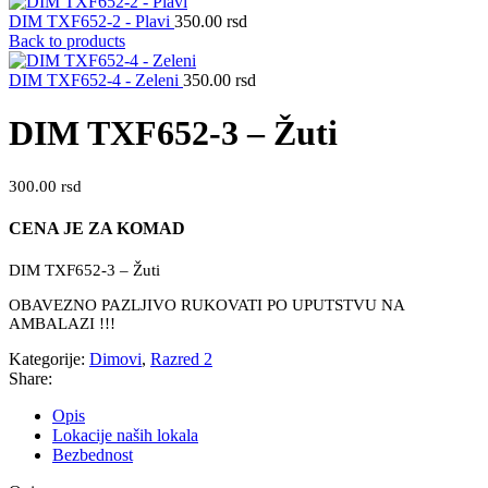
DIM TXF652-2 - Plavi
350.00
rsd
Back to products
DIM TXF652-4 - Zeleni
350.00
rsd
DIM TXF652-3 – Žuti
300.00
rsd
CENA JE ZA KOMAD
DIM TXF652-3 – Žuti
OBAVEZNO PAZLJIVO RUKOVATI PO UPUTSTVU NA
AMBALAZI !!!
Kategorije:
Dimovi
,
Razred 2
Share:
Opis
Lokacije naših lokala
Bezbednost