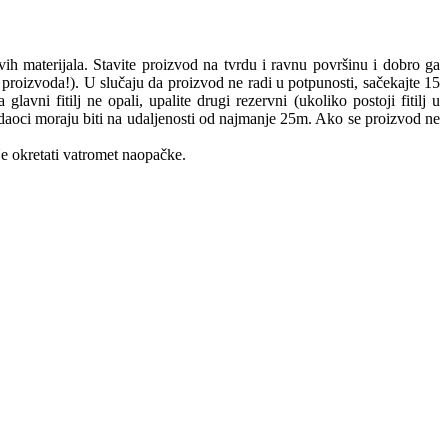
ivih materijala. Stavite proizvod na tvrdu i ravnu površinu i dobro ga
ad proizvoda!). U slučaju da proizvod ne radi u potpunosti, sačekajte 15
j ne opali, upalite drugi rezervni (ukoliko postoji fitilj u
Gledaoci moraju biti na udaljenosti od najmanje 25m. Ako se proizvod ne
e okretati vatromet naopačke.