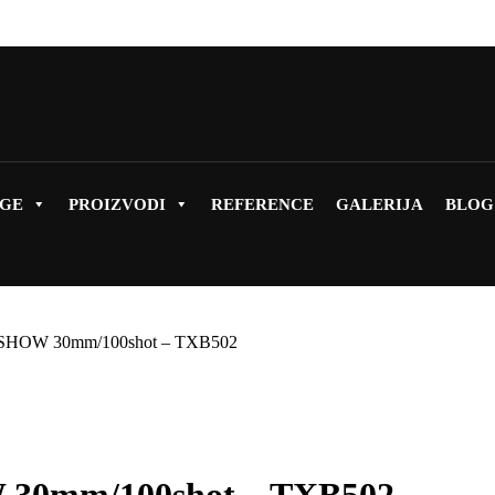
UGE
PROIZVODI
REFERENCE
GALERIJA
BLOG
OW 30mm/100shot – TXB502