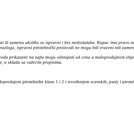
at ili zamenu ukoliko su ispravni i bez nedostataka. Kupac ima pravo n
azloga, ispravni pirotehnički proizvodi ne mogu biti vraćeni niti zamen
zvoda prikazane na sajtu mogu odstupati od cena u maloprodajnom objek
, u skladu sa važećim propisima.
prodajom pirotehnike klase 1 i 2 i izvođenjem scenskih, party i pirote