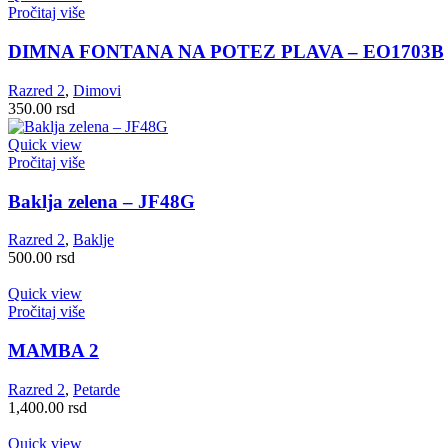
Pročitaj više
DIMNA FONTANA NA POTEZ PLAVA – EO1703B
Razred 2
,
Dimovi
350.00
rsd
Quick view
Pročitaj više
Baklja zelena – JF48G
Razred 2
,
Baklje
500.00
rsd
Quick view
Pročitaj više
MAMBA 2
Razred 2
,
Petarde
1,400.00
rsd
Quick view