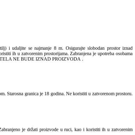
itilj) i udaljite se najmanje 8 m. Osigurajte slobodan prostor iznad
 koristiti ih u zatvorenim prostorijama. Zabranjena je upotreba osobama
 VAŠEG TELA NE BUDE IZNAD PROIZVODA .
om. Starosna granica je 18 godina. Ne koristiti u zatvorenom prostoru.
 Zabranjeno je držati proizvode u ruci, kao i koristiti ih u zatvorenim