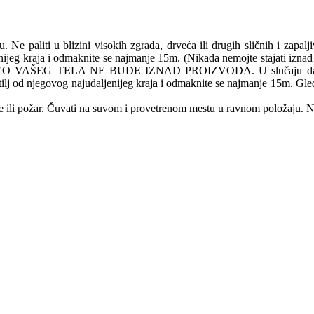
e paliti u blizini visokih zgrada, drveća ili drugih sličnih i zapalj
daljenijeg kraja i odmaknite se najmanje 15m. (Nikada nemojte stajati izn
AŠEG TELA NE BUDE IZNAD PROIZVODA. U slučaju da glavni fitil
e fitilj od njegovog najudaljenijeg kraja i odmaknite se najmanje 15m. 
 ili požar. Čuvati na suvom i provetrenom mestu u ravnom položaju. N