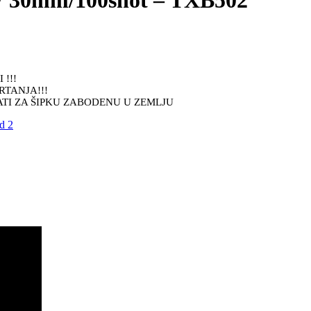
mm/100shot – TXB502
!!!
RTANJA!!!
ZATI ZA ŠIPKU ZABODENU U ZEMLJU
d 2