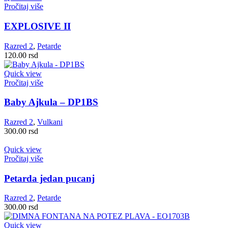
Pročitaj više
EXPLOSIVE II
Razred 2
,
Petarde
120.00
rsd
Quick view
Pročitaj više
Baby Ajkula – DP1BS
Razred 2
,
Vulkani
300.00
rsd
Quick view
Pročitaj više
Petarda jedan pucanj
Razred 2
,
Petarde
300.00
rsd
Quick view