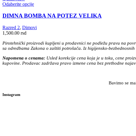
Ovaj
Odaberite opcije
proizvod
ima
DIMNA BOMBA NA POTEZ VELIKA
više
varijanti.
Razred 2
,
Dimovi
Opcije
1,500.00
rsd
mogu
biti
Pirotehnički proizvodi kupljeni u prodavnici ne podležu pravu na povr
izabrane
sa odredbama Zakona o zaštiti potrošača. Iz higijensko-bezbednosnih r
na
Napomena o cenama:
Usled korekcije cena koja je u toku, cene proi
stranici
kupovine. Prodavac zadržava pravo izmene cena bez prethodne najave
proizvoda.
Bavimo se malo
Instagram