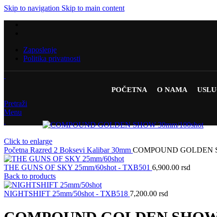
Skip to navigation
Skip to main content
Zaposlenje
Politika privatnosti
POČETNA
O NAMA
USL
Pretraži
Menu
Click to enlarge
Početna
Razred 2
Boksevi
Kalibar
30mm
COMPOUND GOLDEN SH
THE GUNS OF SKY 25mm/60shot - TXB501
6,900.00
rsd
Back to products
NIGHTSHIFT 25mm/50shot - TXB518
7,200.00
rsd