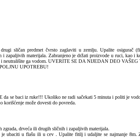
 drugi sličan predmet čvrsto zaglaviti u zemlju. Upalite osigurač (f
nih i zapaljivih materijala. Zabranjeno je držati proizvode u ruci, kao i
15 minuta i neutrališite ga vodom. UVERITE SE DA NIJEDAN DEO
 ZA SPOLJNU UPOTREBU!
da se baci iz ruke!!! Ukoliko ne radi sačekati 5 minuta i politi je vod
esno korišćenje može dovesti do povreda.
zgrada, drveća ili drugih sličnih i zapaljivih materijala.
je ubaciti u flašu ili u cev . Upalite fitilj i udaljite se najmanje 8m.