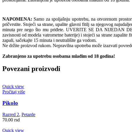
NAPOMENA:
Samo za spoljašnju upotrebu, na otvorenom prostoru. N
pričvrstite. Stojeći sa strane, upalite glavni fitilj sa njegovog naju
minuta pre nego što mu priđete. UVERITE SE DA NIJEDAN DEO V
zavisnosti od modela vatrometne baterije) i stojeći sa strane zapalit
zapali, sačekajte 15 minuta i neutrališite ga vodom.
Ne držite proizvod rukom. Nepravilna upotreba može izazvati povrede
Zabranjeno za upotrebu osobama mlađim od 18 godina!
Povezani proizvodi
Quick view
Pročitaj više
Pikolo
Razred 2
,
Petarde
70.00
rsd
Quick view