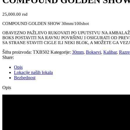
COMPOUND GOLDEN SHOW 30
25,000.00
rsd
COMPOUND GOLDEN SHOW 30mm/100shot
OBAVEZNO PAŽLJIVO RUKOVATI PO UPUTSTVU NA AMBALAŽI 
BOKS POSTAVITI NA RAVNU POVRŠINU I OSIGURATI OD PREV
SA STRANE STAVITI CIGLE ILI NEKI BLOK, A MOŽETE GA VE
Šifra proizvoda:
TXB502
Kategorije:
30mm
,
Boksevi
,
Kalibar
,
Razre
Share:
Opis
Lokacije naših lokala
Bezbednost
Opis