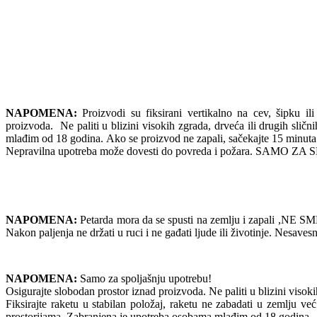
NAPOMENA:
Proizvodi su fiksirani vertikalno na cev, šipku ili
proizvoda. Ne paliti u blizini visokih zgrada, drveća ili drugih slič
mlađim od 18 godina. Ako se proizvod ne zapali, sačekajte 
Nepravilna upotreba može dovesti do povreda i požara. SAMO
NAPOMENA:
Petarda mora da se spusti na zemlju i zapali ,NE SME 
Nakon paljenja ne držati u ruci i ne gađati ljude ili životinje. Nesav
NAPOMENA:
Samo za spoljašnju upotrebu!
Osigurajte slobodan prostor iznad proizvoda. Ne paliti u blizini visokih 
Fiksirajte raketu u stabilan položaj, raketu ne zabadati u zemlju već 
prostorijama. Zabranjena je upotreba osobama mlađim od 18 godina.