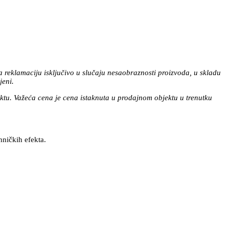
a reklamaciju isključivo u slučaju nesaobraznosti proizvoda, u skladu
jeni.
tu. Važeća cena je cena istaknuta u prodajnom objektu u trenutku
hničkih efekta.