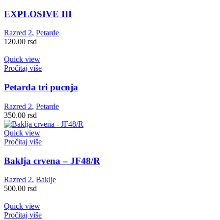
EXPLOSIVE III
Razred 2
,
Petarde
120.00
rsd
Quick view
Pročitaj više
Petarda tri pucnja
Razred 2
,
Petarde
350.00
rsd
Quick view
Pročitaj više
Baklja crvena – JF48/R
Razred 2
,
Baklje
500.00
rsd
Quick view
Pročitaj više