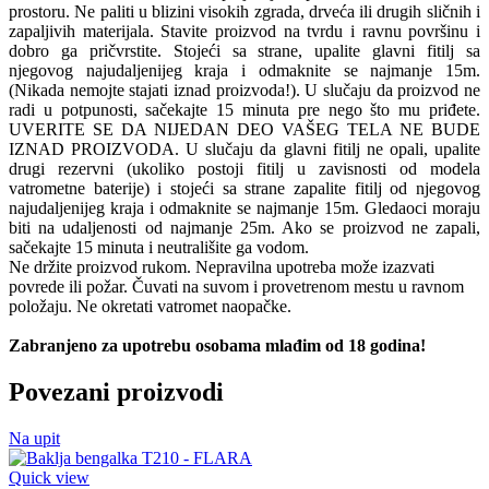
prostoru. Ne paliti u blizini visokih zgrada, drveća ili drugih sličnih i
zapaljivih materijala. Stavite proizvod na tvrdu i ravnu površinu i
dobro ga pričvrstite. Stojeći sa strane, upalite glavni fitilj sa
njegovog najudaljenijeg kraja i odmaknite se najmanje 15m.
(Nikada nemojte stajati iznad proizvoda!). U slučaju da proizvod ne
radi u potpunosti, sačekajte 15 minuta pre nego što mu priđete.
UVERITE SE DA NIJEDAN DEO VAŠEG TELA NE BUDE
IZNAD PROIZVODA. U slučaju da glavni fitilj ne opali, upalite
drugi rezervni (ukoliko postoji fitilj u zavisnosti od modela
vatrometne baterije) i stojeći sa strane zapalite fitilj od njegovog
najudaljenijeg kraja i odmaknite se najmanje 15m. Gledaoci moraju
biti na udaljenosti od najmanje 25m. Ako se proizvod ne zapali,
sačekajte 15 minuta i neutrališite ga vodom.
Ne držite proizvod rukom. Nepravilna upotreba može izazvati
povrede ili požar. Čuvati na suvom i provetrenom mestu u ravnom
položaju. Ne okretati vatromet naopačke.
Zabranjeno za upotrebu osobama mlađim od 18 godina!
Povezani proizvodi
Na upit
Quick view