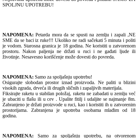
SPOLJNU UPOTREBU!
NAPOMENA:
Petarda mora da se spusti na zemlju i zapali ,NE
SME da se baci iz ruke!!! Ukoliko ne radi sačekati 5 minuta i politi
je vodom. Starosna granica je 18 godina. Ne koristiti u zatvorenom
prostoru. Nakon paljenja ne držati u ruci i ne gađati ljude ili
životinje. Nesavesno korišćenje može dovesti do povreda.
NAPOMENA:
Samo za spoljašnju upotrebu!
Osigurajte slobodan prostor iznad proizvoda. Ne paliti u blizini
visokih zgrada, drveća ili drugih sličnih i zapaljivih materijala.
Fiksirajte raketu u stabilan položaj, raketu ne zabadati u zemlju već
je ubaciti u flašu ili u cev . Upalite fitilj i udaljite se najmanje 8m.
Zabranjeno je držati proizvode u ruci, kao i koristiti ih u zatvorenim
prostorijama. Zabranjena je upotreba osobama mlađim od 18
godina.
NAPOMENA:
Samo za spoljašnju upotrebu, na otvorenom