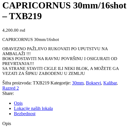
CAPRICORNUS 30mm/16shot
– TXB219
4,200.00
rsd
CAPRICORNUS 30mm/16shot
OBAVEZNO PAŽLJIVO RUKOVATI PO UPUTSTVU NA
AMBALAŽI !!!
BOKS POSTAVITI NA RAVNU POVRŠINU I OSIGURATI OD
PREVRTANJA!!!
SA STRANE STAVITI CIGLE ILI NEKI BLOK, A MOŽETE GA
VEZATI ZA ŠIPKU ZABODENU U ZEMLJU
Šifra proizvoda:
TXB219
Kategorije:
30mm
,
Boksevi
,
Kalibar
,
Razred 2
Share:
Opis
Lokacije naših lokala
Bezbednost
Opis