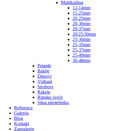
Multikalibar
12-14mm
15-25mm
20-25mm
20-30mm
20-37mm
20/25/30mm
25-30mm
25-35mm
25-37mm
25-49mm
30-48mm
Petarde
Baklje
Dimovi
Vulkani
Strobovi
Rakete
Rimske sveće
Sitna pirotehnika
Reference
Galerija
Blog
Kontakt
Zaposlenje