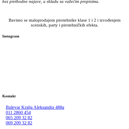
bez prethodne najave, u skladu sa važećim propisima.
Bavimo se maloprodajom pirotehnike klase 1 i 2 i izvođenjem
scenskih, party i pirotehničkih efekta.
Instagram
Kontakt
Bulevar Kralja Aleksandra 488a
011 2860 454
065 209 32 82
069 209 32 82