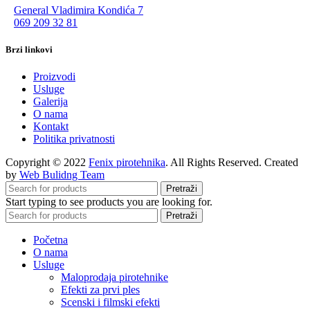
General Vladimira Kondića 7
069 209 32 81
Brzi linkovi
Proizvodi
Usluge
Galerija
O nama
Kontakt
Politika privatnosti
Copyright © 2022
Fenix pirotehnika
. All Rights Reserved. Created
by
Web Bulidng Team
Pretraži
Start typing to see products you are looking for.
Pretraži
Početna
O nama
Usluge
Maloprodaja pirotehnike
Efekti za prvi ples
Scenski i filmski efekti