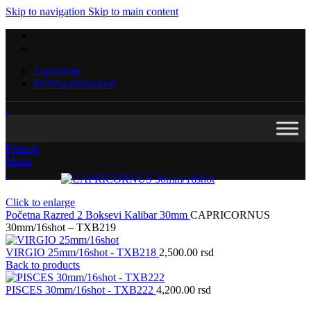
Skip to navigation
Skip to main content
Zaposlenje
Politika privatnosti
Pretraži
Menu
Click to enlarge
Početna
Razred 2
Boksevi
Kalibar
30mm
CAPRICORNUS
30mm/16shot – TXB219
VIRGIO 25mm/16shot - TXB218
2,500.00
rsd
Back to products
PISCES 30mm/16shot - TXB222
4,200.00
rsd