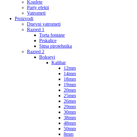
Konfete
Party efekti
Vatrometi
Proizvodi
Dnevni vatrometi
Razred 1
Torta fontane
Prskalice
Sitna pirotehnika
Razred 2
Boksevi
Kalibar
12mm
14mm
18mm
19mm
20mm
25mm
26mm
29mm
30mm
38mm
48mm
50mm
8mm