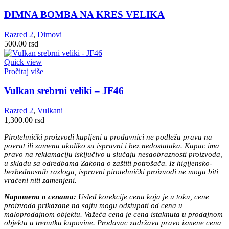
DIMNA BOMBA NA KRES VELIKA
Razred 2
,
Dimovi
500.00
rsd
Quick view
Pročitaj više
Vulkan srebrni veliki – JF46
Razred 2
,
Vulkani
1,300.00
rsd
Pirotehnički proizvodi kupljeni u prodavnici ne podležu pravu na
povrat ili zamenu ukoliko su ispravni i bez nedostataka. Kupac ima
pravo na reklamaciju isključivo u slučaju nesaobraznosti proizvoda,
u skladu sa odredbama Zakona o zaštiti potrošača. Iz higijensko-
bezbednosnih razloga, ispravni pirotehnički proizvodi ne mogu biti
vraćeni niti zamenjeni.
Napomena o cenama:
Usled korekcije cena koja je u toku, cene
proizvoda prikazane na sajtu mogu odstupati od cena u
maloprodajnom objektu. Važeća cena je cena istaknuta u prodajnom
objektu u trenutku kupovine. Prodavac zadržava pravo izmene cena