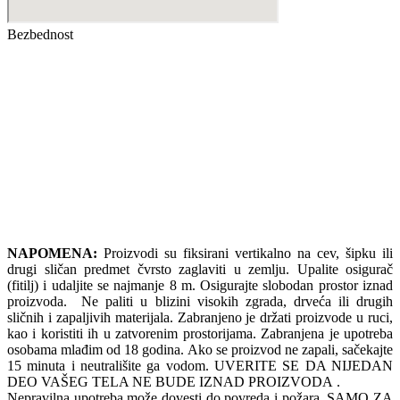
Bezbednost
NAPOMENA:
Proizvodi su fiksirani vertikalno na cev, šipku ili
drugi sličan predmet čvrsto zaglaviti u zemlju. Upalite osigurač
(fitilj) i udaljite se najmanje 8 m. Osigurajte slobodan prostor iznad
proizvoda. Ne paliti u blizini visokih zgrada, drveća ili drugih
sličnih i zapaljivih materijala. Zabranjeno je držati proizvode u ruci,
kao i koristiti ih u zatvorenim prostorijama. Zabranjena je upotreba
osobama mlađim od 18 godina. Ako se proizvod ne zapali, sačekajte
15 minuta i neutrališite ga vodom. UVERITE SE DA NIJEDAN
DEO VAŠEG TELA NE BUDE IZNAD PROIZVODA .
Nepravilna upotreba može dovesti do povreda i požara. SAMO ZA