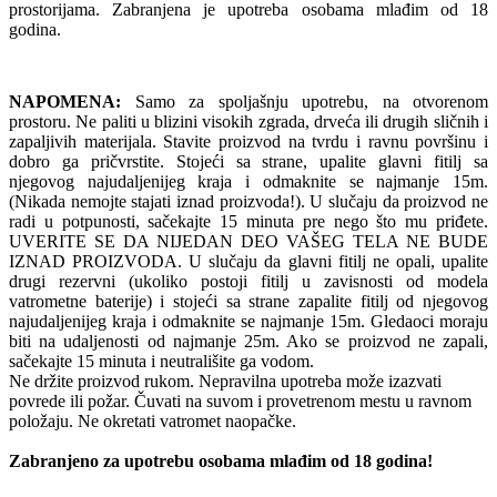
prostorijama. Zabranjena je upotreba osobama mlađim od 18
godina.
NAPOMENA:
Samo za spoljašnju upotrebu, na otvorenom
prostoru. Ne paliti u blizini visokih zgrada, drveća ili drugih sličnih i
zapaljivih materijala. Stavite proizvod na tvrdu i ravnu površinu i
dobro ga pričvrstite. Stojeći sa strane, upalite glavni fitilj sa
njegovog najudaljenijeg kraja i odmaknite se najmanje 15m.
(Nikada nemojte stajati iznad proizvoda!). U slučaju da proizvod ne
radi u potpunosti, sačekajte 15 minuta pre nego što mu priđete.
UVERITE SE DA NIJEDAN DEO VAŠEG TELA NE BUDE
IZNAD PROIZVODA. U slučaju da glavni fitilj ne opali, upalite
drugi rezervni (ukoliko postoji fitilj u zavisnosti od modela
vatrometne baterije) i stojeći sa strane zapalite fitilj od njegovog
najudaljenijeg kraja i odmaknite se najmanje 15m. Gledaoci moraju
biti na udaljenosti od najmanje 25m. Ako se proizvod ne zapali,
sačekajte 15 minuta i neutrališite ga vodom.
Ne držite proizvod rukom. Nepravilna upotreba može izazvati
povrede ili požar. Čuvati na suvom i provetrenom mestu u ravnom
položaju. Ne okretati vatromet naopačke.
Zabranjeno za upotrebu osobama mlađim od 18 godina!