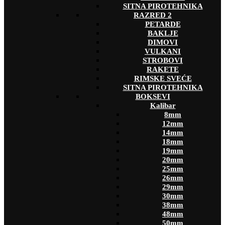
SITNA PIROTEHNIKA
RAZRED 2
PETARDE
BAKLJE
DIMOVI
VULKANI
STROBOVI
RAKETE
RIMSKE SVEĆE
SITNA PIROTEHNIKA
BOKSEVI
Kalibar
8mm
12mm
14mm
18mm
19mm
20mm
25mm
26mm
29mm
30mm
38mm
48mm
50mm