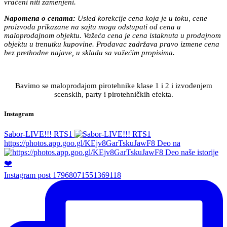
vraćeni niti zamenjeni.
Napomena o cenama:
Usled korekcije cena koja je u toku, cene
proizvoda prikazane na sajtu mogu odstupati od cena u
maloprodajnom objektu. Važeća cena je cena istaknuta u prodajnom
objektu u trenutku kupovine. Prodavac zadržava pravo izmene cena
bez prethodne najave, u skladu sa važećim propisima.
Bavimo se maloprodajom pirotehnike klase 1 i 2 i izvođenjem
scenskih, party i pirotehničkih efekta.
Instagram
Sabor-LIVE!!! RTS1
https://photos.app.goo.gl/KEjv8GarTskuJawF8 Deo na
Instagram post 17968071551369118