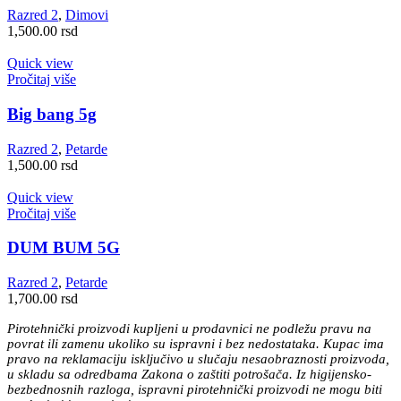
varijanti.
Razred 2
,
Dimovi
Opcije
1,500.00
rsd
mogu
biti
Quick view
izabrane
Pročitaj više
na
stranici
Big bang 5g
proizvoda.
Razred 2
,
Petarde
1,500.00
rsd
Quick view
Pročitaj više
DUM BUM 5G
Razred 2
,
Petarde
1,700.00
rsd
Pirotehnički proizvodi kupljeni u prodavnici ne podležu pravu na
povrat ili zamenu ukoliko su ispravni i bez nedostataka. Kupac ima
pravo na reklamaciju isključivo u slučaju nesaobraznosti proizvoda,
u skladu sa odredbama Zakona o zaštiti potrošača. Iz higijensko-
bezbednosnih razloga, ispravni pirotehnički proizvodi ne mogu biti