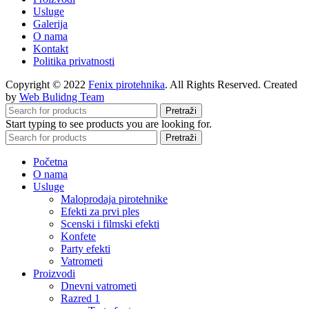
Usluge
Galerija
O nama
Kontakt
Politika privatnosti
Copyright © 2022
Fenix pirotehnika
. All Rights Reserved. Created
by
Web Bulidng Team
Pretraži
Start typing to see products you are looking for.
Pretraži
Početna
O nama
Usluge
Maloprodaja pirotehnike
Efekti za prvi ples
Scenski i filmski efekti
Konfete
Party efekti
Vatrometi
Proizvodi
Dnevni vatrometi
Razred 1