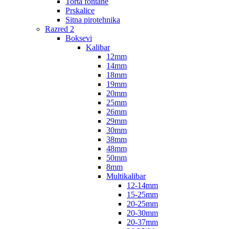
Torta fontane
Prskalice
Sitna pirotehnika
Razred 2
Boksevi
Kalibar
12mm
14mm
18mm
19mm
20mm
25mm
26mm
29mm
30mm
38mm
48mm
50mm
8mm
Multikalibar
12-14mm
15-25mm
20-25mm
20-30mm
20-37mm