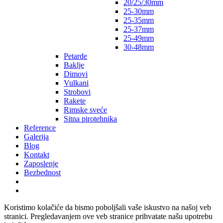
20/25/30mm
25-30mm
25-35mm
25-37mm
25-49mm
30-48mm
Petarde
Baklje
Dimovi
Vulkani
Strobovi
Rakete
Rimske sveće
Sitna pirotehnika
Reference
Galerija
Blog
Kontakt
Zaposlenje
Bezbednost
Koristimo kolačiće da bismo poboljšali vaše iskustvo na našoj veb
stranici. Pregledavanjem ove veb stranice prihvatate našu upotrebu