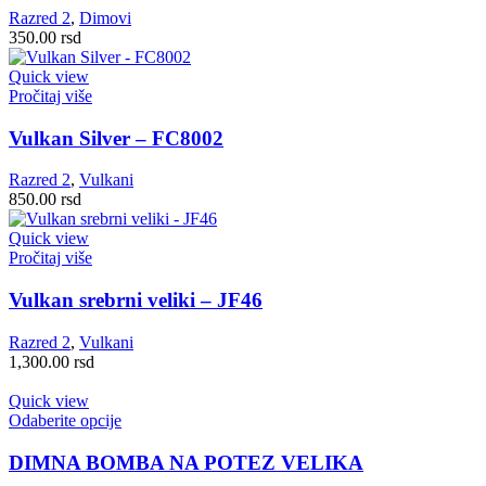
Razred 2
,
Dimovi
350.00
rsd
Quick view
Pročitaj više
Vulkan Silver – FC8002
Razred 2
,
Vulkani
850.00
rsd
Quick view
Pročitaj više
Vulkan srebrni veliki – JF46
Razred 2
,
Vulkani
1,300.00
rsd
Quick view
Ovaj
Odaberite opcije
proizvod
ima
DIMNA BOMBA NA POTEZ VELIKA
više