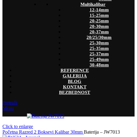
Multikalibar
12-14mm
15-25mm
20-25mm
20-30mm
20-37mm
20/25/30mm
25-30mm
25-35mm
25-37mm
25-49mm
30-48mm
REFERENCE
GALERIJA
BLOG
KONTAKT
BEZBEDNOST
Pretraži
Menu
Click to enlarge
Početna
Razred 2
Boksevi
Kalibar
30mm
Baterija – JW7013