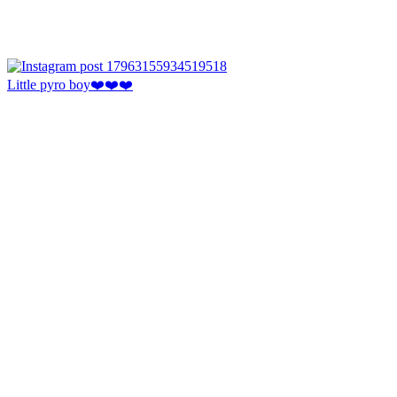
Little pyro boy❤️❤️❤️