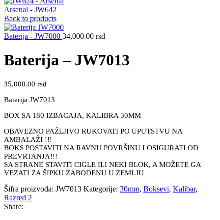
Arsenal - JW642
Back to products
Baterija - JW7000
34,000.00
rsd
Baterija – JW7013
35,000.00
rsd
Baterija JW7013
BOX SA 180 IZBACAJA, KALIBRA 30MM
OBAVEZNO PAŽLJIVO RUKOVATI PO UPUTSTVU NA
AMBALAŽI !!!
BOKS POSTAVITI NA RAVNU POVRŠINU I OSIGURATI OD
PREVRTANJA!!!
SA STRANE STAVITI CIGLE ILI NEKI BLOK, A MOŽETE GA
VEZATI ZA ŠIPKU ZABODENU U ZEMLJU
Šifra proizvoda:
JW7013
Kategorije:
30mm
,
Boksevi
,
Kalibar
,
Razred 2
Share: