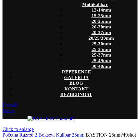
Multikalibar
12-14mm
15-25mm
20-25mm
20-30mm
20-37mm
20/25/30mm
25-30mm
25-35mm
25-37mm
25-49mm
30-48mm
REFERENCE
GALERIJA
BLOG
KONTAKT
BEZBEDNOST
Pretraži
Menu
Click to enlarge
Početna
Razred 2
Boksevi
Kalibar
25mm
BASTION 25mm/49shot