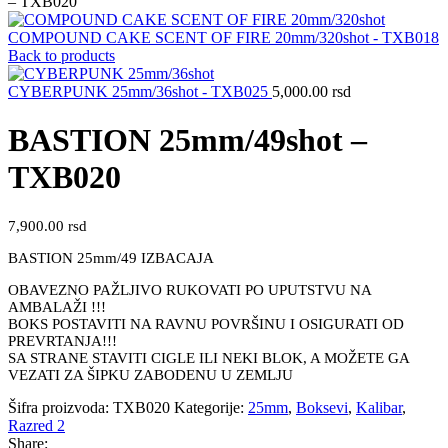
– TXB020
COMPOUND CAKE SCENT OF FIRE 20mm/320shot - TXB018
Back to products
CYBERPUNK 25mm/36shot - TXB025
5,000.00
rsd
BASTION 25mm/49shot –
TXB020
7,900.00
rsd
BASTION 25mm/49 IZBACAJA
OBAVEZNO PAŽLJIVO RUKOVATI PO UPUTSTVU NA
AMBALAŽI !!!
BOKS POSTAVITI NA RAVNU POVRŠINU I OSIGURATI OD
PREVRTANJA!!!
SA STRANE STAVITI CIGLE ILI NEKI BLOK, A MOŽETE GA
VEZATI ZA ŠIPKU ZABODENU U ZEMLJU
Šifra proizvoda:
TXB020
Kategorije:
25mm
,
Boksevi
,
Kalibar
,
Razred 2
Share: