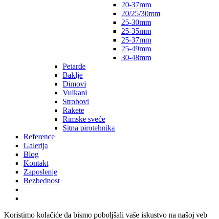
20-37mm
20/25/30mm
25-30mm
25-35mm
25-37mm
25-49mm
30-48mm
Petarde
Baklje
Dimovi
Vulkani
Strobovi
Rakete
Rimske sveće
Sitna pirotehnika
Reference
Galerija
Blog
Kontakt
Zaposlenje
Bezbednost
Koristimo kolačiće da bismo poboljšali vaše iskustvo na našoj veb