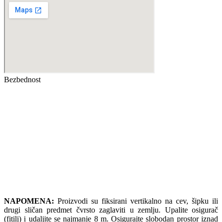
Bezbednost
NAPOMENA:
Proizvodi su fiksirani vertikalno na cev, šipku ili
drugi sličan predmet čvrsto zaglaviti u zemlju. Upalite osigurač
(fitilj) i udaljite se najmanje 8 m. Osigurajte slobodan prostor iznad