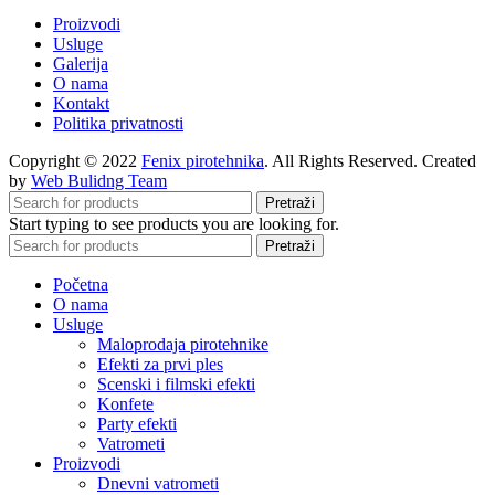
Proizvodi
Usluge
Galerija
O nama
Kontakt
Politika privatnosti
Copyright © 2022
Fenix pirotehnika
. All Rights Reserved. Created
by
Web Bulidng Team
Pretraži
Start typing to see products you are looking for.
Pretraži
Početna
O nama
Usluge
Maloprodaja pirotehnike
Efekti za prvi ples
Scenski i filmski efekti
Konfete
Party efekti
Vatrometi
Proizvodi
Dnevni vatrometi