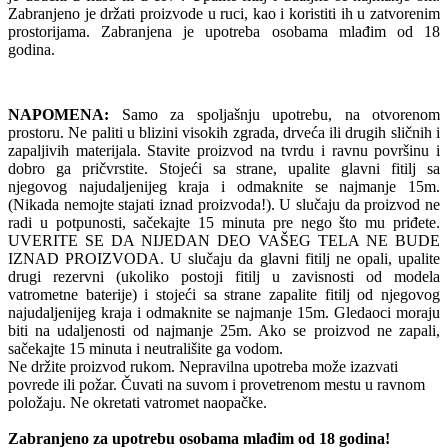
Zabranjeno je držati proizvode u ruci, kao i koristiti ih u zatvorenim
prostorijama. Zabranjena je upotreba osobama mlađim od 18
godina.
NAPOMENA:
Samo za spoljašnju upotrebu, na otvorenom
prostoru. Ne paliti u blizini visokih zgrada, drveća ili drugih sličnih i
zapaljivih materijala. Stavite proizvod na tvrdu i ravnu površinu i
dobro ga pričvrstite. Stojeći sa strane, upalite glavni fitilj sa
njegovog najudaljenijeg kraja i odmaknite se najmanje 15m.
(Nikada nemojte stajati iznad proizvoda!). U slučaju da proizvod ne
radi u potpunosti, sačekajte 15 minuta pre nego što mu priđete.
UVERITE SE DA NIJEDAN DEO VAŠEG TELA NE BUDE
IZNAD PROIZVODA. U slučaju da glavni fitilj ne opali, upalite
drugi rezervni (ukoliko postoji fitilj u zavisnosti od modela
vatrometne baterije) i stojeći sa strane zapalite fitilj od njegovog
najudaljenijeg kraja i odmaknite se najmanje 15m. Gledaoci moraju
biti na udaljenosti od najmanje 25m. Ako se proizvod ne zapali,
sačekajte 15 minuta i neutrališite ga vodom.
Ne držite proizvod rukom. Nepravilna upotreba može izazvati
povrede ili požar. Čuvati na suvom i provetrenom mestu u ravnom
položaju. Ne okretati vatromet naopačke.
Zabranjeno za upotrebu osobama mlađim od 18 godina!