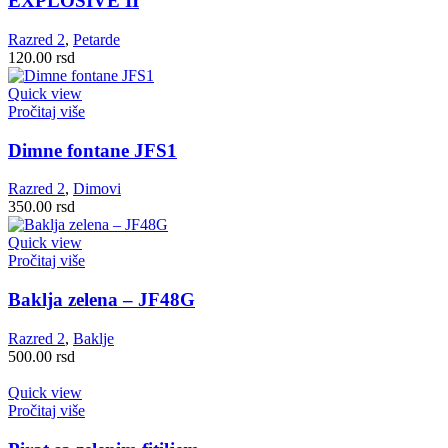
EXPLOSIVE II
Razred 2
,
Petarde
120.00
rsd
Quick view
Pročitaj više
Dimne fontane JFS1
Razred 2
,
Dimovi
350.00
rsd
Quick view
Pročitaj više
Baklja zelena – JF48G
Razred 2
,
Baklje
500.00
rsd
Quick view
Pročitaj više