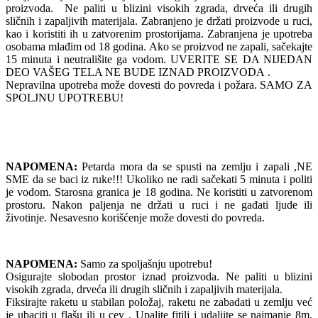
proizvoda. Ne paliti u blizini visokih zgrada, drveća ili drugih
sličnih i zapaljivih materijala. Zabranjeno je držati proizvode u ruci,
kao i koristiti ih u zatvorenim prostorijama. Zabranjena je upotreba
osobama mlađim od 18 godina. Ako se proizvod ne zapali, sačekajte
15 minuta i neutrališite ga vodom. UVERITE SE DA NIJEDAN
DEO VAŠEG TELA NE BUDE IZNAD PROIZVODA .
Nepravilna upotreba može dovesti do povreda i požara. SAMO ZA
SPOLJNU UPOTREBU!
NAPOMENA:
Petarda mora da se spusti na zemlju i zapali ,NE
SME da se baci iz ruke!!! Ukoliko ne radi sačekati 5 minuta i politi
je vodom. Starosna granica je 18 godina. Ne koristiti u zatvorenom
prostoru. Nakon paljenja ne držati u ruci i ne gađati ljude ili
životinje. Nesavesno korišćenje može dovesti do povreda.
NAPOMENA:
Samo za spoljašnju upotrebu!
Osigurajte slobodan prostor iznad proizvoda. Ne paliti u blizini
visokih zgrada, drveća ili drugih sličnih i zapaljivih materijala.
Fiksirajte raketu u stabilan položaj, raketu ne zabadati u zemlju već
je ubaciti u flašu ili u cev . Upalite fitilj i udaljite se najmanje 8m.