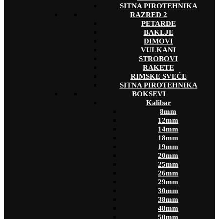
SITNA PIROTEHNIKA
RAZRED 2
PETARDE
BAKLJE
DIMOVI
VULKANI
STROBOVI
RAKETE
RIMSKE SVEĆE
SITNA PIROTEHNIKA
BOKSEVI
Kalibar
8mm
12mm
14mm
18mm
19mm
20mm
25mm
26mm
29mm
30mm
38mm
48mm
50mm