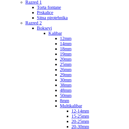
Razred 1
Torta fontane
Prskalice
Sitna pirotehnika
Razred 2
Boksevi
Kalibar
12mm
14mm
18mm
19mm
20mm
25mm
26mm
29mm
30mm
38mm
48mm
50mm
8mm
Multikalibar
12-14mm
15-25mm
20-25mm
20-30mm