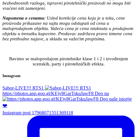
bezbednosnih razloga, ispravni pirotehnički proizvodi ne mogu biti
vraćeni niti zamenjeni.
Napomena o cenama:
Usled korekcije cena koja je u toku, cene
proizvoda prikazane na sajtu mogu odstupati od cena u
maloprodajnom objektu. Važeća cena je cena istaknuta u prodajnom
objektu u trenutku kupovine. Prodavac zadržava pravo izmene cena
bez prethodne najave, u skladu sa važećim propisima.
Bavimo se maloprodajom pirotehnike klase 1 i 2 i izvođenjem
scenskih, party i pirotehničkih efekta.
Instagram
Sabor-LIVE!!! RTS1
https://photos.app.goo.gl/KEjv8GarTskuJawF8 Deo na
Instagram post 17968071551369118