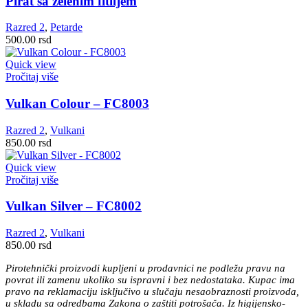
Pirat sa zelenim fitiljem
Razred 2
,
Petarde
500.00
rsd
Quick view
Pročitaj više
Vulkan Colour – FC8003
Razred 2
,
Vulkani
850.00
rsd
Quick view
Pročitaj više
Vulkan Silver – FC8002
Razred 2
,
Vulkani
850.00
rsd
Pirotehnički proizvodi kupljeni u prodavnici ne podležu pravu na
povrat ili zamenu ukoliko su ispravni i bez nedostataka. Kupac ima
pravo na reklamaciju isključivo u slučaju nesaobraznosti proizvoda,
u skladu sa odredbama Zakona o zaštiti potrošača. Iz higijensko-