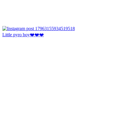
Little pyro boy❤️❤️❤️